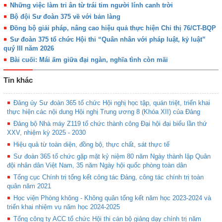
Những việc làm tri ân từ trái tim người lính canh trời
Bộ đội Sư đoàn 375 về với bản làng
Đồng bộ giải pháp, nâng cao hiệu quả thực hiện Chỉ thị 76/CT-BQP
Sư đoàn 375 tổ chức Hội thi “Quân nhân với pháp luật, kỷ luật”
quý III năm 2026
Bài cuối: Mái ấm giữa đại ngàn, nghĩa tình còn mãi
Tin khác
Đảng ủy Sư đoàn 365 tổ chức Hội nghị học tập, quán triệt, triển khai
thực hiện các nội dung Hội nghị Trung ương 8 (Khóa XII) của Đảng
Đảng bộ Nhà máy Z119 tổ chức thành công Đại hội đại biểu lần thứ
XXV, nhiệm kỳ 2025 - 2030
Hiệu quả từ toàn diện, đồng bộ, thực chất, sát thực tế
Sư đoàn 365 tổ chức gặp mặt kỷ niệm 80 năm Ngày thành lập Quân
đội nhân dân Việt Nam, 35 năm Ngày hội quốc phòng toàn dân
Tổng cục Chính trị tổng kết công tác Đảng, công tác chính trị toàn
quân năm 2021
Học viện Phòng không - Không quân tổng kết năm học 2023-2024 và
triển khai nhiệm vụ năm học 2024-2025
Tổng công ty ACC tổ chức Hội thi cán bộ giảng dạy chính trị năm