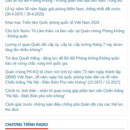
Dấu ấn Bộ đội Phòng không - Không quân trên địa bàn Nam Trung Bộ
Lễ kỷ niệm 50 năm Ngày giải phóng Miền Nam, thống nhất đất nước
(30-4-1975 / 30-4-2025)
Khai mạc Triển lãm Quốc phòng quốc tế Việt Nam 2024
Chủ tịch Nước Tô Lâm thăm và làm việc tại Quân chủng Phòng không
- Không quân
Lương sĩ quan Quân đội cấp úy, cấp tá, cấp tướng tháng 7 này được
tăng lên nhiều không?
Thi đua Quyết thắng - động lực để Bộ đội Phòng không-Không quân
bảo vệ vững chắc vùng trời quốc gia
Quân chủng PK-KQ tổ chức mít tinh kỷ niệm 73 năm ngày thành lập
QĐND Việt Nam, 28 năm ngày hội quốc phòng toàn dân và 45 năm
Chiến thắng “Hà Nội - Điện Biên Phủ trên không” (12-1972 / 12-2017)
Chính trị, tinh thần - nhân tố quan trọng góp phần làm nên Chiến thắng
"Hà Nội - Điện Biên phủ trên không"
Cảnh giác trước những luận điệu chống phá Quân đội của các thế lực
thù địch
CHƯƠNG TRÌNH RADIO