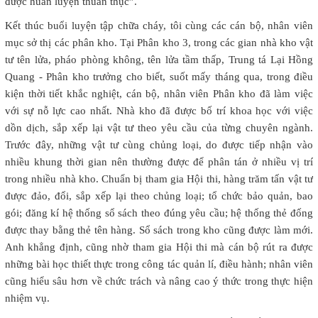
được huấn luyện thuần thục”.
Kết thúc buổi luyện tập chữa cháy, tôi cùng các cán bộ, nhân viên
mục sở thị các phân kho. Tại Phân kho 3, trong các gian nhà kho vật
tư tên lửa, pháo phòng không, tên lửa tầm thấp, Trung tá Lại Hồng
Quang - Phân kho trưởng cho biết, suốt mấy tháng qua, trong điều
kiện thời tiết khắc nghiệt, cán bộ, nhân viên Phân kho đã làm việc
với sự nỗ lực cao nhất. Nhà kho đã được bố trí khoa học với việc
dồn dịch, sắp xếp lại vật tư theo yêu cầu của từng chuyên ngành.
Trước đây, những vật tư cùng chủng loại, do được tiếp nhận vào
nhiều khung thời gian nên thường được để phân tán ở nhiều vị trí
trong nhiều nhà kho. Chuẩn bị tham gia Hội thi, hàng trăm tấn vật tư
được đảo, đổi, sắp xếp lại theo chủng loại; tổ chức bảo quản, bao
gói; đăng kí hệ thống sổ sách theo đúng yêu cầu; hệ thống thẻ đống
được thay bằng thẻ tên hàng. Sổ sách trong kho cũng được làm mới.
Anh khẳng định, cũng nhờ tham gia Hội thi mà cán bộ rút ra được
những bài học thiết thực trong công tác quản lí, điều hành; nhân viên
cũng hiểu sâu hơn về chức trách và nâng cao ý thức trong thực hiện
nhiệm vụ.