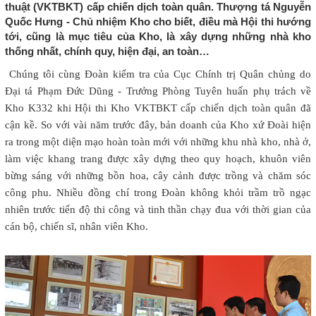
thuật (VKTBKT) cấp chiến dịch toàn quân. Thượng tá Nguyễn
Quốc Hưng - Chủ nhiệm Kho cho biết, điều mà Hội thi hướng
tới, cũng là mục tiêu của Kho, là xây dựng những nhà kho
thống nhất, chính quy, hiện đại, an toàn…
Chúng tôi cùng Đoàn kiểm tra của Cục Chính trị Quân chủng do
Đại tá Phạm Đức Dũng - Trưởng Phòng Tuyên huấn phụ trách về
Kho K332 khi Hội thi Kho VKTBKT cấp chiến dịch toàn quân đã
cận kề. So với vài năm trước đây, bản doanh của Kho xứ Đoài hiện
ra trong một diện mạo hoàn toàn mới với những khu nhà kho, nhà ở,
làm việc khang trang được xây dựng theo quy hoạch, khuôn viên
bừng sáng với những bồn hoa, cây cảnh được trồng và chăm sóc
công phu. Nhiều đồng chí trong Đoàn không khỏi trầm trồ ngạc
nhiên trước tiến độ thi công và tinh thần chạy đua với thời gian của
cán bộ, chiến sĩ, nhân viên Kho.