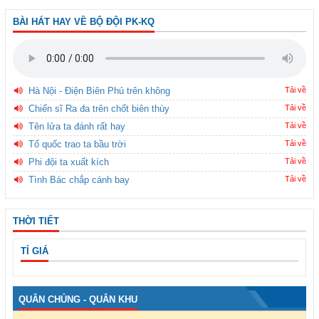
BÀI HÁT HAY VỀ BỘ ĐỘI PK-KQ
Hà Nội - Điện Biên Phủ trên không
Tải về
Chiến sĩ Ra đa trên chốt biên thùy
Tải về
Tên lửa ta đánh rất hay
Tải về
Tổ quốc trao ta bầu trời
Tải về
Phi đội ta xuất kích
Tải về
Tình Bác chắp cánh bay
Tải về
THỜI TIẾT
TỈ GIÁ
QUÂN CHỦNG - QUÂN KHU