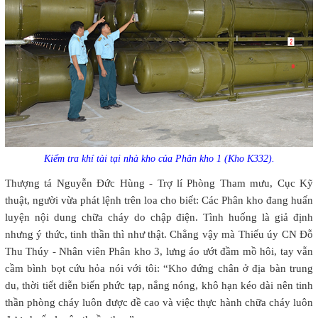
Kiểm tra khí tài tại nhà kho của Phân kho 1 (Kho K332).
Thượng tá Nguyễn Đức Hùng - Trợ lí Phòng Tham mưu, Cục Kỹ
thuật, người vừa phát lệnh trên loa cho biết: Các Phân kho đang huấn
luyện nội dung chữa cháy do chập điện. Tình huống là giả định
nhưng ý thức, tinh thần thì như thật. Chẳng vậy mà Thiếu úy CN Đỗ
Thu Thúy - Nhân viên Phân kho 3, lưng áo ướt đầm mồ hôi, tay vẫn
cầm bình bọt cứu hỏa nói với tôi: “Kho đứng chân ở địa bàn trung
du, thời tiết diễn biến phức tạp, nắng nóng, khô hạn kéo dài nên tinh
thần phòng cháy luôn được đề cao và việc thực hành chữa cháy luôn