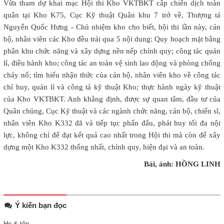
Vừa tham dự khai mạc Hội thi Kho VKTBKT cấp chiến dịch toàn
quân tại Kho K75, Cục Kỹ thuật Quân khu 7 trở về, Thượng tá
Nguyễn Quốc Hưng - Chủ nhiệm kho cho biết, hội thi lần này, cán
bộ, nhân viên các Kho đều trải qua 5 nội dung: Quy hoạch mặt bằng
phân khu chức năng và xây dựng nền nếp chính quy; công tác quản
lí, điều hành kho; công tác an toàn vệ sinh lao động và phòng chống
cháy nổ; tìm hiểu nhận thức của cán bộ, nhân viên kho về công tác
chỉ huy, quản lí và công tá kỹ thuật Kho; thực hành ngày kỹ thuật
của Kho VKTBKT. Anh khẳng định, được sự quan tâm, đầu tư của
Quân chủng, Cục Kỹ thuật và các ngành chức năng, cán bộ, chiến sĩ,
nhân viên Kho K332 đã và tiếp tục phấn đấu, phát huy tối đa nội
lực, không chỉ để đạt kết quả cao nhất trong Hội thi mà còn để xây
dựng một Kho K332 thống nhất, chính quy, hiện đại và an toàn.
Bài, ảnh: HỒNG LINH
Ý kiến bạn đọc
Họ & tên