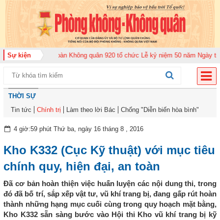
26
Sự kiện
Trung đoàn Không quân 920 tổ chức Lễ kỷ niệm 50 năm Ngày truyền thố
THỜI SỰ
Tin tức
Chính trị
Làm theo lời Bác
Chống "Diễn biến hòa bình"
4 giờ:59 phút Thứ ba, ngày 16 tháng 8 , 2016
Kho K332 (Cục Kỹ thuật) với mục tiêu
chính quy, hiện đại, an toàn
Đã cơ bản hoàn thiện việc huấn luyện các nội dung thi, trong
đó đã bố trí, sắp xếp vật tư, vũ khí trang bị, đang gấp rút hoàn
thành những hạng mục cuối cùng trong quy hoạch mặt bằng,
Kho K332 sẵn sàng bước vào Hội thi Kho vũ khí trang bị kỹ