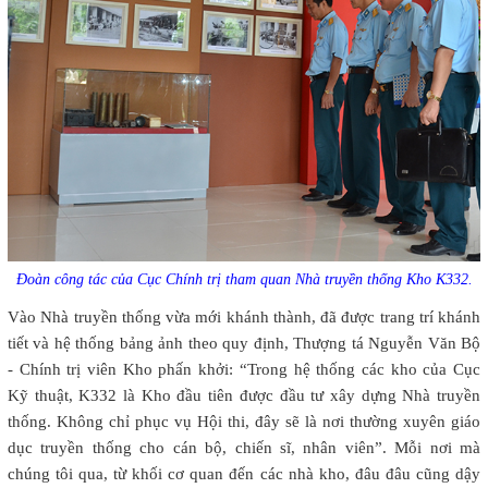
Đoàn công tác của Cục Chính trị tham quan Nhà truyền thống Kho K332.
Vào Nhà truyền thống vừa mới khánh thành, đã được trang trí khánh
tiết và hệ thống bảng ảnh theo quy định, Thượng tá Nguyễn Văn Bộ
- Chính trị viên Kho phấn khởi: “Trong hệ thống các kho của Cục
Kỹ thuật, K332 là Kho đầu tiên được đầu tư xây dựng Nhà truyền
thống. Không chỉ phục vụ Hội thi, đây sẽ là nơi thường xuyên giáo
dục truyền thống cho cán bộ, chiến sĩ, nhân viên”. Mỗi nơi mà
chúng tôi qua, từ khối cơ quan đến các nhà kho, đâu đâu cũng dậy