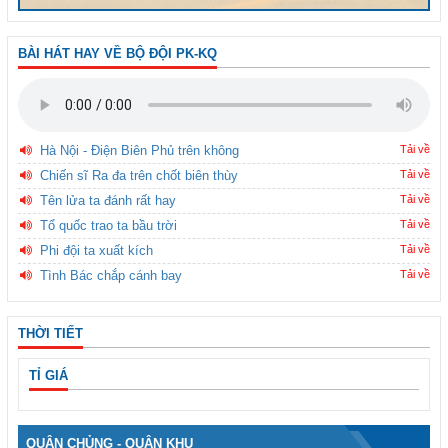
BÀI HÁT HAY VỀ BỘ ĐỘI PK-KQ
Hà Nội - Điện Biên Phủ trên không
Tải về
Chiến sĩ Ra đa trên chốt biên thùy
Tải về
Tên lửa ta đánh rất hay
Tải về
Tổ quốc trao ta bầu trời
Tải về
Phi đội ta xuất kích
Tải về
Tình Bác chắp cánh bay
Tải về
THỜI TIẾT
TỈ GIÁ
QUÂN CHỦNG - QUÂN KHU