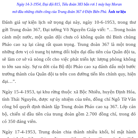
Ngày 14-3-1954, Đại đội 815, Tiểu đoàn 383 bắn rơi 1 máy bay Moran
mở đầu những chiến công của Trung đoàn 367 ở Điện Biên Phủ.
Ảnh tư liệu
Đánh giá sự kiện lịch sử trọng đại này, ngày 10-6-1953, trong thư
gửi Trung đoàn 367, Đại tướng Võ Nguyên Giáp viết: “…Trong hoàn
cảnh một nước, một quân đội chưa có không quân thì Binh chủng
Pháo cao xạ lại càng rất quan trọng. Trung đoàn 367 là một trong
những đơn vị có trang bị tương đối hiện đại đầu tiên của Quân đội ta,
sẽ làm cơ sở và nòng cốt cho việc phát triển lực lượng phòng không
to lớn sau này. Sự ra đời của Bộ đội Pháo cao xạ đánh dấu một bước
trưởng thành của Quân đội ta trên con đường tiến lên chính quy, hiện
đại…”.
Ngày 15-4-1953, tại khu rừng thuộc xã Bộc Nhiêu, huyện Định Hóa,
tỉnh Thái Nguyên, được sự ủy nhiệm của trên, đồng chí Ngô Từ Vân
công bố quyết định thành lập Trung đoàn Pháo cao xạ 367. Lớp cán
bộ, chiến sĩ đầu tiên của trung đoàn gồm 2.700 đồng chí, trong đó
có 350 đảng viên.
Ngày 17-4-1953, Trung đoàn chia thành nhiều khối, bí mật hành