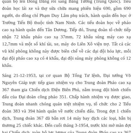
quân bộ lên Đồng Đăng rồi sang Bằng Tường (Trung Quốc). Tiểu
đoàn học lái xe và thợ sửa chữa mang phiên hiệu 690, gồm 690
người, do đồng chí Phạm Duy Lâm phụ trách, hành quân đến học ở
Trường Tiến Bộ thuộc tỉnh Nam Ninh. Các tiểu đoàn học về pháo
cao xạ hành quân đến Tân Dương. Tiếp đó, Trung đoàn tổ chức tiếp
nhận 72 khẩu pháo cao xạ 37mm, 72 khẩu súng máy cao xạ
12,7mm và một số khí tài, xe, máy do Liên Xô viện trợ. Tất cả các
vũ khí phòng không này được biên chế về các đại đội hỏa lực, mỗi
đại đội pháo cao xạ có 4 khẩu, đại đội súng máy phòng không có 12
khẩu.
Sáng 21-12-1953, tại cơ quan Bộ Tổng Tư lệnh, Đại tướng Võ
Nguyên Giáp trực tiếp giao nhiệm vụ cho Trung đoàn Pháo cao xạ
367 tham gia Chiến dịch Điện Biên Phủ, nằm trong đội hình chiến
đấu của Đại đoàn công pháo 351. Chấp hành nhiệm vụ được giao,
Trung đoàn nhanh chóng quán triệt nhiệm vụ, tổ chức cho 2 Tiểu
đoàn 383 và 394 hành quân về nước chiến đấu. Trong đợt 1 chiến
dịch, Trung đoàn 367 đã bắn rơi 14 máy bay địch các loại, bắn bị
thương 25 chiếc khác. Đến cuối tháng 3-1954, trước khi mở màn đợt
hai Chiến dịch, toàn bộ lực lượng của Trung đoàn Pháo cao xạ 367