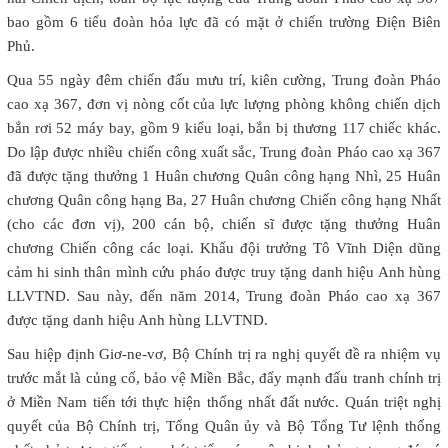
bao gồm 6 tiểu đoàn hỏa lực đã có mặt ở chiến trường Điện Biên
Phủ.
Qua 55 ngày đêm chiến đấu mưu trí, kiên cường, Trung đoàn Pháo
cao xạ 367, đơn vị nòng cốt của lực lượng phòng không chiến dịch
bắn rơi 52 máy bay, gồm 9 kiểu loại, bắn bị thương 117 chiếc khác.
Do lập được nhiều chiến công xuất sắc, Trung đoàn Pháo cao xạ 367
đã được tặng thưởng 1 Huân chương Quân công hạng Nhì, 25 Huân
chương Quân công hạng Ba, 27 Huân chương Chiến công hạng Nhất
(cho các đơn vị), 200 cán bộ, chiến sĩ được tặng thưởng Huân
chương Chiến công các loại. Khẩu đội trưởng Tô Vĩnh Diện dũng
cảm hi sinh thân mình cứu pháo được truy tặng danh hiệu Anh hùng
LLVTND. Sau này, đến năm 2014, Trung đoàn Pháo cao xạ 367
được tặng danh hiệu Anh hùng LLVTND.
Sau hiệp định Giơ-ne-vơ, Bộ Chính trị ra nghị quyết đề ra nhiệm vụ
trước mắt là củng cố, bảo vệ Miền Bắc, đẩy mạnh đấu tranh chính trị
ở Miền Nam tiến tới thực hiện thống nhất đất nước. Quán triệt nghị
quyết của Bộ Chính trị, Tổng Quân ủy và Bộ Tổng Tư lệnh thống