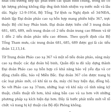
nhất chủ trương tiếp tục phát triển các quân binh chủng, trong đó có
lực lượng phòng không đáp ứng tình hình nhiệm vụ trước mắt và lâu
dài. Ngày 12-9-1954, Bộ Tổng Tư lệnh ra Nghị định số 34/NĐA,
thành lập Đại đoàn pháo cao xạ hỗn hợp mang phiên hiệu 367, trực
thuộc Bộ chỉ huy Pháo binh. Đại đoàn được biên chế 3 trung đoàn
681, 685, 689, mỗi trung đoàn có 2 tiểu đoàn trung cao 88mm và từ
1 đến 2 tiểu đoàn pháo tiểu cao 40mm. Theo quyết định của Bộ
Tổng Tham mưu, các trung đoàn 681, 685, 689 được gọi là các tiểu
đoàn 12,13,14.
Từ Trung đoàn Pháo cao xạ 367 và một số tiểu đoàn pháo, súng máy
cao xạ thuộc các đại đoàn bộ binh, Quân đội ta đã xây dựng thành
Đại đoàn Pháo cao xạ hỗn hợp có khả năng bảo vệ yếu địa và cơ
động chiến đấu, bảo vệ Miền Bắc. Đại đoàn 367 còn được trang bị
các loại pháo mới, có khí tài ra đa, máy chỉ huy hiện đại, đồng bộ.
So với Pháo cao xạ 37mm, những loại vũ khí này có tính năng kỹ
thuật, chiến thuật tốt hơn, khả năng bắn cao và xa hơn với những
phương pháp xạ kích hiện đại hơn. Đây là bước phát triển mới về tổ
chức và trang bị kỹ thuật của Bộ đội Phòng không.