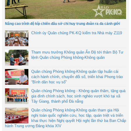
Nâng cao trình độ kíp chiến đấu sở chỉ huy trung đoàn ra đa cảnh giới
Chính ủy Quân chủng PK-KQ kiểm tra Nhà máy Z119
Tham mưu trưởng Không quân Ấn Độ tới thăm Bộ Tư
lệnh Quân chủng Phòng không-Không quân
Quân chủng Phòng không-Không quân tập huấn cải
cách hành chính, chuyển đổi số, triển khai Phong trào
“Bình dân học vụ số”
Quân chủng Phòng không - Không quân thăm, tặng quà
gia đình chính sách, học sinh nghèo vượt khó tại xã
Tây Giang, thành phố Đà nẵng
Quân chủng Phòng không-Không quân tham gia Hội
nghị toàn quốc nghiên cứu, học tập, quán triệt và triển
khai thực hiện Nghị quyết Hội nghị lần thứ ba Ban Chấp
hành Trung ương Đảng khóa XIV