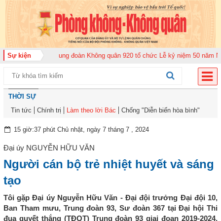
ộ năm 2026
Sự kiện
Trung đoàn Không quân 920 tổ chức Lễ kỷ niệm 50 năm Ngày tr
THỜI SỰ
Tin tức
Chính trị
Làm theo lời Bác
Chống "Diễn biến hòa bình"
15 giờ:37 phút Chủ nhật, ngày 7 tháng 7 , 2024
Đại úy NGUYỄN HỮU VĂN
Người cán bộ trẻ nhiệt huyết và sáng
tạo
Tôi gặp Đại úy Nguyễn Hữu Văn - Đại đội trưởng Đại đội 10,
Ban Tham mưu, Trung đoàn 93, Sư đoàn 367 tại Đại hội Thi
đua quyết thắng (TĐQT) Trung đoàn 93 giai đoạn 2019-2024.