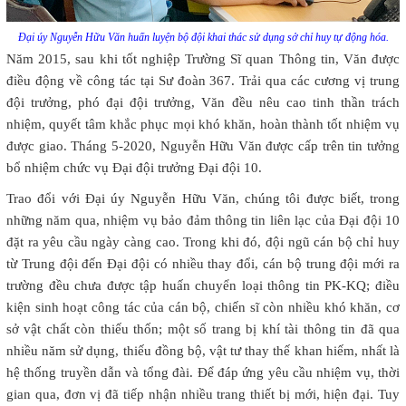
Đại úy Nguyễn Hữu Văn huấn luyện bộ đội khai thác sử dụng sở chỉ huy tự động hóa.
Năm 2015, sau khi tốt nghiệp Trường Sĩ quan Thông tin, Văn được
điều động về công tác tại Sư đoàn 367. Trải qua các cương vị trung
đội trưởng, phó đại đội trưởng, Văn đều nêu cao tinh thần trách
nhiệm, quyết tâm khắc phục mọi khó khăn, hoàn thành tốt nhiệm vụ
được giao. Tháng 5-2020, Nguyễn Hữu Văn được cấp trên tin tưởng
bổ nhiệm chức vụ Đại đội trưởng Đại đội 10.
Trao đổi với Đại úy Nguyễn Hữu Văn, chúng tôi được biết, trong
những năm qua, nhiệm vụ bảo đảm thông tin liên lạc của Đại đội 10
đặt ra yêu cầu ngày càng cao. Trong khi đó, đội ngũ cán bộ chỉ huy
từ Trung đội đến Đại đội có nhiều thay đổi, cán bộ trung đội mới ra
trường đều chưa được tập huấn chuyển loại thông tin PK-KQ; điều
kiện sinh hoạt công tác của cán bộ, chiến sĩ còn nhiều khó khăn, cơ
sở vật chất còn thiếu thốn; một số trang bị khí tài thông tin đã qua
nhiều năm sử dụng, thiếu đồng bộ, vật tư thay thế khan hiếm, nhất là
hệ thống truyền dẫn và tổng đài. Để đáp ứng yêu cầu nhiệm vụ, thời
gian qua, đơn vị đã tiếp nhận nhiều trang thiết bị mới, hiện đại. Tuy