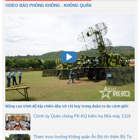
VIDEO BÁO PHÒNG KHÔNG - KHÔNG QUÂN
Nâng cao trình độ kíp chiến đấu sở chỉ huy trung đoàn ra đa cảnh giới
Chính ủy Quân chủng PK-KQ kiểm tra Nhà máy Z119
Tham mưu trưởng Không quân Ấn Độ tới thăm Bộ Tư