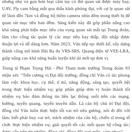
nhưng nhẹ và gọn hơn loại cầm tay có thể quan sát được máy bay,
UAV, Fly cam bằng mắt qua thấu kính phóng đại, với cự ly quan sát
từ 5km đến 7km và đồng bộ thêm camera nhìn đêm trong thiết bị để
quan sát mục tiêu ban đêm. Sáng kiến này đã góp phần nâng cao
khả năng phát hiện mục tiêu của vọng quan sát mắt tại Trung đoàn,
làm cho công tác quản lý các mục tiêu bay thấp, đột nhập được
thuận lợi và dễ dàng hơn. Năm 2023, Văn tiếp tục thiết kế, xây dựng
thành công mô hình Đài Ra đa VRS-SRS, Quang điện tử VEE-LRA,
giúp nâng cao khả năng huấn luyện khí tài mới tại đơn vị.
Trung tá Phạm Trọng Hải - Phó Tham mưu trưởng Trung đoàn 93
nhận xét: “Trên cương vị Đại đội trưởng, đồng chí Văn có tác phong
làm việc khoa học, cụ thể, tỉ mỉ, năng động, sáng tạo, quyết liệt
trong thực hiện nhiệm vụ; góp phần giúp đơn vị hoàn thành tốt
nhiệm vụ bảo đảm thông tin liên lạc thông suốt trên các mạng,
hướng, tuyến quang, tuyến truyền dẫn. Là cán bộ chủ trì Đại đội,
đồng chí Văn luôn thực hiện tốt vai trò nêu gương, nói đi đôi với
làm; biết phát huy vai trò, trách nhiệm của cán bộ, chiến sĩ trong tổ
chức thực hiện nhiệm vụ; giải quyết tốt các mối quan hệ công tác;
được cấp trên tín nhiệm, đồng chí, đồng đội quý mến, cảm phục”.