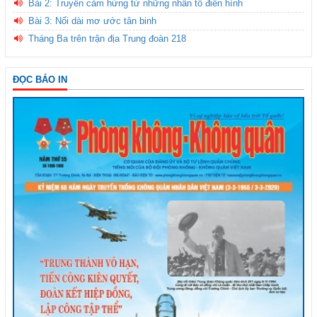
Bài 2: Truyền cảm hứng từ những nhân tố điển hình
Bài 3: Nối dài mơ ước tân binh
Tháng Ba trên trận địa Trung đoàn 218
ĐỌC BÁO IN