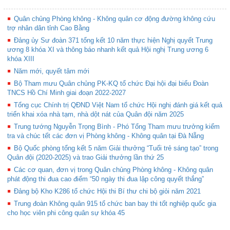
Quân chủng Phòng không - Không quân cơ động đường không cứu
trợ nhân dân tỉnh Cao Bằng
Đảng ủy Sư đoàn 371 tổng kết 10 năm thực hiện Nghị quyết Trung
ương 8 khóa XI và thông báo nhanh kết quả Hội nghị Trung ương 6
khóa XIII
Năm mới, quyết tâm mới
Bộ Tham mưu Quân chủng PK-KQ tổ chức Đại hội đại biểu Đoàn
TNCS Hồ Chí Minh giai đoạn 2022-2027
Tổng cục Chính trị QĐND Việt Nam tổ chức Hội nghị đánh giá kết quả
triển khai xóa nhà tạm, nhà dột nát của Quân đội năm 2025
Trung tướng Nguyễn Trọng Bình - Phó Tổng Tham mưu trưởng kiểm
tra và chúc tết các đơn vị Phòng không - Không quân tại Đà Nẵng
Bộ Quốc phòng tổng kết 5 năm Giải thưởng “Tuổi trẻ sáng tạo” trong
Quân đội (2020-2025) và trao Giải thưởng lần thứ 25
Các cơ quan, đơn vị trong Quân chủng Phòng không - Không quân
phát động thi đua cao điểm “50 ngày thi đua lập công quyết thắng”
Đảng bộ Kho K286 tổ chức Hội thi Bí thư chi bộ giỏi năm 2021
Trung đoàn Không quân 915 tổ chức ban bay thi tốt nghiệp quốc gia
cho học viên phi công quân sự khóa 45