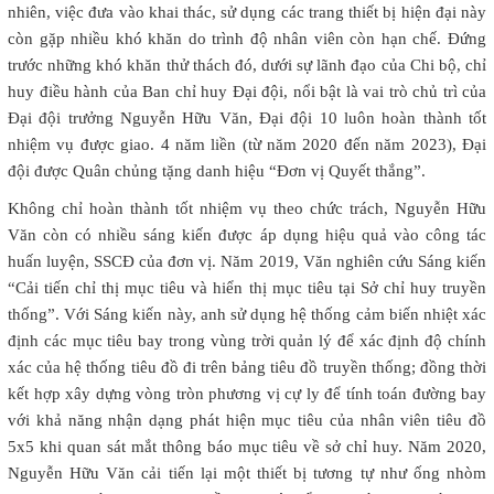
nhiên, việc đưa vào khai thác, sử dụng các trang thiết bị hiện đại này
còn gặp nhiều khó khăn do trình độ nhân viên còn hạn chế. Đứng
trước những khó khăn thử thách đó, dưới sự lãnh đạo của Chi bộ, chỉ
huy điều hành của Ban chỉ huy Đại đội, nổi bật là vai trò chủ trì của
Đại đội trưởng Nguyễn Hữu Văn, Đại đội 10 luôn hoàn thành tốt
nhiệm vụ được giao. 4 năm liền (từ năm 2020 đến năm 2023), Đại
đội được Quân chủng tặng danh hiệu “Đơn vị Quyết thắng”.
Không chỉ hoàn thành tốt nhiệm vụ theo chức trách, Nguyễn Hữu
Văn còn có nhiều sáng kiến được áp dụng hiệu quả vào công tác
huấn luyện, SSCĐ của đơn vị. Năm 2019, Văn nghiên cứu Sáng kiến
“Cải tiến chỉ thị mục tiêu và hiển thị mục tiêu tại Sở chỉ huy truyền
thống”. Với Sáng kiến này, anh sử dụng hệ thống cảm biến nhiệt xác
định các mục tiêu bay trong vùng trời quản lý để xác định độ chính
xác của hệ thống tiêu đồ đi trên bảng tiêu đồ truyền thống; đồng thời
kết hợp xây dựng vòng tròn phương vị cự ly để tính toán đường bay
với khả năng nhận dạng phát hiện mục tiêu của nhân viên tiêu đồ
5x5 khi quan sát mắt thông báo mục tiêu về sở chỉ huy. Năm 2020,
Nguyễn Hữu Văn cải tiến lại một thiết bị tương tự như ống nhòm