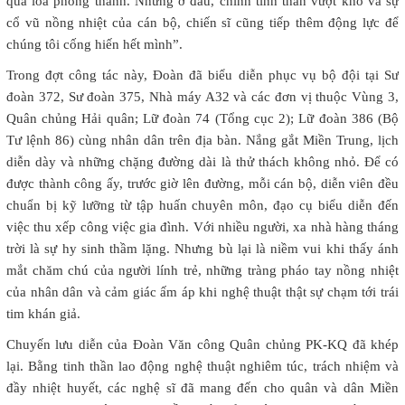
qua loa phóng thanh. Nhưng ở đâu, chính tinh thần vượt khó và sự
cổ vũ nồng nhiệt của cán bộ, chiến sĩ cũng tiếp thêm động lực để
chúng tôi cống hiến hết mình”.
Trong đợt công tác này, Đoàn đã biểu diễn phục vụ bộ đội tại Sư
đoàn 372, Sư đoàn 375, Nhà máy A32 và các đơn vị thuộc Vùng 3,
Quân chủng Hải quân; Lữ đoàn 74 (Tổng cục 2); Lữ đoàn 386 (Bộ
Tư lệnh 86) cùng nhân dân trên địa bàn. Nắng gắt Miền Trung, lịch
diễn dày và những chặng đường dài là thử thách không nhỏ. Để có
được thành công ấy, trước giờ lên đường, mỗi cán bộ, diễn viên đều
chuẩn bị kỹ lưỡng từ tập huấn chuyên môn, đạo cụ biểu diễn đến
việc thu xếp công việc gia đình. Với nhiều người, xa nhà hàng tháng
trời là sự hy sinh thầm lặng. Nhưng bù lại là niềm vui khi thấy ánh
mắt chăm chú của người lính trẻ, những tràng pháo tay nồng nhiệt
của nhân dân và cảm giác ấm áp khi nghệ thuật thật sự chạm tới trái
tim khán giả.
Chuyến lưu diễn của Đoàn Văn công Quân chủng PK-KQ đã khép
lại. Bằng tinh thần lao động nghệ thuật nghiêm túc, trách nhiệm và
đầy nhiệt huyết, các nghệ sĩ đã mang đến cho quân và dân Miền