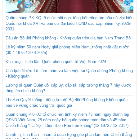
Quân chủng PK-KQ tổ chức hội nghị tổng kết công tác bầu cử đại biểu
Quốc hội khóa XVI và bầu cử đại biểu HĐND các cấp nhiệm kỳ 2026-
2031
Dấu ấn Bộ đội Phòng không - Không quân trên địa bàn Nam Trung Bộ
Lễ kỷ niệm 50 năm Ngày giải phóng Miền Nam, thống nhất đất nước
(30-4-1975 / 30-4-2025)
Khai mạc Triển lãm Quốc phòng quốc tế Việt Nam 2024
Chủ tịch Nước Tô Lâm thăm và làm việc tại Quân chủng Phòng không
- Không quân
Lương sĩ quan Quân đội cấp úy, cấp tá, cấp tướng tháng 7 này được
tăng lên nhiều không?
Thi đua Quyết thắng - động lực để Bộ đội Phòng không-Không quân
bảo vệ vững chắc vùng trời quốc gia
Quân chủng PK-KQ tổ chức mít tinh kỷ niệm 73 năm ngày thành lập
QĐND Việt Nam, 28 năm ngày hội quốc phòng toàn dân và 45 năm
Chiến thắng “Hà Nội - Điện Biên Phủ trên không” (12-1972 / 12-2017)
Chính trị, tinh thần - nhân tố quan trọng góp phần làm nên Chiến thắng