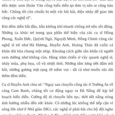
tiên được xem Đoàn Văn công biểu diễn tại đơn vị nên ai cũng háo
hức. Chúng tôi còn chuẩn bị một vài bài hát, điệu nhảy để giao lưu
cùng các nghệ sĩ”.
Khi đêm diễn bắt đầu, bầu không khí nhanh chóng trở nên sôi động.
Những ca khúc trẻ trung qua phần thể hiện của các ca sĩ Hồng
Phong, Xuân Đức, Quỳnh Ngà, Nguyệt Minh, Hồng Chinh cùng các
nghệ sĩ trẻ như Hà Hương, Huyền Anh, Hoàng Thảo đã cuốn cả
khán đài hòa chung một nhịp. Khoảng cách giữa sân khấu và người
xem dường như không còn. Hàng trăm chiến sĩ vây quanh nghệ sĩ,
nhảy múa, phụ họa, cổ vũ nhiệt tình. Những tấm lưng ướt đẫm mồ
hôi, những gương mặt rạng rỡ niềm vui - tất cả như muốn níu dài
thêm đêm diễn.
Ca sĩ Huyền Anh chia sẻ: “Ngay sau chuyến công tác ở Trường Sa về
cảng Cam Ranh, chúng tôi cơ động ngay ra Đà Nẵng để kịp kế
hoạch biểu diễn. Cường độ di chuyển liên tục, thời tiết nắng nóng
ảnh hưởng nhiều đến sức khỏe. Có những lúc không thể tiếp cận vì
sóng lớn như ở Nhà giàn ĐK1, các nghệ sĩ phải hát cho bộ đội nghe