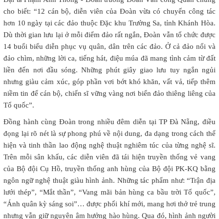
cho biết: “12 cán bộ, diễn viên của Đoàn vừa có chuyến công tác
hơn 10 ngày tại các đảo thuộc Đặc khu Trường Sa, tỉnh Khánh Hòa.
Dù thời gian lưu lại ở mỗi điểm đảo rất ngắn, Đoàn vẫn tổ chức được
14 buổi biểu diễn phục vụ quân, dân trên các đảo. Ở cả đảo nổi và
đảo chìm, những lời ca, tiếng hát, điệu múa đã mang tình cảm từ đất
liền đến nơi đầu sóng. Những phút giây giao lưu tuy ngắn ngủi
nhưng giàu cảm xúc, góp phần vơi bớt khó khăn, vất vả, tiếp thêm
niềm tin để cán bộ, chiến sĩ vững vàng nơi biển đảo thiêng liêng của
Tổ quốc”.
Đồng hành cùng Đoàn trong nhiều đêm diễn tại TP Đà Nẵng, điều
đọng lại rõ nét là sự phong phú về nội dung, đa dạng trong cách thể
hiện và tinh thần lao động nghệ thuật nghiêm túc của từng nghệ sĩ.
Trên mỗi sân khấu, các diễn viên đã tái hiện truyền thống vẻ vang
của Bộ đội Cụ Hồ, truyền thống anh hùng của Bộ đội PK-KQ bằng
ngôn ngữ nghệ thuật giàu hình ảnh. Những tác phẩm như: “Trận địa
lưới thép”, “Mắt thần”, “Vang mãi bản hùng ca bầu trời Tổ quốc”,
“Ánh quân kỳ sáng soi”… được phối khí mới, mang hơi thở trẻ trung
nhưng vẫn giữ nguyên âm hưởng hào hùng. Qua đó, hình ảnh người