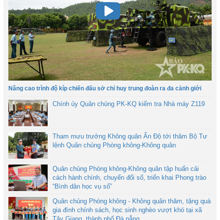
Nâng cao trình độ kíp chiến đấu sở chỉ huy trung đoàn ra đa cảnh giới
Chính ủy Quân chủng PK-KQ kiểm tra Nhà máy Z119
Tham mưu trưởng Không quân Ấn Độ tới thăm Bộ Tư
lệnh Quân chủng Phòng không-Không quân
Quân chủng Phòng không-Không quân tập huấn cải
cách hành chính, chuyển đổi số, triển khai Phong trào
“Bình dân học vụ số”
Quân chủng Phòng không - Không quân thăm, tặng quà
gia đình chính sách, học sinh nghèo vượt khó tại xã
Tây Giang, thành phố Đà nẵng