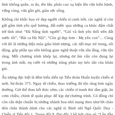
lính không quân, ra đa, tên lửa, pháo cao xạ hiện lên vừa kiêu hãnh,
vững vàng, vừa gần gũi, giàu sức sống.
Không chỉ khắc họa vẻ đẹp người chiến sĩ canh trời, các nghệ sĩ còn
gửi gắm tình yêu quê hương, đất nước qua những ca khúc đậm chất
trữ tình như: “Đà Nẵng tình người”, “Gió và tình yêu thổi trên đất
nước tôi”, “Bài ca Hà Nội”, “Còn gì đẹp hơn - Mẹ yêu con”… Cùng
với đó là những điệu múa giàu hình tượng, các tiết mục trẻ trung, sôi
động, góp phần tạo nên không gian nghệ thuật vừa sâu lắng, vừa rộn
ràng. Mỗi chương trình khép lại, nhưng dư âm vẫn còn đọng lại
trong ánh mắt, nụ cười và những tràng pháo tay kéo dài của khán
giả.
Ấn tượng đặc biệt là đêm biểu diễn tại Tiểu đoàn Huấn luyện chiến sĩ
mới, Sư đoàn 375. Ngay từ chiều, thao trường đã rộn ràng hơn ngày
thường. Giờ thể thao kết thúc sớm; các chiến sĩ tranh thủ tắm giặt, ăn
cơm chiều, chỉnh tề quân phục để kịp dự chương trình. Có đồng chí
còn cẩn thận chuẩn bị những nhành hoa nhỏ mang theo như lời chào
đón chân thành dành cho các nghệ sĩ. Binh nhì Ngô Quốc Duy -
Chiến sĩ Tiểu đội 1, Trung đội 9, Đại đội 3 hồ hởi chia sẻ: “Lần đầu