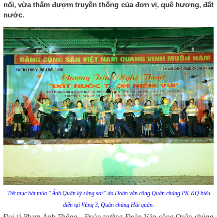
nổi, vừa thấm đượm truyền thống của đơn vị, quê hương, đất
nước.
Tiết mục hát múa “Ánh Quân kỳ sáng soi” do Đoàn văn công Quân chủng PK-KQ biểu
diễn tại Vùng 3, Quân chủng Hải quân.
Đại tá Phạm Anh Thông - Đoàn trưởng Đoàn Văn công Quân chủng