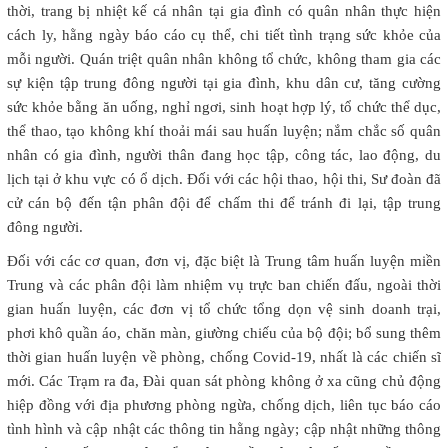
thời, trang bị nhiệt kế cá nhân tại gia đình có quân nhân thực hiện
cách ly, hằng ngày báo cáo cụ thể, chi tiết tình trạng sức khỏe của
mỗi người. Quán triệt quân nhân không tổ chức, không tham gia các
sự kiện tập trung đông người tại gia đình, khu dân cư, tăng cường
sức khỏe bằng ăn uống, nghỉ ngơi, sinh hoạt hợp lý, tổ chức thể dục,
thể thao, tạo không khí thoải mái sau huấn luyện; nắm chắc số quân
nhân có gia đình, người thân đang học tập, công tác, lao động, du
lịch tại ở khu vực có ổ dịch. Đối với các hội thao, hội thi, Sư đoàn đã
cử cán bộ đến tận phân đội để chấm thi để tránh đi lại, tập trung
đông người.
Đối với các cơ quan, đơn vị, đặc biệt là Trung tâm huấn luyện miền
Trung và các phân đội làm nhiệm vụ trực ban chiến đấu, ngoài thời
gian huấn luyện, các đơn vị tổ chức tổng dọn vệ sinh doanh trại,
phơi khô quần áo, chăn màn, giường chiếu của bộ đội; bổ sung thêm
thời gian huấn luyện về phòng, chống Covid-19, nhất là các chiến sĩ
mới. Các Trạm ra đa, Đài quan sát phòng không ở xa cũng chủ động
hiệp đồng với địa phương phòng ngừa, chống dịch, liên tục báo cáo
tình hình và cập nhật các thông tin hằng ngày; cập nhật những thông