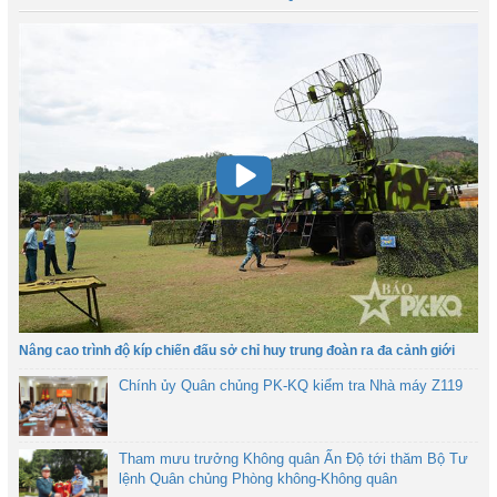
Nâng cao trình độ kíp chiến đấu sở chỉ huy trung đoàn ra đa cảnh giới
Chính ủy Quân chủng PK-KQ kiểm tra Nhà máy Z119
Tham mưu trưởng Không quân Ấn Độ tới thăm Bộ Tư
lệnh Quân chủng Phòng không-Không quân