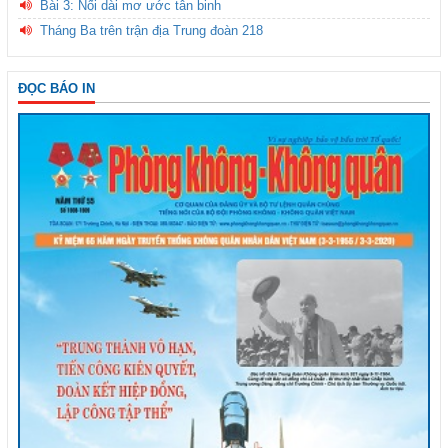
Bài 3: Nối dài mơ ước tân binh
Tháng Ba trên trận địa Trung đoàn 218
ĐỌC BÁO IN