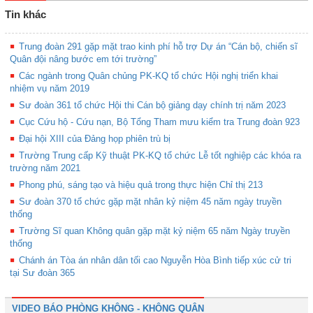
Tin khác
Trung đoàn 291 gặp mặt trao kinh phí hỗ trợ Dự án “Cán bộ, chiến sĩ
Quân đội nâng bước em tới trường”
Các ngành trong Quân chủng PK-KQ tổ chức Hội nghị triển khai
nhiệm vụ năm 2019
Sư đoàn 361 tổ chức Hội thi Cán bộ giảng dạy chính trị năm 2023
Cục Cứu hộ - Cứu nạn, Bộ Tổng Tham mưu kiểm tra Trung đoàn 923
Đại hội XIII của Đảng họp phiên trù bị
Trường Trung cấp Kỹ thuật PK-KQ tổ chức Lễ tốt nghiệp các khóa ra
trường năm 2021
Phong phú, sáng tạo và hiệu quả trong thực hiện Chỉ thị 213
Sư đoàn 370 tổ chức gặp mặt nhân kỷ niệm 45 năm ngày truyền
thống
Trường Sĩ quan Không quân gặp mặt kỷ niệm 65 năm Ngày truyền
thống
Chánh án Tòa án nhân dân tối cao Nguyễn Hòa Bình tiếp xúc cử tri
tại Sư đoàn 365
VIDEO BÁO PHÒNG KHÔNG - KHÔNG QUÂN