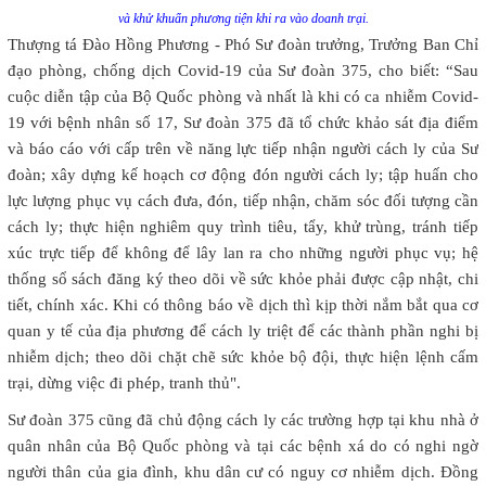
và khử khuẩn phương tiện khi ra vào doanh trại.
Thượng tá Đào Hồng Phương - Phó Sư đoàn trưởng, Trưởng Ban Chỉ
đạo phòng, chống dịch Covid-19 của Sư đoàn 375, cho biết: “Sau
cuộc diễn tập của Bộ Quốc phòng và nhất là khi có ca nhiễm Covid-
19 với bệnh nhân số 17, Sư đoàn 375 đã tổ chức khảo sát địa điểm
và báo cáo với cấp trên về năng lực tiếp nhận người cách ly của Sư
đoàn; xây dựng kế hoạch cơ động đón người cách ly; tập huấn cho
lực lượng phục vụ cách đưa, đón, tiếp nhận, chăm sóc đối tượng cần
cách ly; thực hiện nghiêm quy trình tiêu, tẩy, khử trùng, tránh tiếp
xúc trực tiếp để không để lây lan ra cho những người phục vụ; hệ
thống sổ sách đăng ký theo dõi về sức khỏe phải được cập nhật, chi
tiết, chính xác. Khi có thông báo về dịch thì kịp thời nắm bắt qua cơ
quan y tế của địa phương để cách ly triệt để các thành phần nghi bị
nhiễm dịch; theo dõi chặt chẽ sức khỏe bộ đội, thực hiện lệnh cấm
trại, dừng việc đi phép, tranh thủ".
Sư đoàn 375 cũng đã chủ động cách ly các trường hợp tại khu nhà ở
quân nhân của Bộ Quốc phòng và tại các bệnh xá do có nghi ngờ
người thân của gia đình, khu dân cư có nguy cơ nhiễm dịch. Đồng