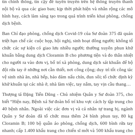
tin chính thống, tin cậy để tuyên truyền trên hệ thống truyền thanh
nội bộ và qua các giao ban; kịp thời phát hiện và nhân rộng các mô
hình hay, cách làm sáng tạo trong quá trình triển khai phòng, chống
dịch bệnh.
Ban Chỉ đạo phòng, chống dịch Covid-19 của Sư đoàn 375 đã quán
triệt hạn chế các cuộc họp, hội nghị, sinh hoạt đông người; không tổ
chức các sự kiện có giao lưu nhiều người; thường xuyên phun khử
khuẩn bằng dung dịch Cloramin B cho phương tiện và đo thân nhiệt
cho người ra vào đơn vị, bố trí xà phòng, dung dịch sát khuẩn để bộ
đội rửa tay ở những nơi cần thiết, nơi công cộng; duy trì tốt công tác
vệ sinh nhà ăn, nhà bếp, bảo đảm nấu chín, đun sôi; tổ chức định kỳ
khử khuẩn tại các nhà ở, nhà làm việc, tay nắm, tay vịn cầu thang…
Thượng tá Đặng Tiến Dũng - Chủ nhiệm Quân y Sư đoàn 375, cho
biết “Hiện nay, Bệnh xá Sư đoàn bố trí khu vực cách ly tập trung cho
40 bệnh nhân. Ngoài việc các đơn vị và cá nhân tự trang bị, ngành
Quân y Sư đoàn đã tổ chức mua thêm 24 bình phun tay, 80 kg
Cloramin B; 100 bộ quần áo phòng, chống dịch, 600 bình rửa tay
nhanh; cấp 1.400 khẩu trang cho chiến sĩ mới và 500 khẩu trang cho