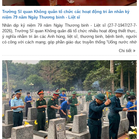
Trường Sĩ quan Không quân tổ chức các hoạt động tri ân nhân kỷ
niệm 79 năm Ngày Thương binh - Liệt sĩ
Nhân dịp kỷ niệm 79 năm Ngày Thương binh - Liệt sĩ (27-7-1947/27-7-
2026), Trường Sĩ quan Không quân đã tổ chức nhiều hoạt động thiết thực,
ý nghĩa nhằm tri ân các Anh hùng, liệt sĩ, thương binh, bệnh binh, người
có công với cách mạng; góp phần giáo dục truyền thống “Uống nước nhớ
nguồn”, bồi đắp lòng yêu nước, tinh thần trách nhiệm cho cán bộ, giảng
Chi tiết
viên, học viên, nhân viên, chiến sĩ.