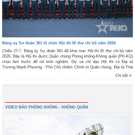
Đảng ủy Sư đoàn 361 tổ chức Hội thi Bí thư chi bộ năm 2026
Chiều 27-7, Đảng ủy Sư đoàn 361 đã khai mạc Hội thi Bí thư chi bộ năm
2026. Đây là Hội thi được Quân chủng Phòng không-Không quân (PK-KQ)
chọn làm trước để rút kinh nghiệm. Dự và chỉ đạo Hội thi có Đại tá
Trương Mạnh Phương - Phó Chủ nhiệm Chính trị Quân chủng; Đại tá Thái
Huy Quang - Bí thư Đảng ủy, Chính ủy Sư đoàn; các đồng chí trong Ban
Chi tiết
Thường vụ Đảng ủy, chỉ huy Sư đoàn; đại biểu Phòng Tổ chức (Cục
Chính trị Quân chủng PK-KQ); đại biểu các cơ quan, đơn vị trực thuộc Sư
đoàn.
1
2
3
4
Tiếp
Cuối
VIDEO BÁO PHÒNG KHÔNG - KHÔNG QUÂN