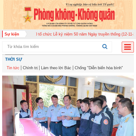
ân 920 tổ chức Lễ kỷ niệm 50 năm Ngày truyền thống (12-11-1975/12-11-202
Sự kiện
THỜI SỰ
Tin tức
Chính trị
Làm theo lời Bác
Chống "Diễn biến hòa bình"