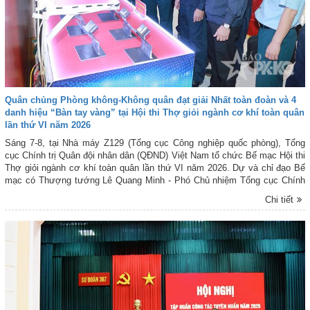
Quân chủng Phòng không-Không quân đạt giải Nhất toàn đoàn và 4
danh hiệu “Bàn tay vàng” tại Hội thi Thợ giỏi ngành cơ khí toàn quân
lần thứ VI năm 2026
Sáng 7-8, tại Nhà máy Z129 (Tổng cục Công nghiệp quốc phòng), Tổng
cục Chính trị Quân đội nhân dân (QĐND) Việt Nam tổ chức Bế mạc Hội thi
Thợ giỏi ngành cơ khí toàn quân lần thứ VI năm 2026. Dự và chỉ đạo Bế
mạc có Thượng tướng Lê Quang Minh - Phó Chủ nhiệm Tổng cục Chính
trị QĐND Việt Nam; Trung tướng Đinh Quốc Hùng - Bí thư Đảng ủy, Chính
Chi tiết
ủy Tổng cục Công nghiệp quốc phòng; Đại tá Nguyễn Hồng Lợi - Trưởng
Ban Công đoàn Quốc phòng; lãnh đạo, chỉ huy các cơ quan, đơn vị có thí
sinh tham gia Hội thi.