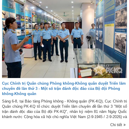
Cục Chính trị Quân chủng Phòng không-Không quân duyệt Triển lãm
chuyên đề lần thứ 3 - Một số trận đánh độc đáo của Bộ đội Phòng
không-Không quân
Sáng 6-8, tại Bảo tàng Phòng không - Không quân (PK-KQ), Cục Chính trị
Quân chủng PK-KQ tổ chức duyệt Triển lãm chuyên đề lần thứ 3 "Một số
trận đánh độc đáo của Bộ đội PK-KQ", nhân kỷ niệm 81 năm Ngày Quốc
khánh nước Cộng hòa xã hội chủ nghĩa Việt Nam (2-9-1945 / 2-9-2026) và
hướng tới kỷ niệm 63 năm Ngày truyền thống Quân chủng PK-KQ (22-10-
Chi tiết
1963 / 22-10-2026). Thiếu tướng Hoàng Văn Lâu - Ủy viên Ban Thường vụ