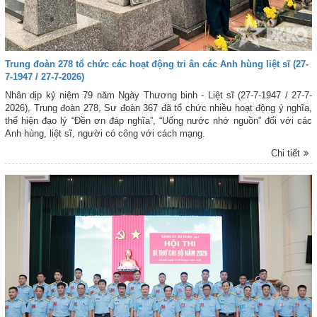
Trung đoàn 278 tổ chức các hoạt động tri ân các Anh hùng liệt sĩ (27-
7-1947 / 27-7-2026)
Nhân dịp kỷ niệm 79 năm Ngày Thương binh - Liệt sĩ (27-7-1947 / 27-7-
2026), Trung đoàn 278, Sư đoàn 367 đã tổ chức nhiều hoạt động ý nghĩa,
thể hiện đạo lý “Đền ơn đáp nghĩa”, “Uống nước nhớ nguồn” đối với các
Anh hùng, liệt sĩ, người có công với cách mạng.
Chi tiết