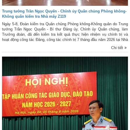
Trung tướng Trần Ngọc Quyến - Chính ủy Quân chủng Phòng không-
Không quân kiểm tra Nhà máy Z119
Ngày 5-8, Đoàn kiểm tra Quân chủng Phòng không-Không quân do Trung
tướng Trần Ngọc Quyến - Bí thư Đảng ủy, Chính ủy Quân chủng, làm
Trưởng đoàn, đã đến kiểm tra kết quả thực hiện nhiệm vụ chính trị và
hoạt động công tác Đảng, công tác chính trị 7 tháng đầu năm 2026 tại Nhà
máy Z119. Tham gia Đoàn kiểm tra có Đại tá Nguyễn Minh Tuấn - Phó
Chi tiết
Chủ nhiệm Chính trị Quân chủng; cùng đại diện một số cơ quan chức
năng thuộc Cục Chính trị và Cục Hậu cần-Kỹ thuật, Quân chủng PK-KQ.