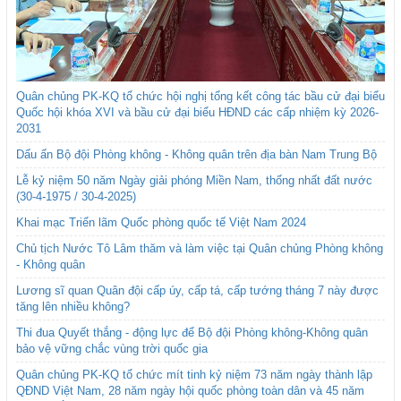
Quân chủng PK-KQ tổ chức hội nghị tổng kết công tác bầu cử đại biểu
Quốc hội khóa XVI và bầu cử đại biểu HĐND các cấp nhiệm kỳ 2026-
2031
Dấu ấn Bộ đội Phòng không - Không quân trên địa bàn Nam Trung Bộ
Lễ kỷ niệm 50 năm Ngày giải phóng Miền Nam, thống nhất đất nước
(30-4-1975 / 30-4-2025)
Khai mạc Triển lãm Quốc phòng quốc tế Việt Nam 2024
Chủ tịch Nước Tô Lâm thăm và làm việc tại Quân chủng Phòng không
- Không quân
Lương sĩ quan Quân đội cấp úy, cấp tá, cấp tướng tháng 7 này được
tăng lên nhiều không?
Thi đua Quyết thắng - động lực để Bộ đội Phòng không-Không quân
bảo vệ vững chắc vùng trời quốc gia
Quân chủng PK-KQ tổ chức mít tinh kỷ niệm 73 năm ngày thành lập
QĐND Việt Nam, 28 năm ngày hội quốc phòng toàn dân và 45 năm