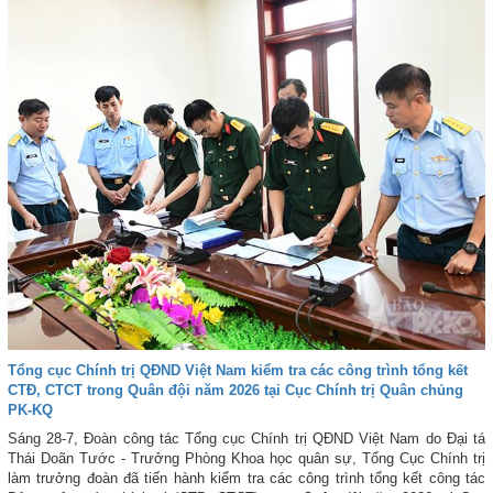
Đảng, nguyên Ủy viên Ban Chấp hành Trung ương Đảng; Ủy viên dự
khuyết Ban Chấp hành Trung ương Đảng... Hội nghị được kết nối với các
điểm cầu Trung ương, cấp tỉnh, cấp xã, cơ quan, đơn vị, Quân khu, Quân
chủng, Quân đoàn trên toàn quốc.
Tổng cục Chính trị QĐND Việt Nam kiểm tra các công trình tổng kết
CTĐ, CTCT trong Quân đội năm 2026 tại Cục Chính trị Quân chủng
PK-KQ
Sáng 28-7, Đoàn công tác Tổng cục Chính trị QĐND Việt Nam do Đại tá
Thái Doãn Tước - Trưởng Phòng Khoa học quân sự, Tổng Cục Chính trị
làm trưởng đoàn đã tiến hành kiểm tra các công trình tổng kết công tác