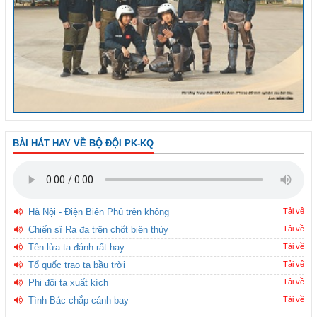
BÀI HÁT HAY VỀ BỘ ĐỘI PK-KQ
Hà Nội - Điện Biên Phủ trên không
Tải về
Chiến sĩ Ra đa trên chốt biên thùy
Tải về
Tên lửa ta đánh rất hay
Tải về
Tổ quốc trao ta bầu trời
Tải về
Phi đội ta xuất kích
Tải về
Tình Bác chắp cánh bay
Tải về