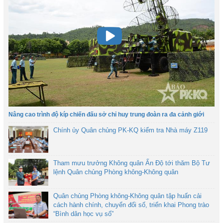
Nâng cao trình độ kíp chiến đấu sở chỉ huy trung đoàn ra đa cảnh giới
Chính ủy Quân chủng PK-KQ kiểm tra Nhà máy Z119
Tham mưu trưởng Không quân Ấn Độ tới thăm Bộ Tư
lệnh Quân chủng Phòng không-Không quân
Quân chủng Phòng không-Không quân tập huấn cải
cách hành chính, chuyển đổi số, triển khai Phong trào
“Bình dân học vụ số”