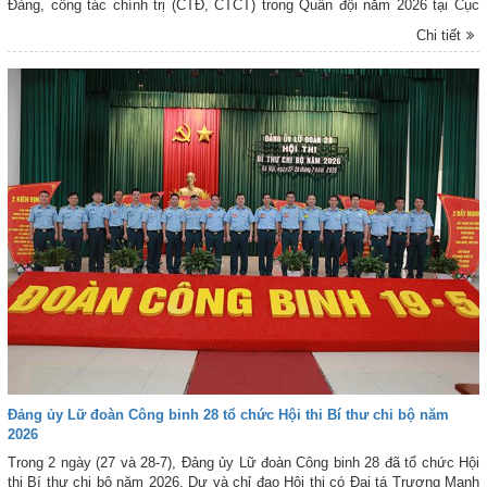
Đảng, công tác chính trị (CTĐ, CTCT) trong Quân đội năm 2026 tại Cục
Chính trị Quân chủng Phòng không-Không quân (PK-KQ).
Chi tiết
Đảng ủy Lữ đoàn Công binh 28 tổ chức Hội thi Bí thư chi bộ năm
2026
Trong 2 ngày (27 và 28-7), Đảng ủy Lữ đoàn Công binh 28 đã tổ chức Hội
thi Bí thư chi bộ năm 2026. Dự và chỉ đạo Hội thi có Đại tá Trương Mạnh