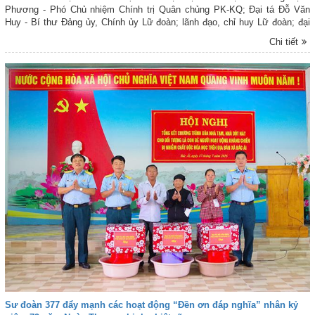
Phương - Phó Chủ nhiệm Chính trị Quân chủng PK-KQ; Đại tá Đỗ Văn
Huy - Bí thư Đảng ủy, Chính ủy Lữ đoàn; lãnh đạo, chỉ huy Lữ đoàn; đại
biểu Phòng Tổ chức (Cục Chính trị, Quân chủng PK-KQ); lãnh đạo, chỉ
Chi tiết
huy các cơ quan, đơn vị trực thuộc Lữ đoàn.
Sư đoàn 377 đẩy mạnh các hoạt động “Đền ơn đáp nghĩa” nhân kỷ