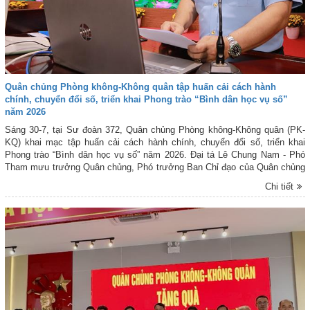
Quân chủng Phòng không-Không quân tập huấn cải cách hành
chính, chuyển đổi số, triển khai Phong trào “Bình dân học vụ số”
năm 2026
Sáng 30-7, tại Sư đoàn 372, Quân chủng Phòng không-Không quân (PK-
KQ) khai mạc tập huấn cải cách hành chính, chuyển đổi số, triển khai
Phong trào “Bình dân học vụ số” năm 2026. Đại tá Lê Chung Nam - Phó
Tham mưu trưởng Quân chủng, Phó trưởng Ban Chỉ đạo của Quân chủng
về phát triển khoa học, công nghệ, đổi mới sáng tạo, chuyển đổi số, thực
Chi tiết
hiện Đề án 06 và cải cách hành chính, dự và phát biểu khai mạc tập huấn.