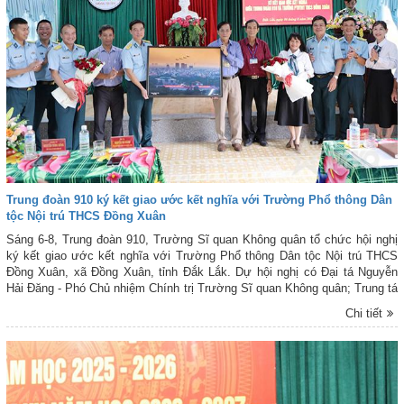
Trung đoàn 910 ký kết giao ước kết nghĩa với Trường Phổ thông Dân
tộc Nội trú THCS Đồng Xuân
Sáng 6-8, Trung đoàn 910, Trường Sĩ quan Không quân tổ chức hội nghị
ký kết giao ước kết nghĩa với Trường Phổ thông Dân tộc Nội trú THCS
Đồng Xuân, xã Đồng Xuân, tỉnh Đắk Lắk. Dự hội nghị có Đại tá Nguyễn
Hải Đăng - Phó Chủ nhiệm Chính trị Trường Sĩ quan Không quân; Trung tá
Nguyễn Đình Dũng - Phó Chính ủy Trung đoàn 910; đồng chí Nguyễn Khắc
Chi tiết
Dũng - Phó Chủ tịch UBND xã Đồng Xuân; đồng chí Huỳnh Ngọc Sáng -
Hiệu trưởng Trường Phổ thông Dân tộc Nội trú THCS Đồng Xuân. Cùng
dự có đại diện lãnh đạo, chỉ huy các cơ quan, đơn vị thuộc Trung đoàn
910; cán bộ, giáo viên Trường Phổ thông Dân tộc Nội trú THCS Đồng
Xuân.