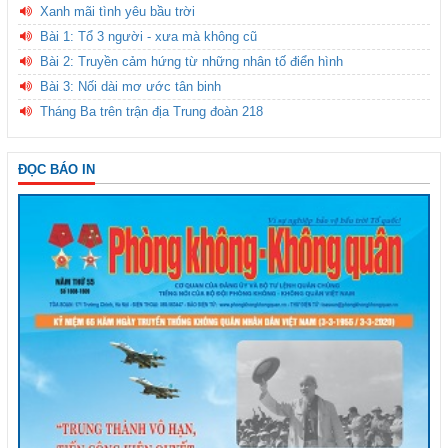
Xanh mãi tình yêu bầu trời
Bài 1: Tổ 3 người - xưa mà không cũ
Bài 2: Truyền cảm hứng từ những nhân tố điển hình
Bài 3: Nối dài mơ ước tân binh
Tháng Ba trên trận địa Trung đoàn 218
ĐỌC BÁO IN