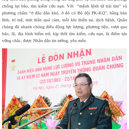
chống lụt bão, tìm kiếm cứu nạn. Với “mệnh lệnh từ trái tim” và
phương châm “ở đâu dân khó, ở đó có Bộ đội PK-KQ”, bằng bản
lĩnh, trí tuệ, tinh thần quả cảm, mỗi khi thiên tai, dịch bệnh, Quân
chủng đã nhanh chóng điều động lực lượng, phương tiện, vượt qua
bão, lũ, địa hình hiểm trở, kịp thời tìm kiếm, cứu nạn, là điểm tựa
vững chắc, được Nhân dân tin tưởng, yêu mến.