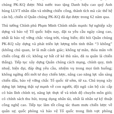
chủng PK-KQ được Nhà nước trao tặng Danh hiệu cao quý Anh
hùng LLVT nhân dân và những chiến công, thành tích mà các thế hệ
cán bộ, chiến sĩ Quân chủng PK-KQ đã đạt được trong 62 năm qua.
Thủ tướng Chính phủ Phạm Minh Chính nhấn mạnh: Sự nghiệp xây
dựng và bảo vệ Tổ quốc hiện nay, đặt ra yêu cầu ngày càng cao,
nhất là bảo vệ vững chắc vùng trời, vùng biển; đòi hỏi Quân chủng
PK-KQ xây dựng và phát triển lực lượng trên tinh thần “3 không”
(không chủ quan, lơ là mất cảnh giác; không tự mãn, thỏa mãn với
chiến công đã có; không sợ bất cứ kẻ thù nào, đã ra quân là chiến
thắng). Tiếp tục xây dựng Quân chủng cách mạng, chính quy, tinh
nhuệ, hiện đại, đáp ứng yêu cầu, nhiệm vụ trong mọi tình huống;
không ngừng đổi mới tư duy chiến lược, nâng cao năng lực sẵn sàng
chiến đấu, bảo vệ vững chắc Tổ quốc từ sớm, từ xa. Chú trọng xây
dựng lực lượng thật sự mạnh về con người, đội ngũ cán bộ các cấp
có bản lĩnh chính trị, năng lực thực tế và trình độ chuyên môn giỏi;
có chính sách thu hút, trọng dụng nhân tài, nhất là nhân sự kỹ thuật
công nghệ cao. Tiếp tục làm tốt công tác tham mưu chiến lược về
quân sự, quốc phòng và bảo vệ Tổ quốc trong lĩnh vực phòng