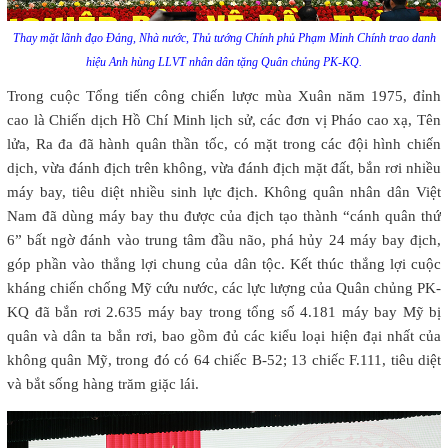
Thay mặt lãnh đạo Đảng, Nhà nước, Thủ tướng Chính phủ Phạm Minh Chính trao danh
hiệu Anh hùng LLVT nhân dân tặng Quân chủng PK-KQ.
Trong cuộc Tổng tiến công chiến lược mùa Xuân năm 1975, đỉnh
cao là Chiến dịch Hồ Chí Minh lịch sử, các đơn vị Pháo cao xạ, Tên
lửa, Ra đa đã hành quân thần tốc, có mặt trong các đội hình chiến
dịch, vừa đánh địch trên không, vừa đánh địch mặt đất, bắn rơi nhiều
máy bay, tiêu diệt nhiều sinh lực địch. Không quân nhân dân Việt
Nam đã dùng máy bay thu được của địch tạo thành “cánh quân thứ
6” bất ngờ đánh vào trung tâm đầu não, phá hủy 24 máy bay địch,
góp phần vào thắng lợi chung của dân tộc. Kết thúc thắng lợi cuộc
kháng chiến chống Mỹ cứu nước, các lực lượng của Quân chủng PK-
KQ đã bắn rơi 2.635 máy bay trong tổng số 4.181 máy bay Mỹ bị
quân và dân ta bắn rơi, bao gồm đủ các kiểu loại hiện đại nhất của
không quân Mỹ, trong đó có 64 chiếc B-52; 13 chiếc F.111, tiêu diệt
và bắt sống hàng trăm giặc lái.