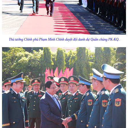
Thủ tướng Chính phủ Phạm Minh Chính duyệt đội danh dự Quân chủng PK-KQ.