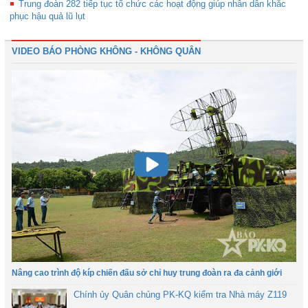
Trung đoàn 282 tiếp tục tổ chức các hoạt động giúp nhân dân khắc
phục hậu quả lũ lụt
VIDEO BÁO PHÒNG KHÔNG - KHÔNG QUÂN
Nâng cao trình độ kíp chiến đấu sở chỉ huy trung đoàn ra đa cảnh giới
Chính ủy Quân chủng PK-KQ kiểm tra Nhà máy Z119