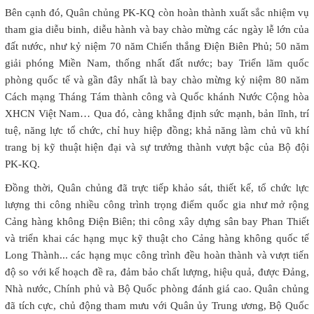
Bên cạnh đó, Quân chủng PK-KQ còn hoàn thành xuất sắc nhiệm vụ
tham gia diễu binh, diễu hành và bay chào mừng các ngày lễ lớn của
đất nước, như kỷ niệm 70 năm Chiến thắng Điện Biên Phủ; 50 năm
giải phóng Miền Nam, thống nhất đất nước; bay Triển lãm quốc
phòng quốc tế và gần đây nhất là bay chào mừng kỷ niệm 80 năm
Cách mạng Tháng Tám thành công và Quốc khánh Nước Cộng hòa
XHCN Việt Nam… Qua đó, càng khẳng định sức mạnh, bản lĩnh, trí
tuệ, năng lực tổ chức, chỉ huy hiệp đồng; khả năng làm chủ vũ khí
trang bị kỹ thuật hiện đại và sự trưởng thành vượt bậc của Bộ đội
PK-KQ.
Đồng thời, Quân chủng đã trực tiếp khảo sát, thiết kế, tổ chức lực
lượng thi công nhiều công trình trọng điểm quốc gia như mở rộng
Cảng hàng không Điện Biên; thi công xây dựng sân bay Phan Thiết
và triển khai các hạng mục kỹ thuật cho Cảng hàng không quốc tế
Long Thành... các hạng mục công trình đều hoàn thành và vượt tiến
độ so với kế hoạch đề ra, đảm bảo chất lượng, hiệu quả, được Đảng,
Nhà nước, Chính phủ và Bộ Quốc phòng đánh giá cao. Quân chủng
đã tích cực, chủ động tham mưu với Quân ủy Trung ương, Bộ Quốc