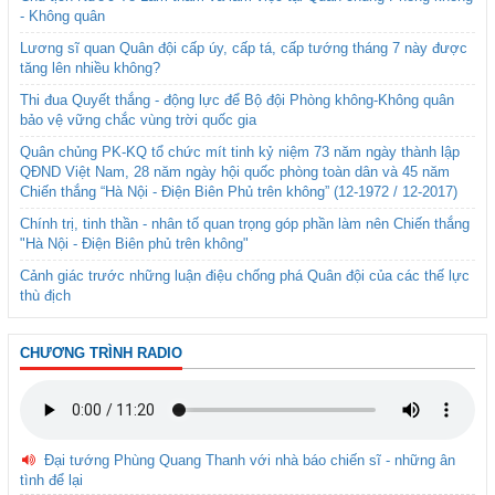
- Không quân
Lương sĩ quan Quân đội cấp úy, cấp tá, cấp tướng tháng 7 này được
tăng lên nhiều không?
Thi đua Quyết thắng - động lực để Bộ đội Phòng không-Không quân
bảo vệ vững chắc vùng trời quốc gia
Quân chủng PK-KQ tổ chức mít tinh kỷ niệm 73 năm ngày thành lập
QĐND Việt Nam, 28 năm ngày hội quốc phòng toàn dân và 45 năm
Chiến thắng “Hà Nội - Điện Biên Phủ trên không” (12-1972 / 12-2017)
Chính trị, tinh thần - nhân tố quan trọng góp phần làm nên Chiến thắng
"Hà Nội - Điện Biên phủ trên không"
Cảnh giác trước những luận điệu chống phá Quân đội của các thế lực
thù địch
CHƯƠNG TRÌNH RADIO
Đại tướng Phùng Quang Thanh với nhà báo chiến sĩ - những ân
tình để lại