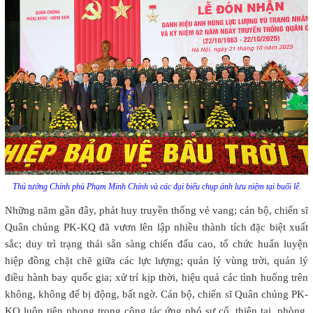
Thủ tướng Chính phủ Phạm Minh Chính và các đại biểu chụp ảnh lưu niệm tại buổi lễ.
Những năm gần đây, phát huy truyền thống vẻ vang; cán bộ, chiến sĩ
Quân chủng PK-KQ đã vươn lên lập nhiều thành tích đặc biệt xuất
sắc; duy trì trạng thái sẵn sàng chiến đấu cao, tổ chức huấn luyện
hiệp đồng chặt chẽ giữa các lực lượng; quản lý vùng trời, quản lý
điều hành bay quốc gia; xử trí kịp thời, hiệu quả các tình huống trên
không, không để bị động, bất ngờ. Cán bộ, chiến sĩ Quân chủng PK-
KQ luôn tiên phong trong công tác ứng phó sự cố, thiên tai, phòng,