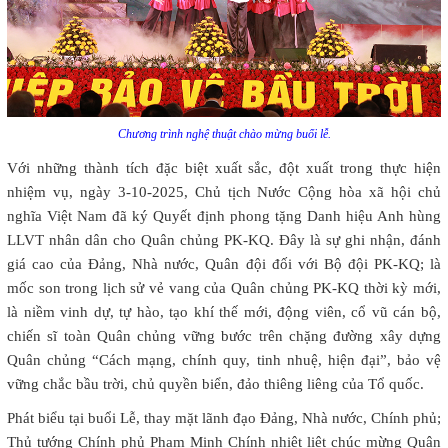
Chương trình nghệ thuật chào mừng buổi lễ.
Với những thành tích đặc biệt xuất sắc, đột xuất trong thực hiện
nhiệm vụ, ngày 3-10-2025, Chủ tịch Nước Cộng hòa xã hội chủ
nghĩa Việt Nam đã ký Quyết định phong tặng Danh hiệu Anh hùng
LLVT nhân dân cho Quân chủng PK-KQ. Đây là sự ghi nhận, đánh
giá cao của Đảng, Nhà nước, Quân đội đối với Bộ đội PK-KQ; là
mốc son trong lịch sử vẻ vang của Quân chủng PK-KQ thời kỳ mới,
là niềm vinh dự, tự hào, tạo khí thế mới, động viên, cổ vũ cán bộ,
chiến sĩ toàn Quân chủng vững bước trên chặng đường xây dựng
Quân chủng “Cách mạng, chính quy, tinh nhuệ, hiện đại”, bảo vệ
vững chắc bầu trời, chủ quyền biển, đảo thiêng liêng của Tổ quốc.
Phát biểu tại buổi Lễ, thay mặt lãnh đạo Đảng, Nhà nước, Chính phủ;
Thủ tướng Chính phủ Phạm Minh Chính nhiệt liệt chúc mừng Quân