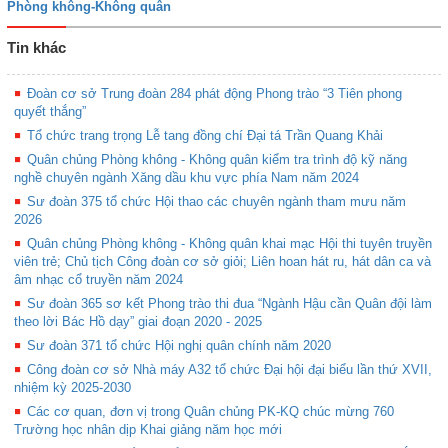
Phòng không-Không quân
Tin khác
Đoàn cơ sở Trung đoàn 284 phát động Phong trào “3 Tiên phong
quyết thắng”
Tổ chức trang trọng Lễ tang đồng chí Đại tá Trần Quang Khải
Quân chủng Phòng không - Không quân kiểm tra trình độ kỹ năng
nghề chuyên ngành Xăng dầu khu vực phía Nam năm 2024
Sư đoàn 375 tổ chức Hội thao các chuyên ngành tham mưu năm
2026
Quân chủng Phòng không - Không quân khai mạc Hội thi tuyên truyền
viên trẻ; Chủ tịch Công đoàn cơ sở giỏi; Liên hoan hát ru, hát dân ca và
âm nhạc cổ truyền năm 2024
Sư đoàn 365 sơ kết Phong trào thi đua “Ngành Hậu cần Quân đội làm
theo lời Bác Hồ dạy” giai đoạn 2020 - 2025
Sư đoàn 371 tổ chức Hội nghị quân chính năm 2020
Công đoàn cơ sở Nhà máy A32 tổ chức Đại hội đại biểu lần thứ XVII,
nhiệm kỳ 2025-2030
Các cơ quan, đơn vị trong Quân chủng PK-KQ chúc mừng 760
Trường học nhân dịp Khai giảng năm học mới