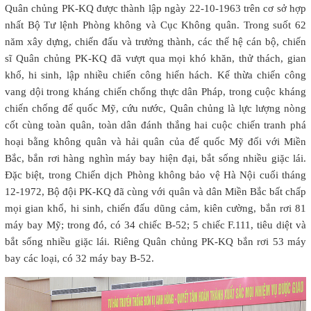
Quân chủng PK-KQ được thành lập ngày 22-10-1963 trên cơ sở hợp
nhất Bộ Tư lệnh Phòng không và Cục Không quân. Trong suốt 62
năm xây dựng, chiến đấu và trưởng thành, các thế hệ cán bộ, chiến
sĩ Quân chủng PK-KQ đã vượt qua mọi khó khăn, thử thách, gian
khổ, hi sinh, lập nhiều chiến công hiển hách. Kế thừa chiến công
vang dội trong kháng chiến chống thực dân Pháp, trong cuộc kháng
chiến chống đế quốc Mỹ, cứu nước, Quân chủng là lực lượng nòng
cốt cùng toàn quân, toàn dân đánh thắng hai cuộc chiến tranh phá
hoại bằng không quân và hải quân của đế quốc Mỹ đối với Miền
Bắc, bắn rơi hàng nghìn máy bay hiện đại, bắt sống nhiều giặc lái.
Đặc biệt, trong Chiến dịch Phòng không bảo vệ Hà Nội cuối tháng
12-1972, Bộ đội PK-KQ đã cùng với quân và dân Miền Bắc bất chấp
mọi gian khổ, hi sinh, chiến đấu dũng cảm, kiên cường, bắn rơi 81
máy bay Mỹ; trong đó, có 34 chiếc B-52; 5 chiếc F.111, tiêu diệt và
bắt sống nhiều giặc lái. Riêng Quân chủng PK-KQ bắn rơi 53 máy
bay các loại, có 32 máy bay B-52.