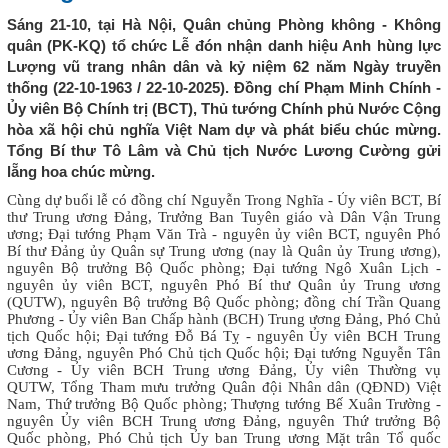
Sáng 21-10, tại Hà Nội, Quân chủng Phòng không - Không
quân (PK-KQ) tổ chức Lễ đón nhận danh hiệu Anh hùng lực
Lượng vũ trang nhân dân và kỷ niệm 62 năm Ngày truyền
thống (22-10-1963 / 22-10-2025). Đồng chí Phạm Minh Chính -
Ủy viên Bộ Chính trị (BCT), Thủ tướng Chính phủ Nước Cộng
hòa xã hội chủ nghĩa Việt Nam dự và phát biểu chúc mừng.
Tổng Bí thư Tô Lâm và Chủ tịch Nước Lương Cường gửi
lẵng hoa chúc mừng.
Cùng dự buổi lễ có đồng chí Nguyễn Trong Nghĩa - Ủy viên BCT, Bí
thư Trung ương Đảng, Trưởng Ban Tuyên giáo và Dân Vận Trung
ương; Đại tướng Phạm Văn Trà - nguyên ủy viên BCT, nguyên Phó
Bí thư Đảng ủy Quân sự Trung ương (nay là Quân ủy Trung ương),
nguyên Bộ trưởng Bộ Quốc phòng; Đại tướng Ngô Xuân Lịch -
nguyên ủy viên BCT, nguyên Phó Bí thư Quân ủy Trung ương
(QUTW), nguyên Bộ trưởng Bộ Quốc phòng; đồng chí Trần Quang
Phương - Ủy viên Ban Chấp hành (BCH) Trung ương Đảng, Phó Chủ
tịch Quốc hội; Đại tướng Đỗ Bá Tỵ - nguyên Ủy viên BCH Trung
ương Đảng, nguyên Phó Chủ tịch Quốc hội; Đại tướng Nguyễn Tân
Cương - Ủy viên BCH Trung ương Đảng, Ủy viên Thường vụ
QUTW, Tổng Tham mưu trưởng Quân đội Nhân dân (QĐND) Việt
Nam, Thứ trưởng Bộ Quốc phòng; Thượng tướng Bế Xuân Trường -
nguyên Ủy viên BCH Trung ương Đảng, nguyên Thứ trưởng Bộ
Quốc phòng, Phó Chủ tịch Ủy ban Trung ương Mặt trân Tổ quốc