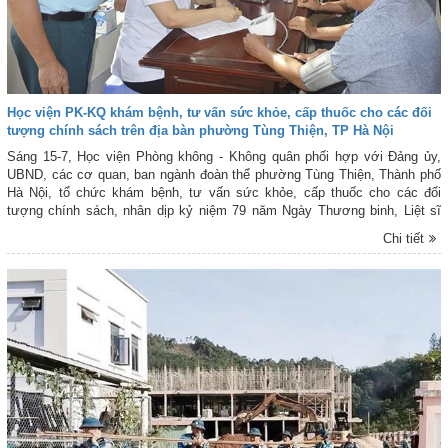
Học viện PK-KQ khám bệnh, tư vấn sức khỏe, cấp thuốc cho các đối
tượng chính sách trên địa bàn phường Tùng Thiện, TP Hà Nội
Sáng 15-7, Học viện Phòng không - Không quân phối hợp với Đảng ủy,
UBND, các cơ quan, ban ngành đoàn thể phường Tùng Thiện, Thành phố
Hà Nội, tổ chức khám bệnh, tư vấn sức khỏe, cấp thuốc cho các đối
tượng chính sách, nhân dịp kỷ niệm 79 năm Ngày Thương binh, Liệt sĩ
(27-7-1947/27-7-2026). Dự và chỉ đạo Chương trình có Đại tá Vũ Mạnh
Chi tiết
Hoàng - Phó Chính ủy Học viện PK-KQ; đồng chí Nguyễn Hải Anh - Phó
Chủ tịch UBND phường Tùng Thiện, TP Hà Nội.