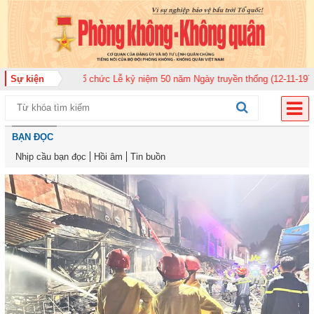
 920 tổ chức Lễ kỷ niệm 50 năm Ngày truyền thống (12-11-1975/12-11-2025)
Sự kiện
BẠN ĐỌC
Nhịp cầu bạn đọc
Hồi âm
Tin buồn