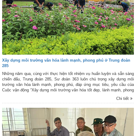
Xây dựng môi trường văn hóa lành mạnh, phong phú ở Trung đoàn
285
Những năm qua, cùng với thực hiện tốt nhiệm vụ huấn luyện và sẵn sàng
chiến đấu, Trung đoàn 285, Sư đoàn 363 luôn chú trọng xây dựng môi
trường văn hóa lành mạnh, phong phú, đáp ứng mục tiêu, yêu cầu của
Cuộc vận động “Xây dựng môi trường văn hóa tốt đẹp, lành mạnh, phong
phú trong Quân đội”. Qua đó góp phần nâng cao đời sống văn hóa tinh
Chi tiết
thần, xây dựng bản lĩnh chính trị, ý thức kỷ luật và tạo động lực để cán
bộ, chiến sĩ hoàn thành tốt mọi nhiệm vụ được giao.