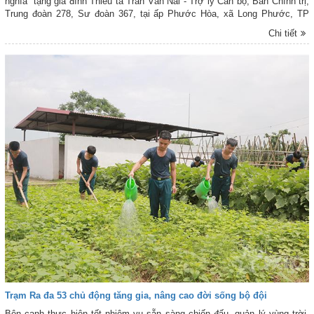
nghĩa” tặng gia đình Thiếu tá Trần Văn Nai - Trợ lý Cán bộ, Ban Chính trị,
Trung đoàn 278, Sư đoàn 367, tại ấp Phước Hòa, xã Long Phước, TP
Đồng Nai. Đây là hoạt động ý nghĩa thiết thực hướng tới kỷ niệm 79 năm
Chi tiết
Ngày Thương binh - Liệt sĩ (27-7-1947 / 27-7- 2026). Tham dự buổi lễ có
Thiếu tướng Nguyễn Huy Tuấn - Ủy viên Ban Thường vụ Đảng ủy, Phó
Chính ủy Quân chủng PK-KQ; Đại tá Nguyễn Hữu Toàn - Phó Chủ nhiệm
Chính trị Quân chủng; đại diện một số cơ quan chức năng Quân chủng
PK-KQ; chỉ huy Sư đoàn 367, Trung đoàn 278; đại diện đảng ủy, chính
quyền địa phương và gia đình đồng chí Trần Văn Nai.
Trạm Ra đa 53 chủ động tăng gia, nâng cao đời sống bộ đội
Bên cạnh thực hiện tốt nhiệm vụ sẵn sàng chiến đấu, quản lý vùng trời,