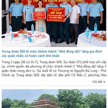
Trung đoàn 929 tổ chức khánh thành “Nhà đồng đội” tặng gia đình
các quân nhân có hoàn cảnh khó khăn
Trong 2 ngày (30 và 31-7), Trung đoàn 929, Sư đoàn 372 phối hợp với cấp
ủy, chính quyền địa phương tổ chức khánh thành 2 “Nhà đồng đội” tặng 2
quân nhân trong đơn vị. Dự buổi lễ có Thượng tá Nguyễn Bá Long - Phó
Chính ủy Trung đoàn 929; đại diện tổ dân phố Cổ Mân 2, phường Hòa
Xuân và thôn Thành Long, xã Núi Thành thuộc TP Đà Nẵng và đại diện 2
Chi tiết
gia đình quân nhân được trao nhà.