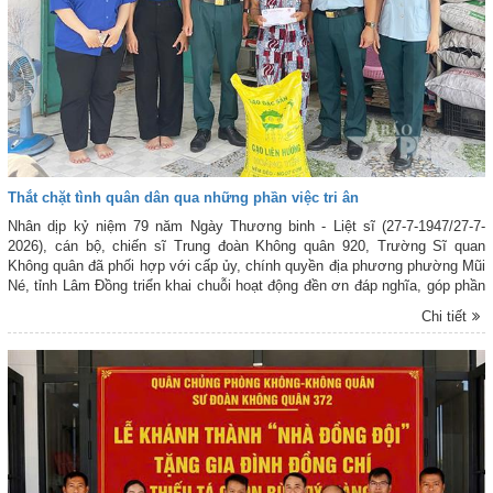
Thắt chặt tình quân dân qua những phần việc tri ân
Nhân dịp kỷ niệm 79 năm Ngày Thương binh - Liệt sĩ (27-7-1947/27-7-
2026), cán bộ, chiến sĩ Trung đoàn Không quân 920, Trường Sĩ quan
Không quân đã phối hợp với cấp ủy, chính quyền địa phương phường Mũi
Né, tỉnh Lâm Đồng triển khai chuỗi hoạt động đền ơn đáp nghĩa, góp phần
bồi đắp mối quan hệ đoàn kết, gắn bó giữa bộ đội và nhân dân trên địa bàn
Chi tiết
đóng quân.