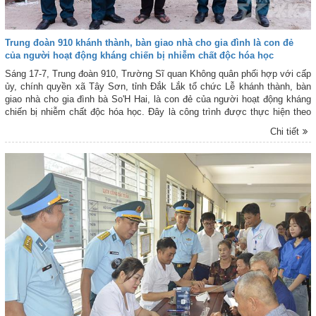
Trung đoàn 910 khánh thành, bàn giao nhà cho gia đình là con đẻ
của người hoạt động kháng chiến bị nhiễm chất độc hóa học
Sáng 17-7, Trung đoàn 910, Trường Sĩ quan Không quân phối hợp với cấp
ủy, chính quyền xã Tây Sơn, tỉnh Đắk Lắk tổ chức Lễ khánh thành, bàn
giao nhà cho gia đình bà So'H Hai, là con đẻ của người hoạt động kháng
chiến bị nhiễm chất độc hóa học. Đây là công trình được thực hiện theo
kế hoạch của UBND tỉnh Đắk Lắk giao cho Trung đoàn 910 và Trung đoàn
Chi tiết
940, Trường Sĩ quan Không quân phối hợp triển khai, trong đó Trung đoàn
910 là lực lượng chủ trì tổ chức thực hiện. Tham dự buổi Lễ có Thiếu
tướng Ngô Vĩnh Phúc - Hiệu trưởng Trường Sĩ quan Không quân; đại biểu
thủ trưởng Trung đoàn 910 và Trung đoàn 940; đại biểu cấp ủy, chính
quyền địa phương cùng đông đảo bà con nhân dân trên địa bàn.