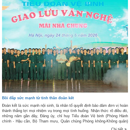
Bồi đắp sức mạnh từ tinh thần đoàn kết
Đoàn kết là sức mạnh nội sinh, là nhân tố quyết định bảo đảm đơn vị hoàn
thành thắng lợi mọi nhiệm vụ trong mọi tình huống. Nhận thức rõ điều đó,
những năm gần đây, Đảng ủy, chỉ huy Tiểu đoàn Vệ binh (Phòng Hành
chính - Hậu cần, Bộ Tham mưu, Quân chủng Phòng không-Không quân)
luôn quan tâm xây dựng, củng cố mối đoàn kết nội bộ, góp phần nâng cao
Chi tiết