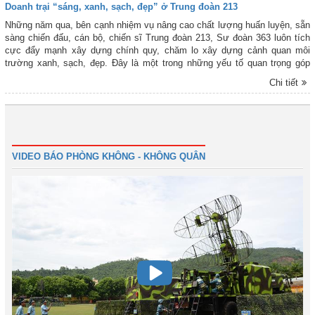
Doanh trại “sáng, xanh, sạch, đẹp” ở Trung đoàn 213
Những năm qua, bên cạnh nhiệm vụ nâng cao chất lượng huấn luyện, sẵn
sàng chiến đấu, cán bộ, chiến sĩ Trung đoàn 213, Sư đoàn 363 luôn tích
cực đẩy mạnh xây dựng chính quy, chăm lo xây dựng cảnh quan môi
trường xanh, sạch, đẹp. Đây là một trong những yếu tố quan trọng góp
phần xây dựng đơn vị vững mạnh toàn diện, hoàn thành xuất sắc mọi
Chi tiết
nhiệm vụ được giao.
1
2
3
4
Tiếp
Cuối
VIDEO BÁO PHÒNG KHÔNG - KHÔNG QUÂN