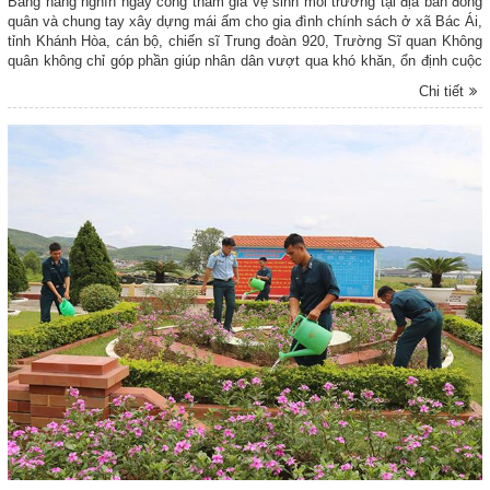
Bằng hàng nghìn ngày công tham gia vệ sinh môi trường tại địa bàn đóng
quân và chung tay xây dựng mái ấm cho gia đình chính sách ở xã Bác Ái,
tỉnh Khánh Hòa, cán bộ, chiến sĩ Trung đoàn 920, Trường Sĩ quan Không
quân không chỉ góp phần giúp nhân dân vượt qua khó khăn, ổn định cuộc
sống mà còn tiếp tục tô thắm phẩm chất, hình ảnh cao đẹp của "Bộ đội Cụ
Chi tiết
Hồ" trong thời kỳ mới.