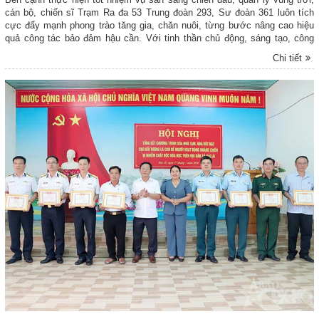
cán bộ, chiến sĩ Trạm Ra đa 53 Trung đoàn 293, Sư đoàn 361 luôn tích
cực đẩy mạnh phong trào tăng gia, chăn nuôi, từng bước nâng cao hiệu
quả công tác bảo đảm hậu cần. Với tinh thần chủ động, sáng tạo, công
tác tăng gia, chăn nuôi của đơn vị được duy trì nền nếp, phát triển toàn
Chi tiết
diện, góp phần cải thiện đời sống, nâng cao chất lượng bữa ăn của bộ
đội.