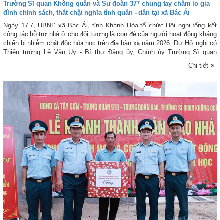
Trường Sĩ quan Không quân và Sư đoàn 377 chung tay chăm lo gia
đình chính sách, thắt chặt nghĩa tình quân - dân tại xã Bác Ái
Ngày 17-7, UBND xã Bác Ái, tỉnh Khánh Hòa tổ chức Hội nghị tổng kết
công tác hỗ trợ nhà ở cho đối tượng là con đẻ của người hoạt động kháng
chiến bị nhiễm chất độc hóa học trên địa bàn xã năm 2026. Dự Hội nghị có
Thiếu tướng Lê Văn Uy - Bí thư Đảng ủy, Chính ủy Trường Sĩ quan
Không quân; Đại tá Phạm Duy Hoạt - Phó Chủ nhiệm Chính trị Sư đoàn
Chi tiết
377; đại biểu Bộ Chỉ huy Quân sự tỉnh Khánh Hòa; đại diện các đơn vị
Quân đội tham gia hỗ trợ xây dựng nhà ở trên địa bàn; lãnh đạo cấp ủy,
chính quyền địa phương cùng các gia đình chính sách được hỗ trợ.