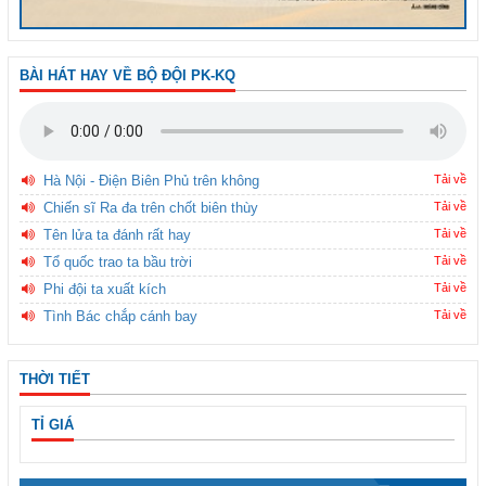
BÀI HÁT HAY VỀ BỘ ĐỘI PK-KQ
Hà Nội - Điện Biên Phủ trên không
Tải về
Chiến sĩ Ra đa trên chốt biên thùy
Tải về
Tên lửa ta đánh rất hay
Tải về
Tổ quốc trao ta bầu trời
Tải về
Phi đội ta xuất kích
Tải về
Tình Bác chắp cánh bay
Tải về
THỜI TIẾT
TỈ GIÁ