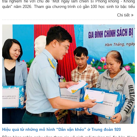
trải nghiệm hè với chủ đề "Một ngày làm chiến sĩ Phòng không - Không
quân" năm 2026. Tham gia chương trình có gần 100 học sinh từ bậc tiểu
học đến trung học phổ thông cùng đoàn viên, thanh thiếu niên trên địa bàn
Chi tiết
phường Ba Ngòi và cán bộ, chiến sĩ Tiểu đoàn 90.
Hiệu quả từ những mô hình “Dân vận khéo” ở Trung đoàn 920