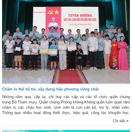
Chăm lo thế hệ trẻ, xây dựng hậu phương vững chắc
Những năm qua, cấp ủy, chỉ huy các cấp và các tổ chức quần chúng
trong Bộ Tham mưu, Quân chủng Phòng không-Không quân luôn quan tâm
chăm lo các cháu học sinh, sinh viên là con cán bộ, trợ lý, nhân viên.
Thông qua nhiều hoạt động thiết thực, hiệu quả, công tác khuyến học,
khuyến tài đã góp phần động viên, khích lệ các cháu không ngừng nỗ lực
Chi tiết
học tập, rèn luyện, trở thành con ngoan, trò giỏi, góp phần xây dựng gia
đình hạnh phúc và hậu phương Quân đội vững chắc.