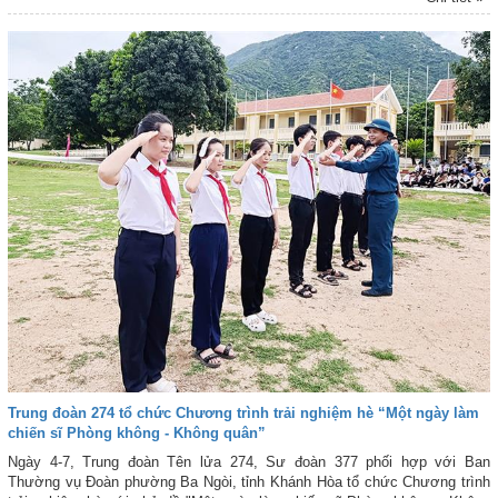
chất lượng tổng hợp, xây dựng đơn vị vững mạnh toàn diện (VMTD) “Mẫu
mực, tiêu biểu”.
Trung đoàn 274 tổ chức Chương trình trải nghiệm hè “Một ngày làm
chiến sĩ Phòng không - Không quân”
Ngày 4-7, Trung đoàn Tên lửa 274, Sư đoàn 377 phối hợp với Ban
Thường vụ Đoàn phường Ba Ngòi, tỉnh Khánh Hòa tổ chức Chương trình