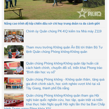
Nâng cao trình độ kíp chiến đấu sở chỉ huy trung đoàn ra đa cảnh giới
Chính ủy Quân chủng PK-KQ kiểm tra Nhà máy Z119
Tham mưu trưởng Không quân Ấn Độ tới thăm Bộ Tư
lệnh Quân chủng Phòng không-Không quân
Quân chủng Phòng không-Không quân tập huấn cải
cách hành chính, chuyển đổi số, triển khai Phong trào
“Bình dân học vụ số”
Quân chủng Phòng không - Không quân thăm, tặng quà
gia đình chính sách, học sinh nghèo vượt khó tại xã
Tây Giang, thành phố Đà nẵng
Quân chủng Phòng không-Không quân tham gia Hội
nghị toàn quốc nghiên cứu, học tập, quán triệt và triển
khai thực hiện Nghị quyết Hội nghị lần thứ ba Ban Chấp
hành Trung ương Đảng khóa XIV