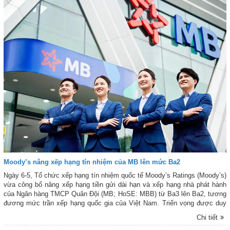
Moody’s nâng xếp hạng tín nhiệm của MB lên mức Ba2
Ngày 6-5, Tổ chức xếp hạng tín nhiệm quốc tế Moody’s Ratings (Moody’s)
vừa công bố nâng xếp hạng tiền gửi dài hạn và xếp hạng nhà phát hành
của Ngân hàng TMCP Quân Đội (MB; HoSE: MBB) từ Ba3 lên Ba2, tương
đương mức trần xếp hạng quốc gia của Việt Nam. Triển vọng được duy
trì ở mức “Ổn định”.
Chi tiết