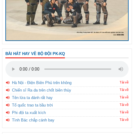
BÀI HÁT HAY VỀ BỘ ĐỘI PK-KQ
Hà Nội - Điện Biên Phủ trên không
Tải về
Chiến sĩ Ra đa trên chốt biên thùy
Tải về
Tên lửa ta đánh rất hay
Tải về
Tổ quốc trao ta bầu trời
Tải về
Phi đội ta xuất kích
Tải về
Tình Bác chắp cánh bay
Tải về