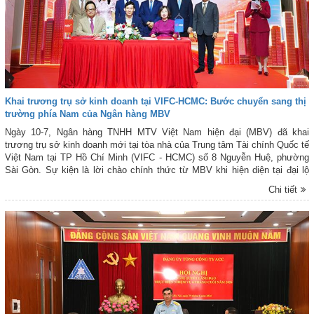
Khai trương trụ sở kinh doanh tại VIFC-HCMC: Bước chuyển sang thị
trường phía Nam của Ngân hàng MBV
Ngày 10-7, Ngân hàng TNHH MTV Việt Nam hiện đại (MBV) đã khai
trương trụ sở kinh doanh mới tại tòa nhà của Trung tâm Tài chính Quốc tế
Việt Nam tại TP Hồ Chí Minh (VIFC - HCMC) số 8 Nguyễn Huệ, phường
Sài Gòn. Sự kiện là lời chào chính thức từ MBV khi hiện diện tại đại lộ
Nguyễn Huệ, mở đầu cho bước đồng hành cùng hạ tầng tài chính mới của
Chi tiết
Thành phố. Đây cũng là công trình ý nghĩa chào mừng kỷ niệm 50 năm
Thành phố vinh dự mang tên Chủ tịch Hồ Chí Minh và hướng tới cột mốc
30 năm Ngân hàng Thương mại Cổ phần Quân đội (MB) có mặt tại khu
vực phía Nam.