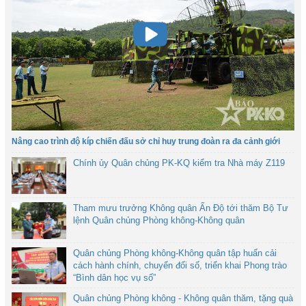
Nâng cao trình độ kíp chiến đấu sở chỉ huy trung đoàn ra đa cảnh giới
Chính ủy Quân chủng PK-KQ kiểm tra Nhà máy Z119
Tham mưu trưởng Không quân Ấn Độ tới thăm Bộ Tư
lệnh Quân chủng Phòng không-Không quân
Quân chủng Phòng không-Không quân tập huấn cải
cách hành chính, chuyển đổi số, triển khai Phong trào
“Bình dân học vụ số”
Quân chủng Phòng không - Không quân thăm, tặng quà