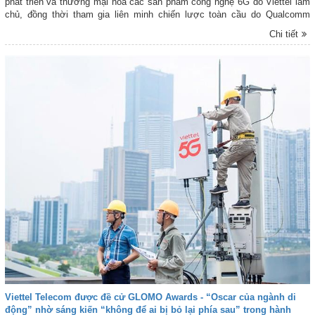
phát triển và thương mại hóa các sản phẩm công nghệ 6G do Viettel làm
chủ, đồng thời tham gia liên minh chiến lược toàn cầu do Qualcomm
Technologies khởi xướng nhằm đẩy nhanh quá trình phát triển và triển
Chi tiết
khai 6G trên phạm vi toàn cầu từ năm 2029.
Viettel Telecom được đề cử GLOMO Awards - “Oscar của ngành di
động” nhờ sáng kiến “không để ai bị bỏ lại phía sau” trong hành