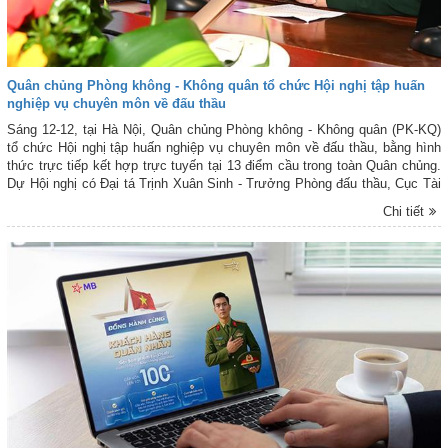
Quân chủng Phòng không - Không quân tổ chức Hội nghị tập huấn
nghiệp vụ chuyên môn về đấu thầu
Sáng 12-12, tại Hà Nội, Quân chủng Phòng không - Không quân (PK-KQ)
tổ chức Hội nghị tập huấn nghiệp vụ chuyên môn về đấu thầu, bằng hình
thức trực tiếp kết hợp trực tuyến tại 13 điểm cầu trong toàn Quân chủng.
Dự Hội nghị có Đại tá Trịnh Xuân Sinh - Trưởng Phòng đấu thầu, Cục Tài
chính (Bộ Quốc phòng); Đại tá Thái Doãn Hạnh - Trưởng Phòng Tài chính
Chi tiết
Quân chủng PK-KQ và 950 đồng chí là lãnh đạo chỉ huy, những người
trực tiếp làm việc liên quan đến các dự án, công trình, công tác mua sắm
hàng hóa, vật tư chi tiêu nghiệp vụ, mua sắm vũ khí trang thiết bị kỹ
thuật, khí tài... của các phòng, ban cơ quan, đơn vị trong Quân chủng PK-
KQ.