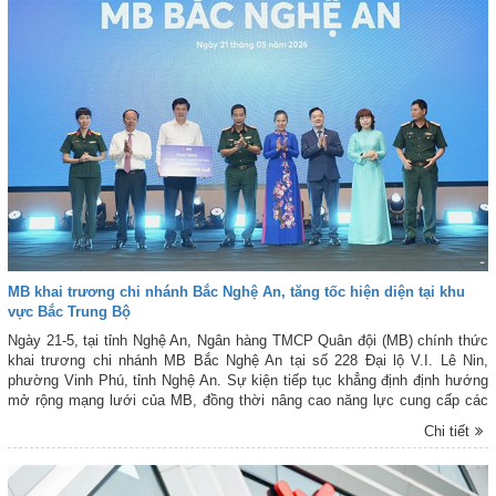
MB khai trương chi nhánh Bắc Nghệ An, tăng tốc hiện diện tại khu
vực Bắc Trung Bộ
Ngày 21-5, tại tỉnh Nghệ An, Ngân hàng TMCP Quân đội (MB) chính thức
khai trương chi nhánh MB Bắc Nghệ An tại số 228 Đại lộ V.I. Lê Nin,
phường Vinh Phú, tỉnh Nghệ An. Sự kiện tiếp tục khẳng định định hướng
mở rộng mạng lưới của MB, đồng thời nâng cao năng lực cung cấp các
giải pháp tài chính toàn diện, hiện đại tới khách hàng cá nhân, doanh
Chi tiết
nghiệp và các tổ chức trên địa bàn.