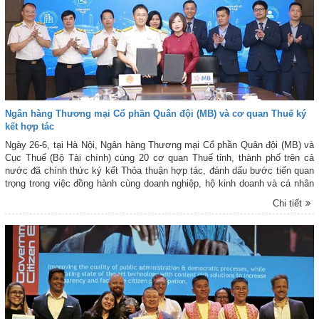
Ngân hàng Thương mại Cổ phần Quân đội (MB) và cơ quan Thuế ký
kết hợp tác
Ngày 26-6, tại Hà Nội, Ngân hàng Thương mại Cổ phần Quân đội (MB) và
Cục Thuế (Bộ Tài chính) cùng 20 cơ quan Thuế tỉnh, thành phố trên cả
nước đã chính thức ký kết Thỏa thuận hợp tác, đánh dấu bước tiến quan
trọng trong việc đồng hành cùng doanh nghiệp, hộ kinh doanh và cá nhân
kinh doanh trong quá trình chuyển đổi số, thực hiện kê khai, nộp thuế điện
Chi tiết
tử và tiếp cận các giải pháp tài chính - ngân hàng hiện đại.