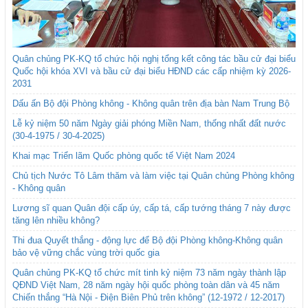
Quân chủng PK-KQ tổ chức hội nghị tổng kết công tác bầu cử đại biểu
Quốc hội khóa XVI và bầu cử đại biểu HĐND các cấp nhiệm kỳ 2026-
2031
Dấu ấn Bộ đội Phòng không - Không quân trên địa bàn Nam Trung Bộ
Lễ kỷ niệm 50 năm Ngày giải phóng Miền Nam, thống nhất đất nước
(30-4-1975 / 30-4-2025)
Khai mạc Triển lãm Quốc phòng quốc tế Việt Nam 2024
Chủ tịch Nước Tô Lâm thăm và làm việc tại Quân chủng Phòng không
- Không quân
Lương sĩ quan Quân đội cấp úy, cấp tá, cấp tướng tháng 7 này được
tăng lên nhiều không?
Thi đua Quyết thắng - động lực để Bộ đội Phòng không-Không quân
bảo vệ vững chắc vùng trời quốc gia
Quân chủng PK-KQ tổ chức mít tinh kỷ niệm 73 năm ngày thành lập
QĐND Việt Nam, 28 năm ngày hội quốc phòng toàn dân và 45 năm
Chiến thắng “Hà Nội - Điện Biên Phủ trên không” (12-1972 / 12-2017)