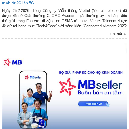
trình từ 2G lên 5G
Ngày 25-2-2026, Tổng Công ty Viễn thông Viettel (Viettel Telecom) đã
được đề cử Giải thưởng GLOMO Awards - giải thưởng uy tín hàng đầu
thế giới trong lĩnh vực di động do GSMA tổ chức. Viettel Telecom được
đề cử tại hạng mục “Tech4Good” với sáng kiến “Connected Vietnam 2025:
No One Left Behind from 2G to 5G” (Kết nối Việt Nam 2025: Không để ai
Chi tiết
bị bỏ lại phía sau trong hành trình từ 2G lên 5G).