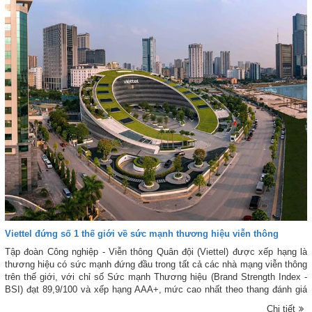
Viettel đứng số 1 thế giới về sức mạnh thương hiệu viễn thông
Tập đoàn Công nghiệp - Viễn thông Quân đội (Viettel) được xếp hạng là
thương hiệu có sức mạnh đứng đầu trong tất cả các nhà mạng viễn thông
trên thế giới, với chỉ số Sức mạnh Thương hiệu (Brand Strength Index -
BSI) đạt 89,9/100 và xếp hạng AAA+, mức cao nhất theo thang đánh giá
của tổ chức Brand Finance.
Chi tiết