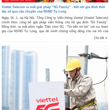
Viettel Telecom ra mắt giải pháp “5G Family” - Kết nối gia đình thời
đại số qua câu chuyện của NSND Tự Long
Ngày 16 -1, tại Hà Nội, Tổng Công ty Viễn thông Viettel (Viettel Telecom)
chính thức công bố giải pháp viễn thông cho hộ gia đình “5G Family”.
Đồng thời, ra mắt phim ngắn “Dân chơi 5G - Tới bến tới bờ” với sự tham
gia của NSND Tự Long, qua đó minh chứng sống động cho vai trò của
công nghệ trong việc gắn kết tình thân giữa cuộc sống hiện đại.
Chi tiết