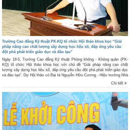
Trường Cao đẳng Kỹ thuật PK-KQ tổ chức Hội thảo khoa học “Giải
pháp nâng cao chất lượng xây dựng học liệu số, đáp ứng yêu cầu
đột phá phát triển giáo dục và đào tạo”
Ngày 18-5, Trường Cao đẳng Kỹ thuật Phòng không - Không quân (PK-
KQ) tổ chức Hội thảo khoa học với chủ đề “Giải pháp nâng cao chất
lượng xây dựng học liệu số, đáp ứng yêu cầu đột phá phát triển giáo dục
và đào tạo”. Dự Hội thảo có Đại tá Nguyễn Hữu Cương - Hiệu trưởng Nhà
trường; Đại tá Đặng Xuân Hà - Chính ủy Nhà trường; các đồng chí trong
Chi tiết
Đảng ủy, Ban Giám hiệu và lãnh đạo, chỉ huy các cơ quan, khoa, đơn vị
trong Nhà trường.