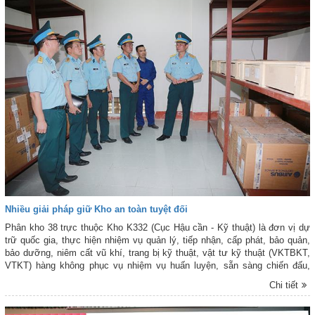
Nhiều giải pháp giữ Kho an toàn tuyệt đối
Phân kho 38 trực thuộc Kho K332 (Cục Hậu cần - Kỹ thuật) là đơn vị dự
trữ quốc gia, thực hiện nhiệm vụ quản lý, tiếp nhận, cấp phát, bảo quản,
bảo dưỡng, niêm cất vũ khí, trang bị kỹ thuật, vật tư kỹ thuật (VKTBKT,
VTKT) hàng không phục vụ nhiệm vụ huấn luyện, sẵn sàng chiến đấu,
quản lý vùng trời (SSCĐ, QLVT) của Quân chủng Phòng không-Không
Chi tiết
quân. Những năm qua, mặc dù còn nhiều khó khăn, song cán bộ, chiến sĩ
Phân kho luôn đoàn kết, nỗ lực nâng cao chất lượng công tác kỹ thuật,