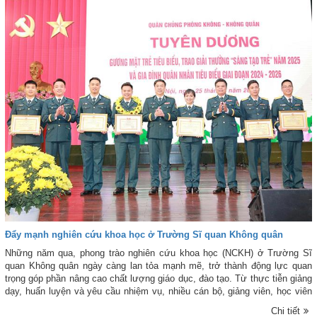
hoàn thành tốt mọi nhiệm vụ được giao.
Đẩy mạnh nghiên cứu khoa học ở Trường Sĩ quan Không quân
Những năm qua, phong trào nghiên cứu khoa học (NCKH) ở Trường Sĩ
quan Không quân ngày càng lan tỏa mạnh mẽ, trở thành động lực quan
trọng góp phần nâng cao chất lượng giáo dục, đào tạo. Từ thực tiễn giảng
dạy, huấn luyện và yêu cầu nhiệm vụ, nhiều cán bộ, giảng viên, học viên
đã chủ động nghiên cứu các đề tài, sáng kiến có tính ứng dụng cao, phục
Chi tiết
vụ trực tiếp nhiệm vụ đào tạo phi công quân sự trong tình hình mới.