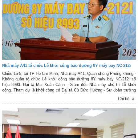
Nhà máy A41 tổ chức Lễ khởi công bảo dưỡng 8Y máy bay NC-212i
Chiều 15-5, tại TP Hồ Chí Minh, Nhà máy A41, Quân chủng Phòng không -
Không quân tổ chức Lễ khởi công bảo dưỡng 8Y máy bay NC-212i số
hiệu 8993. Đại tá Mai Xuân Cảnh - Giám đốc Nhà máy chủ trì Lễ khởi
công. Tham dự lễ khởi công có Đại tá Cù Đức Hường - Sư đoàn trưởng
Sư đoàn 370; Đại tá Nguyễn Đức Bắc - Chính ủy Nhà máy A41; Đại tá
Chi tiết
Ngô Đức Phương - Phó Lữ đoàn trưởng Lữ đoàn 918; đại diện các đơn vị
đối tác của Nhà máy.