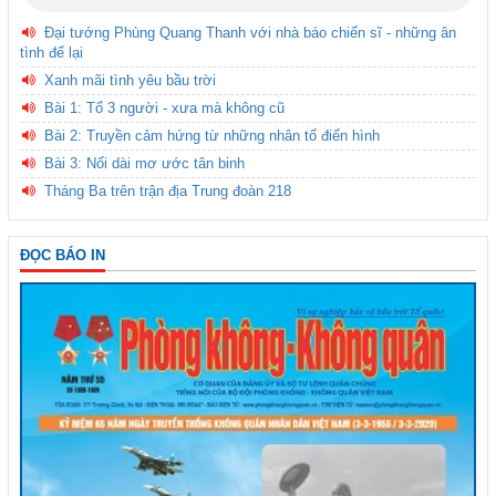
Đại tướng Phùng Quang Thanh với nhà báo chiến sĩ - những ân
tình để lại
Xanh mãi tình yêu bầu trời
Bài 1: Tổ 3 người - xưa mà không cũ
Bài 2: Truyền cảm hứng từ những nhân tố điển hình
Bài 3: Nối dài mơ ước tân binh
Tháng Ba trên trận địa Trung đoàn 218
ĐỌC BÁO IN