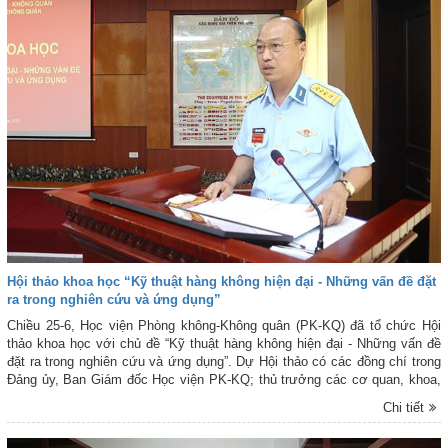
thuật và học tập công tác.
Hội thảo khoa học “Kỹ thuật hàng không hiện đại - Những vấn đề đặt
ra trong nghiên cứu và ứng dụng”
Chiều 25-6, Học viện Phòng không-Không quân (PK-KQ) đã tổ chức Hội
thảo khoa học với chủ đề “Kỹ thuật hàng không hiện đại - Những vấn đề
đặt ra trong nghiên cứu và ứng dụng”. Dự Hội thảo có các đồng chí trong
Đảng ủy, Ban Giám đốc Học viện PK-KQ; thủ trưởng các cơ quan, khoa,
đơn vị cùng đông đảo các nhà khoa học trong và ngoài Học viện. Đại tá,
Chi tiết
PGS, TS Vương Anh Trung - Phó Giám đốc Học viện, chủ trì Hội thảo.