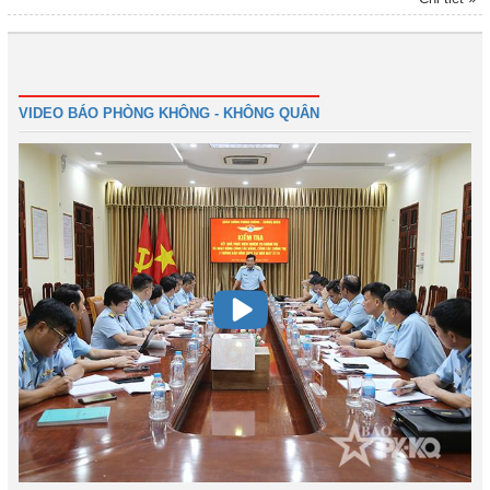
được giao quản lý, đảm nhiệm.
1
2
3
4
Tiếp
Cuối
VIDEO BÁO PHÒNG KHÔNG - KHÔNG QUÂN