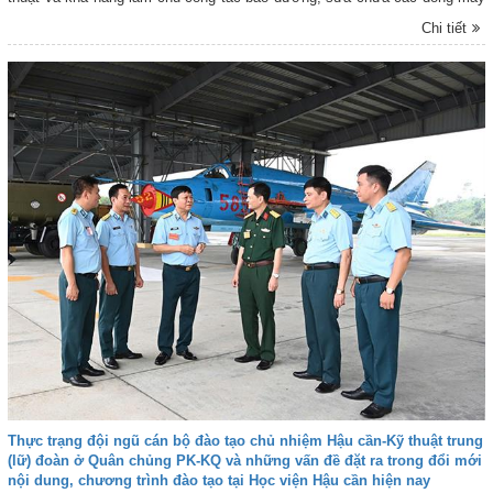
bay thế hệ mới của Nhà máy A41.
Chi tiết
Thực trạng đội ngũ cán bộ đào tạo chủ nhiệm Hậu cần-Kỹ thuật trung
(lữ) đoàn ở Quân chủng PK-KQ và những vấn đề đặt ra trong đổi mới
nội dung, chương trình đào tạo tại Học viện Hậu cần hiện nay