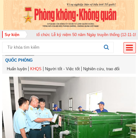
 920 tổ chức Lễ kỷ niệm 50 năm Ngày truyền thống (12-11-1975/12-11-2025)
Sự kiện
QUỐC PHÒNG
Huấn luyện
KHQS
Người tốt - Việc tốt
Nghiên cứu, trao đổi