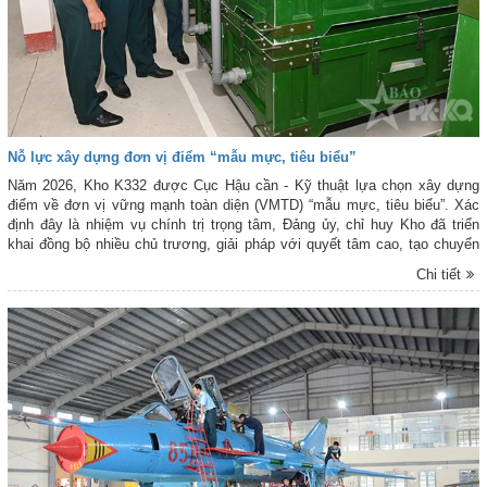
Nỗ lực xây dựng đơn vị điểm “mẫu mực, tiêu biểu”
Năm 2026, Kho K332 được Cục Hậu cần - Kỹ thuật lựa chọn xây dựng
điểm về đơn vị vững mạnh toàn diện (VMTD) “mẫu mực, tiêu biểu”. Xác
định đây là nhiệm vụ chính trị trọng tâm, Đảng ủy, chỉ huy Kho đã triển
khai đồng bộ nhiều chủ trương, giải pháp với quyết tâm cao, tạo chuyển
biến tích cực trên các mặt công tác và đạt nhiều kết quả nổi bật.
Chi tiết