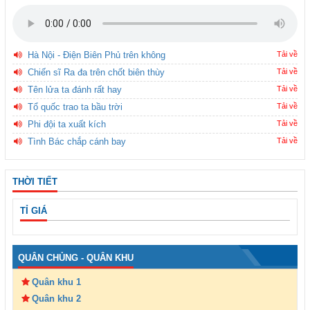
Hà Nội - Điện Biên Phủ trên không
Tải về
Chiến sĩ Ra đa trên chốt biên thùy
Tải về
Tên lửa ta đánh rất hay
Tải về
Tổ quốc trao ta bầu trời
Tải về
Phi đội ta xuất kích
Tải về
Tình Bác chắp cánh bay
Tải về
THỜI TIẾT
TỈ GIÁ
QUÂN CHỦNG - QUÂN KHU
Quân khu 1
Quân khu 2