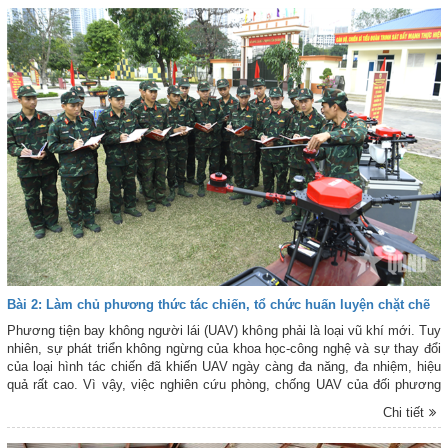
Bài 2: Làm chủ phương thức tác chiến, tổ chức huấn luyện chặt chẽ
Phương tiện bay không người lái (UAV) không phải là loại vũ khí mới. Tuy
nhiên, sự phát triển không ngừng của khoa học-công nghệ và sự thay đổi
của loại hình tác chiến đã khiến UAV ngày càng đa năng, đa nhiệm, hiệu
quả rất cao. Vì vậy, việc nghiên cứu phòng, chống UAV của đối phương
cũng như sử dụng UAV trong tác chiến là vấn đề quan trọng đặt ra hiện
Chi tiết
nay.