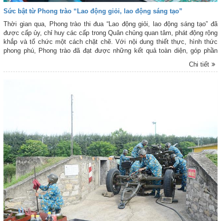
Sức bật từ Phong trào “Lao động giỏi, lao động sáng tạo”
Thời gian qua, Phong trào thi đua “Lao động giỏi, lao động sáng tạo” đã
được cấp ủy, chỉ huy các cấp trong Quân chủng quan tâm, phát động rộng
khắp và tổ chức một cách chặt chẽ. Với nội dung thiết thực, hình thức
phong phú, Phong trào đã đạt được những kết quả toàn diện, góp phần
quan trọng vào việc làm chủ vũ khí trang bị kỹ thuật (VKTBKT) mới, nâng
Chi tiết
cao chất lượng sửa chữa, sản xuất quốc phòng và bảo đảm an toàn lao
động.