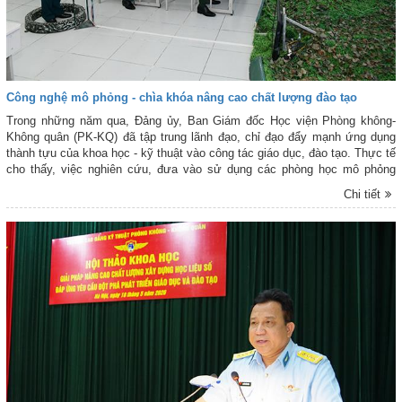
Công nghệ mô phỏng - chìa khóa nâng cao chất lượng đào tạo
Trong những năm qua, Đảng ủy, Ban Giám đốc Học viện Phòng không-
Không quân (PK-KQ) đã tập trung lãnh đạo, chỉ đạo đẩy mạnh ứng dụng
thành tựu của khoa học - kỹ thuật vào công tác giáo dục, đào tạo. Thực tế
cho thấy, việc nghiên cứu, đưa vào sử dụng các phòng học mô phỏng
hiện đại không chỉ giúp Học viện khắc phục tình trạng thiếu hụt khí tài
Chi tiết
mới; mà còn tạo bước đột phá trong việc rèn luyện bản lĩnh, kỹ năng chỉ
huy và sát với thực tiễn chiến đấu cho học viên.