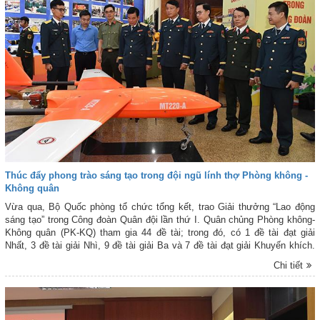
Thúc đẩy phong trào sáng tạo trong đội ngũ lính thợ Phòng không -
Không quân
Vừa qua, Bộ Quốc phòng tổ chức tổng kết, trao Giải thưởng “Lao động
sáng tạo” trong Công đoàn Quân đội lần thứ I. Quân chủng Phòng không-
Không quân (PK-KQ) tham gia 44 đề tài; trong đó, có 1 đề tài đạt giải
Nhất, 3 đề tài giải Nhì, 9 đề tài giải Ba và 7 đề tài đạt giải Khuyến khích.
Đây không chỉ là sự ghi nhận của thủ trưởng Bộ Quốc phòng đối với
Chi tiết
những tập thể, cá nhân có những công trình lao động sáng tạo tiêu biểu,
mà còn là dịp để tôn vinh, tạo động lực, tiếp tục khơi dậy cho những ước
mơ, hoài bão, đam mê sáng tạo của những người lính thợ Quân chủng
trong huấn luyện, sẵn sàng chiến đấu, lao động sản xuất, bảo đảm kỹ