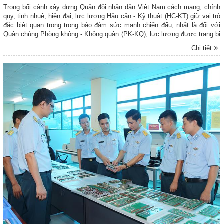
Trong bối cảnh xây dựng Quân đội nhân dân Việt Nam cách mạng, chính
quy, tinh nhuệ, hiện đại; lực lượng Hậu cần - Kỹ thuật (HC-KT) giữ vai trò
đặc biệt quan trọng trong bảo đảm sức mạnh chiến đấu, nhất là đối với
Quân chủng Phòng không - Không quân (PK-KQ), lực lượng được trang bị
vũ khí khí tài hiện đại, có tính kỹ thuật cao. Việc hợp nhất hai lĩnh vực
Chi tiết
Hậu cần và Kỹ thuật thành một hệ thống thống nhất đặt ra yêu cầu mới
đối với đội ngũ cán bộ chủ nhiệm HC-KT cấp trung (lữ) đoàn: phải có kiến
thức tổng hợp, năng lực tổ chức chỉ huy toàn diện, thích ứng nhanh với
nhiệm vụ. Do đó, đánh giá đúng thực trạng đội ngũ cán bộ và xác định các
vấn đề trong đổi mới nội dung, chương trình đào tạo tại Học viện Hậu cần
là yêu cầu cấp thiết.