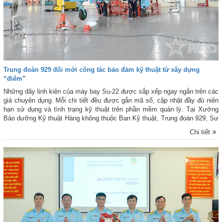
Trung đoàn 929 đổi mới công tác bảo đảm kỹ thuật từ xây dựng
“điểm”
Những dãy linh kiện của máy bay Su-22 được sắp xếp ngay ngắn trên các
giá chuyên dụng. Mỗi chi tiết đều được gắn mã số, cập nhật đầy đủ niên
hạn sử dụng và tình trạng kỹ thuật trên phần mềm quản lý. Tại Xưởng
Bảo dưỡng Kỹ thuật Hàng không thuộc Ban Kỹ thuật, Trung đoàn 929, Sư
đoàn 372, sự ngăn nắp ấy không chỉ thể hiện nền nếp chính quy mà còn
Chi tiết
phản ánh những chuyển biến rõ nét trong công tác bảo đảm kỹ thuật của
đơn vị. Đây là một trong những nội dung trọng tâm về xây dựng “điểm” mà
Sư đoàn 372 giao cho đơn vị thực hiện trong năm 2026.