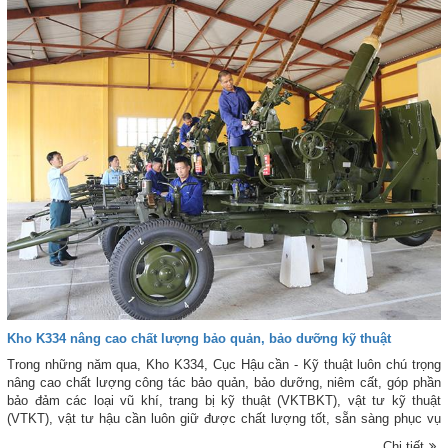
Kho K334 nâng cao chất lượng bảo quản, bảo dưỡng kỹ thuật
Trong những năm qua, Kho K334, Cục Hậu cần - Kỹ thuật luôn chú trọng
nâng cao chất lượng công tác bảo quản, bảo dưỡng, niêm cất, góp phần
bảo đảm các loại vũ khí, trang bị kỹ thuật (VKTBKT), vật tư kỹ thuật
(VTKT), vật tư hậu cần luôn giữ được chất lượng tốt, sẵn sàng phục vụ
nhiệm vụ huấn luyện và sẵn sàng chiến đấu của các đơn vị trên địa bàn
Chi tiết