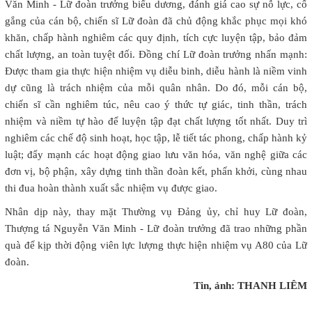
Văn Minh - Lữ đoàn trưởng biểu dương, đánh giá cao sự nỗ lực, cố
gắng của cán bộ, chiến sĩ Lữ đoàn đã chủ động khắc phục mọi khó
khăn, chấp hành nghiêm các quy định, tích cực luyện tập, bảo đảm
chất lượng, an toàn tuyệt đối. Đồng chí Lữ đoàn trưởng nhấn mạnh:
Được tham gia thực hiện nhiệm vụ diễu binh, diễu hành là niềm vinh
dự cũng là trách nhiệm của mỗi quân nhân. Do đó, mỗi cán bộ,
chiến sĩ cần nghiêm túc, nêu cao ý thức tự giác, tinh thần, trách
nhiệm và niềm tự hào để luyện tập đạt chất lượng tốt nhất. Duy trì
nghiêm các chế độ sinh hoạt, học tập, lễ tiết tác phong, chấp hành kỷ
luật; đẩy mạnh các hoạt động giao lưu văn hóa, văn nghệ giữa các
đơn vị, bộ phận, xây dựng tinh thần đoàn kết, phấn khởi, cùng nhau
thi đua hoàn thành xuất sắc nhiệm vụ được giao.
Nhân dịp này, thay mặt Thường vụ Đảng ủy, chỉ huy Lữ đoàn,
Thượng tá Nguyễn Văn Minh - Lữ đoàn trưởng đã trao những phần
quà để kịp thời động viên lực lượng thực hiện nhiệm vụ A80 của Lữ
đoàn.
Tin, ảnh: THANH LIÊM