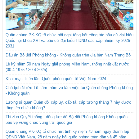
Quân chủng PK-KQ tổ chức hội nghị tổng kết công tác bầu cử đại biểu
Quốc hội khóa XVI và bầu cử đại biểu HĐND các cấp nhiệm kỳ 2026-
2031
Dấu ấn Bộ đội Phòng không - Không quân trên địa bàn Nam Trung Bộ
Lễ kỷ niệm 50 năm Ngày giải phóng Miền Nam, thống nhất đất nước
(30-4-1975 / 30-4-2025)
Khai mạc Triển lãm Quốc phòng quốc tế Việt Nam 2024
Chủ tịch Nước Tô Lâm thăm và làm việc tại Quân chủng Phòng không
- Không quân
Lương sĩ quan Quân đội cấp úy, cấp tá, cấp tướng tháng 7 này được
tăng lên nhiều không?
Thi đua Quyết thắng - động lực để Bộ đội Phòng không-Không quân
bảo vệ vững chắc vùng trời quốc gia
Quân chủng PK-KQ tổ chức mít tinh kỷ niệm 73 năm ngày thành lập
QĐND Việt Nam, 28 năm ngày hội quốc phòng toàn dân và 45 năm