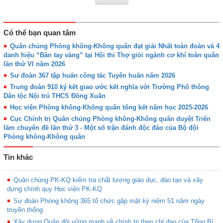
Có thể bạn quan tâm
Quân chủng Phòng không-Không quân đạt giải Nhất toàn đoàn và 4
danh hiệu “Bàn tay vàng” tại Hội thi Thợ giỏi ngành cơ khí toàn quân
lần thứ VI năm 2026
Sư đoàn 367 tập huấn công tác Tuyên huấn năm 2026
Trung đoàn 910 ký kết giao ước kết nghĩa với Trường Phổ thông
Dân tộc Nội trú THCS Đồng Xuân
Học viện Phòng không-Không quân tổng kết năm học 2025-2026
Cục Chính trị Quân chủng Phòng không-Không quân duyệt Triển
lãm chuyên đề lần thứ 3 - Một số trận đánh độc đáo của Bộ đội
Phòng không-Không quân
Tin khác
Quân chủng PK-KQ kiểm tra chất lượng giáo dục, đào tạo và xây
dựng chính quy Học viện PK-KQ
Sư đoàn Phòng không 365 tổ chức gặp mặt kỷ niệm 51 năm ngày
truyền thống
Xây dựng Quân đội vững mạnh về chính trị theo chỉ đạo của Tổng Bí