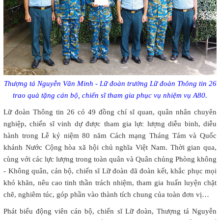
Thượng tá Nguyễn Văn Minh - Lữ đoàn trưởng Lữ đoàn Thông tin 26
trao quà tặng cán bộ, chiến sĩ tham gia phục vụ nhiệm vụ A80.
Lữ đoàn Thông tin 26 có 49 đồng chí sĩ quan, quân nhân chuyên
nghiệp, chiến sĩ vinh dự được tham gia lực lượng diễu binh, diễu
hành trong Lễ kỷ niệm 80 năm Cách mạng Tháng Tám và Quốc
khánh Nước Cộng hòa xã hội chủ nghĩa Việt Nam. Thời gian qua,
cùng với các lực lượng trong toàn quân và Quân chủng Phòng không
- Không quân, cán bộ, chiến sĩ Lữ đoàn đã đoàn kết, khắc phục mọi
khó khăn, nêu cao tinh thần trách nhiệm, tham gia huấn luyện chặt
chẽ, nghiêm túc, góp phần vào thành tích chung của toàn đơn vị…
Phát biểu động viên cán bộ, chiến sĩ Lữ đoàn, Thượng tá Nguyễn