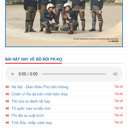
BÀI HÁT HAY VỀ BỘ ĐỘI PK-KQ
Hà Nội - Điện Biên Phủ trên không
Tải về
Chiến sĩ Ra đa trên chốt biên thùy
Tải về
Tên lửa ta đánh rất hay
Tải về
Tổ quốc trao ta bầu trời
Tải về
Phi đội ta xuất kích
Tải về
Tình Bác chắp cánh bay
Tải về