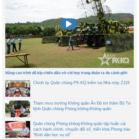
Nâng cao trình độ kíp chiến đấu sở chỉ huy trung đoàn ra đa cảnh giới
Chính ủy Quân chủng PK-KQ kiểm tra Nhà máy Z119
Tham mưu trưởng Không quân Ấn Độ tới thăm Bộ Tư
lệnh Quân chủng Phòng không-Không quân
Quân chủng Phòng không-Không quân tập huấn cải
cách hành chính, chuyển đổi số, triển khai Phong trào
“Bình dân học vụ số”