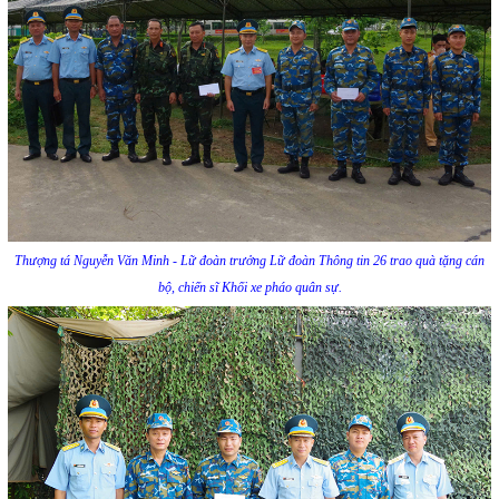
Thượng tá Nguyễn Văn Minh - Lữ đoàn trưởng Lữ đoàn Thông tin 26 trao quà tặng cán
bộ, chiến sĩ Khối xe pháo quân sự.