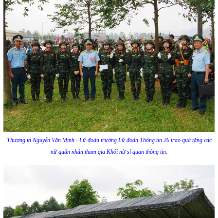
Thượng tá Nguyễn Văn Minh - Lữ đoàn trưởng Lữ đoàn Thông tin 26 trao quà tặng các
nữ quân nhân tham gia Khối nữ sĩ quan thông tin.