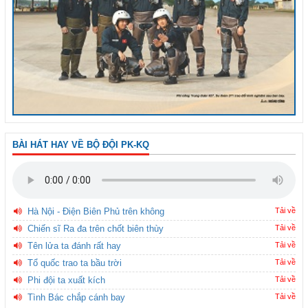
BÀI HÁT HAY VỀ BỘ ĐỘI PK-KQ
Hà Nội - Điện Biên Phủ trên không
Tải về
Chiến sĩ Ra đa trên chốt biên thùy
Tải về
Tên lửa ta đánh rất hay
Tải về
Tổ quốc trao ta bầu trời
Tải về
Phi đội ta xuất kích
Tải về
Tình Bác chắp cánh bay
Tải về