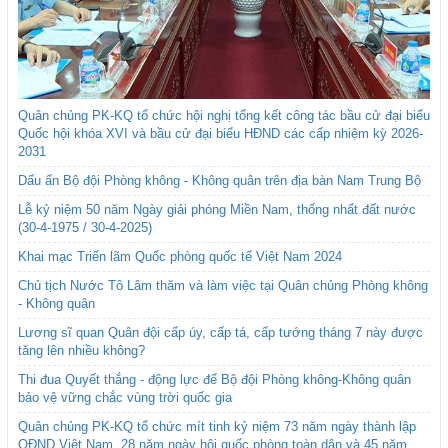
Quân chủng PK-KQ tổ chức hội nghị tổng kết công tác bầu cử đại biểu
Quốc hội khóa XVI và bầu cử đại biểu HĐND các cấp nhiệm kỳ 2026-
2031
Dấu ấn Bộ đội Phòng không - Không quân trên địa bàn Nam Trung Bộ
Lễ kỷ niệm 50 năm Ngày giải phóng Miền Nam, thống nhất đất nước
(30-4-1975 / 30-4-2025)
Khai mạc Triển lãm Quốc phòng quốc tế Việt Nam 2024
Chủ tịch Nước Tô Lâm thăm và làm việc tại Quân chủng Phòng không
- Không quân
Lương sĩ quan Quân đội cấp úy, cấp tá, cấp tướng tháng 7 này được
tăng lên nhiều không?
Thi đua Quyết thắng - động lực để Bộ đội Phòng không-Không quân
bảo vệ vững chắc vùng trời quốc gia
Quân chủng PK-KQ tổ chức mít tinh kỷ niệm 73 năm ngày thành lập
QĐND Việt Nam, 28 năm ngày hội quốc phòng toàn dân và 45 năm