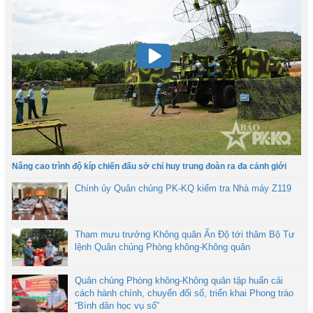
Nâng cao trình độ kíp chiến đấu sở chỉ huy trung đoàn ra đa cảnh giới
Chính ủy Quân chủng PK-KQ kiểm tra Nhà máy Z119
Tham mưu trưởng Không quân Ấn Độ tới thăm Bộ Tư
lệnh Quân chủng Phòng không-Không quân
Quân chủng Phòng không-Không quân tập huấn cải
cách hành chính, chuyển đổi số, triển khai Phong trào
“Bình dân học vụ số”