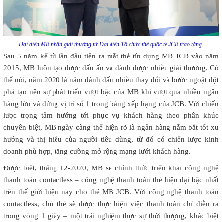
Đại diện MB nhận giải thưởng từ Đại diện Tổ chức thẻ quốc tế JCB trao tặng.
Sau 5 năm kể từ lần đầu tiên ra mắt thẻ tín dụng MB JCB vào năm
2015, MB luôn tạo được dấu ấn và dành được nhiều giải thưởng. Có
thể nói, năm 2020 là năm đánh dấu nhiều thay đổi và bước ngoặt đột
phá tạo nên sự phát triển vượt bậc của MB khi vượt qua nhiều ngân
hàng lớn và đứng vị trí số 1 trong bảng xếp hạng của JCB. Với chiến
lược trọng tâm hướng tới phục vụ khách hàng theo phân khúc
chuyên biệt, MB ngày càng thể hiện rõ là ngân hàng nắm bắt tốt xu
hướng và thị hiếu của người tiêu dùng, từ đó có chiến lược kinh
doanh phù hợp, tăng cường mở rộng mạng lưới khách hàng.
Được biết, tháng 12-2020, MB sẽ chính thức triển khai công nghệ
thanh toán contactless – công nghệ thanh toán thẻ hiện đại bậc nhất
trên thế giới hiện nay cho thẻ MB JCB. Với công nghệ thanh toán
contactless, chủ thẻ sẽ được thực hiện việc thanh toán chỉ diễn ra
trong vòng 1 giây – một trải nghiệm thực sự thời thượng, khác biệt