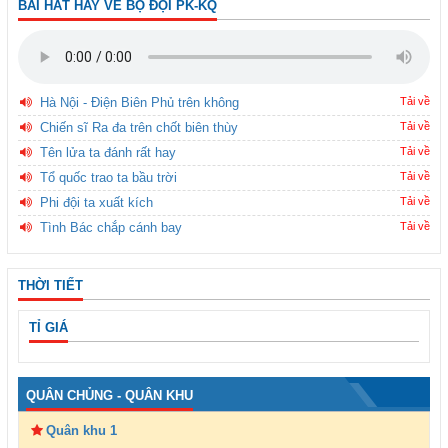
BÀI HÁT HAY VỀ BỘ ĐỘI PK-KQ
Hà Nội - Điện Biên Phủ trên không
Tải về
Chiến sĩ Ra đa trên chốt biên thùy
Tải về
Tên lửa ta đánh rất hay
Tải về
Tổ quốc trao ta bầu trời
Tải về
Phi đội ta xuất kích
Tải về
Tình Bác chắp cánh bay
Tải về
THỜI TIẾT
TỈ GIÁ
QUÂN CHỦNG - QUÂN KHU
Quân khu 1