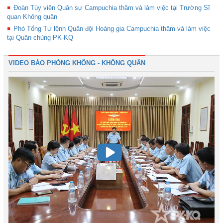
Đoàn Tùy viên Quân sự Campuchia thăm và làm việc tại Trường Sĩ
quan Không quân
Phó Tổng Tư lệnh Quân đội Hoàng gia Campuchia thăm và làm việc
tại Quân chủng PK-KQ
VIDEO BÁO PHÒNG KHÔNG - KHÔNG QUÂN