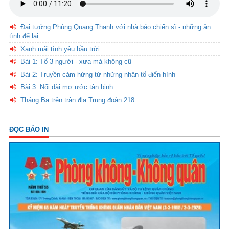
Đại tướng Phùng Quang Thanh với nhà báo chiến sĩ - những ân
tình để lại
Xanh mãi tình yêu bầu trời
Bài 1: Tổ 3 người - xưa mà không cũ
Bài 2: Truyền cảm hứng từ những nhân tố điển hình
Bài 3: Nối dài mơ ước tân binh
Tháng Ba trên trận địa Trung đoàn 218
ĐỌC BÁO IN