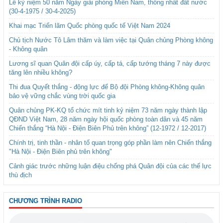
Lễ kỷ niệm 50 năm Ngày giải phóng Miền Nam, thống nhất đất nước
(30-4-1975 / 30-4-2025)
Khai mạc Triển lãm Quốc phòng quốc tế Việt Nam 2024
Chủ tịch Nước Tô Lâm thăm và làm việc tại Quân chủng Phòng không
- Không quân
Lương sĩ quan Quân đội cấp úy, cấp tá, cấp tướng tháng 7 này được
tăng lên nhiều không?
Thi đua Quyết thắng - động lực để Bộ đội Phòng không-Không quân
bảo vệ vững chắc vùng trời quốc gia
Quân chủng PK-KQ tổ chức mít tinh kỷ niệm 73 năm ngày thành lập
QĐND Việt Nam, 28 năm ngày hội quốc phòng toàn dân và 45 năm
Chiến thắng “Hà Nội - Điện Biên Phủ trên không” (12-1972 / 12-2017)
Chính trị, tinh thần - nhân tố quan trọng góp phần làm nên Chiến thắng
"Hà Nội - Điện Biên phủ trên không"
Cảnh giác trước những luận điệu chống phá Quân đội của các thế lực
thù địch
CHƯƠNG TRÌNH RADIO