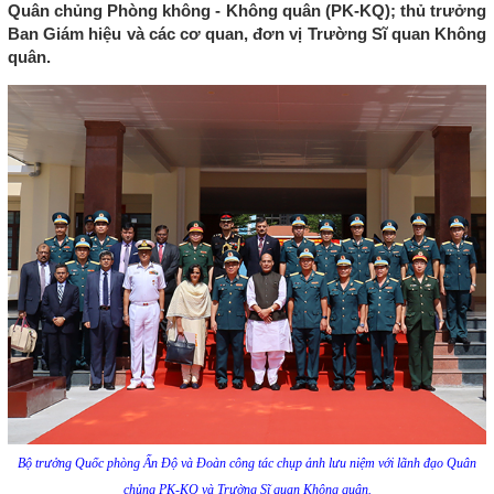
Quân chủng Phòng không - Không quân (PK-KQ); thủ trưởng
Ban Giám hiệu và các cơ quan, đơn vị Trường Sĩ quan Không
quân.
Bộ trưởng Quốc phòng Ấn Độ và Đoàn công tác chụp ảnh lưu niệm với lãnh đạo Quân
chủng PK-KQ và Trường Sĩ quan Không quân.