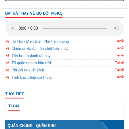
BÀI HÁT HAY VỀ BỘ ĐỘI PK-KQ
Hà Nội - Điện Biên Phủ trên không
Tải về
Chiến sĩ Ra đa trên chốt biên thùy
Tải về
Tên lửa ta đánh rất hay
Tải về
Tổ quốc trao ta bầu trời
Tải về
Phi đội ta xuất kích
Tải về
Tình Bác chắp cánh bay
Tải về
THỜI TIẾT
TỈ GIÁ
QUÂN CHỦNG - QUÂN KHU