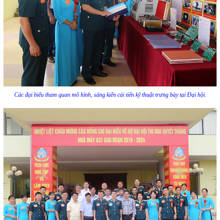
Các đại biểu tham quan mô hình, sáng kiến cải tiến kỹ thuật trưng bày tại Đại hội.