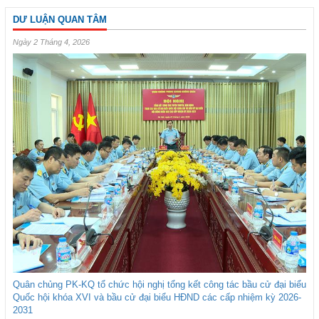
DƯ LUẬN QUAN TÂM
Ngày 2 Tháng 4, 2026
Quân chủng PK-KQ tổ chức hội nghị tổng kết công tác bầu cử đại biểu
Quốc hội khóa XVI và bầu cử đại biểu HĐND các cấp nhiệm kỳ 2026-
2031