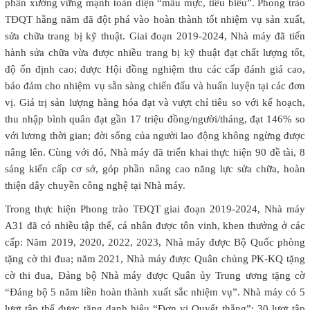
phân xưởng vững mạnh toàn diện “mẫu mực, tiêu biểu”. Phong trào
TĐQT hằng năm đã đột phá vào hoàn thành tốt nhiệm vụ sản xuất,
sửa chữa trang bị kỹ thuật. Giai đoạn 2019-2024, Nhà máy đã tiến
hành sửa chữa vừa được nhiều trang bị kỹ thuật đạt chất lượng tốt,
độ ổn định cao; được Hội đồng nghiệm thu các cấp đánh giá cao,
bảo đảm cho nhiệm vụ sẵn sàng chiến đấu và huấn luyện tại các đơn
vị. Giá trị sản lượng hàng hóa đạt và vượt chỉ tiêu so với kế hoạch,
thu nhập bình quân đạt gần 17 triệu đồng/người/tháng, đạt 146% so
với lương thời gian; đời sống của người lao động không ngừng được
nâng lên. Cùng với đó, Nhà máy đã triển khai thực hiện 90 đề tài, 8
sáng kiến cấp cơ sở, góp phần nâng cao năng lực sửa chữa, hoàn
thiện dây chuyền công nghệ tại Nhà máy.
Trong thực hiện Phong trào TĐQT giai đoạn 2019-2024, Nhà máy
A31 đã có nhiều tập thể, cá nhân được tôn vinh, khen thưởng ở các
cấp: Năm 2019, 2020, 2022, 2023, Nhà máy được Bộ Quốc phòng
tặng cờ thi đua; năm 2021, Nhà máy được Quân chủng PK-KQ tặng
cờ thi đua, Đảng bộ Nhà máy được Quân ủy Trung ương tặng cờ
“Đảng bộ 5 năm liền hoàn thành xuất sắc nhiệm vụ”. Nhà máy có 5
lượt tập thể được tặng danh hiệu “Đơn vị Quyết thắng”; 30 lượt tập