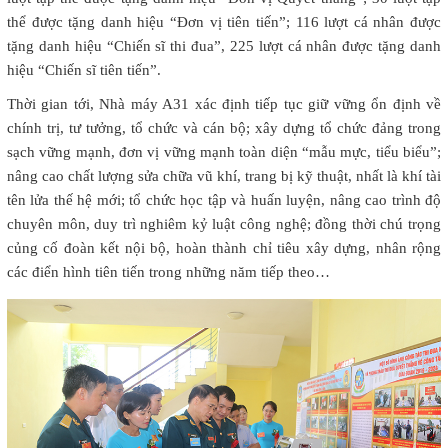
thể được tặng danh hiệu “Đơn vị tiên tiến”; 116 lượt cá nhân được
tặng danh hiệu “Chiến sĩ thi đua”, 225 lượt cá nhân được tặng danh
hiệu “Chiến sĩ tiên tiến”.
Thời gian tới, Nhà máy A31 xác định tiếp tục giữ vững ổn định về
chính trị, tư tưởng, tổ chức và cán bộ; xây dựng tổ chức đảng trong
sạch vững mạnh, đơn vị vững mạnh toàn diện “mẫu mực, tiểu biểu”;
nâng cao chất lượng sửa chữa vũ khí, trang bị kỹ thuật, nhất là khí tài
tên lửa thế hệ mới; tổ chức học tập và huấn luyện, nâng cao trình độ
chuyên môn, duy trì nghiêm kỷ luật công nghệ; đồng thời chú trọng
củng cố đoàn kết nội bộ, hoàn thành chỉ tiêu xây dựng, nhân rộng
các điển hình tiên tiến trong những năm tiếp theo…