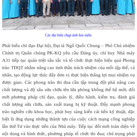
Các đại biểu chụp ảnh lưu niệm.
Phát biểu chỉ đạo Đại hội, Đại tá Ngô Quốc Chung – Phó Chủ nhiệm
Chính trị Quân chủng PK-KQ yêu cầu Đảng ủy, chỉ huy Nhà máy
A31 tiếp tục quán triệt sâu sắc và tổ chức thực hiện hiệu quả Phong
trào TĐQT nhằm nâng cao tinh thần trách nhiệm của mỗi tập thể, cá
nhân, tạo động lực thúc đẩy đơn vị thực hiện thắng lợi mọi nhiệm vụ
được giao. Các phong trào thi đua cần tập trung đột phá nâng cao
chất lượng và độ sâu sửa chữa tên lửa phòng không thế hệ mới; đổi
mới phương pháp chỉ đạo, quản lý, điều hành, kiểm tra, đánh giá
chất lượng sửa chữa, sản xuất trang bị kỹ thuật. Đẩy mạnh phong
trào nghiên cứu khoa học, phát huy sáng kiến cải tiến kỹ thuật, đặc
biệt là ứng dụng những thành tựu của cuộc cách mạng công nghiệp
lần thứ Tư vào thực tiễn của Nhà máy. Tiếp tục đổi mới toàn diện về
nội dung và hình thức, phương pháp tổ chức thi đua; chú trọng phát