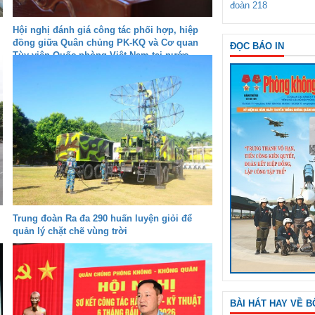
đoàn 218
Hội nghị đánh giá công tác phối hợp, hiệp
đồng giữa Quân chủng PK-KQ và Cơ quan
ĐỌC BÁO IN
Tùy viên Quốc phòng Việt Nam tại nước
ngoài
Trung đoàn Ra đa 290 huấn luyện giỏi để
quản lý chặt chẽ vùng trời
BÀI HÁT HAY VỀ B