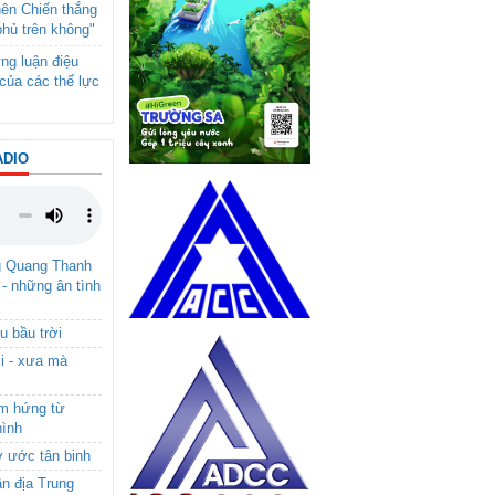
nên Chiến thắng
phủ trên không"
ng luận điệu
của các thế lực
ADIO
g Quang Thanh
 - những ân tình
u bầu trời
i - xưa mà
ảm hứng từ
hình
ơ ước tân binh
ận địa Trung