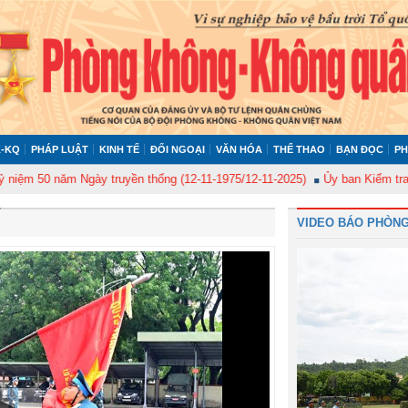
-KQ
PHÁP LUẬT
KINH TẾ
ĐỐI NGOẠI
VĂN HÓA
THỂ THAO
BẠN ĐỌC
PH
 năm Ngày truyền thống (12-11-1975/12-11-2025)
Ủy ban Kiểm tra Quân ủy
VIDEO BÁO PHÒNG