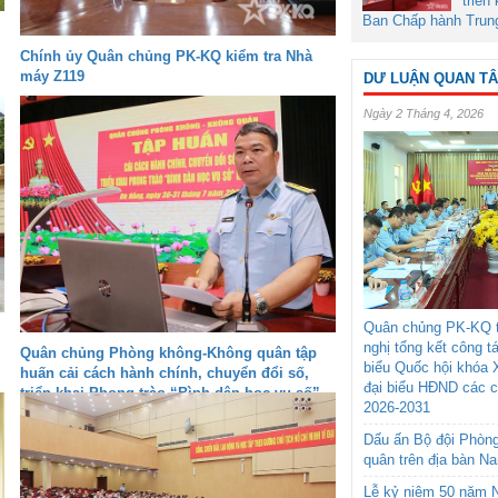
triển
Ban Chấp hành Trun
Chính ủy Quân chủng PK-KQ kiểm tra Nhà
máy Z119
DƯ LUẬN QUAN T
Ngày 2 Tháng 4, 2026
Quân chủng PK-KQ t
nghị tổng kết công t
Quân chủng Phòng không-Không quân tập
biểu Quốc hội khóa 
huấn cải cách hành chính, chuyển đổi số,
đại biểu HĐND các 
triển khai Phong trào “Bình dân học vụ số”
2026-2031
Dấu ấn Bộ đội Phòn
quân trên địa bàn N
Lễ kỷ niệm 50 năm N