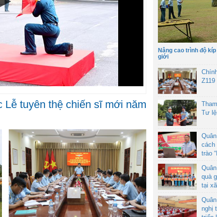
Nâng cao trình độ kíp
giới
Chín
Z119
c Lễ tuyên thệ chiến sĩ mới năm
Tham
Tư l
Quân
cách 
trào 
Quân
quà g
tại x
Quân
nghị 