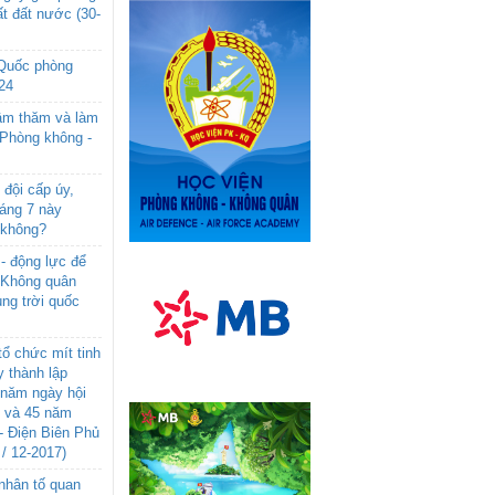
t đất nước (30-
 Quốc phòng
24
âm thăm và làm
 Phòng không -
đội cấp úy,
háng 7 này
 không?
- động lực để
-Không quân
ng trời quốc
ổ chức mít tinh
 thành lập
năm ngày hội
n và 45 năm
- Điện Biên Phủ
 / 12-2017)
- nhân tố quan