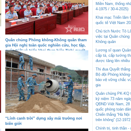
Miền Nam, thống nhấ
4-1975 / 30-4-2025)
Khai mạc Triển lãm
quốc tế Việt Nam 20
Chủ tịch Nước Tô L
việc tại Quân chủng
h
Quân chủng Phòng không-Không quân tham
Không quân
gia Hội nghị toàn quốc nghiên cứu, học tập,
Lương sĩ quan Quân 
quán triệt và triển khai thực hiện Nghị quyết
cấp tá, cấp tướng t
Hội nghị lần thứ ba Ban Chấp hành Trung
được tăng lên nhiều
ương Đảng khóa XIV
Thi đua Quyết thắng 
Bộ đội Phòng không
bảo vệ vững chắc vù
gia
Quân chủng PK-KQ t
kỷ niệm 73 năm ngày
QĐND Việt Nam, 28 
quốc phòng toàn dâ
Chiến thắng “Hà Nội 
“Lính canh trời” dựng xây mái trường nơi
trên không” (12-1972
biên giới
Chính trị, tinh thần 