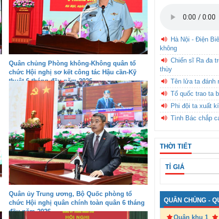
Hà Nội - Điện Bi
không
Chiến sĩ Ra đa t
Quân chủng Phòng không-Không quân tổ
thùy
chức Hội nghị sơ kết công tác Hậu cần-Kỹ
thuật 6 tháng đầu năm 2026
Tên lửa ta đánh 
Tổ quốc trao ta b
Phi đội ta xuất k
Tình Bác chắp c
THỜI TIẾT
TỈ GIÁ
Quân ủy Trung ương, Bộ Quốc phòng tổ
QUÂN CHỦNG - Q
chức Hội nghị quân chính toàn quân 6 tháng
đầu năm 2026
Quân khu 1