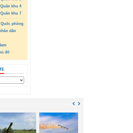
Quân khu 4
Quân khu 7
 Quốc phòng
nhân dân
 Nam
hủ đô
TE