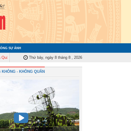
ÓNG SỰ ẢNH
 Trung ương tập huấn nghiệp vụ công tác kiểm tra, giám sát năm 2025
Thứ bảy, ngày 8 tháng 8 , 2026
Quâ
 KHÔNG - KHÔNG QUÂN