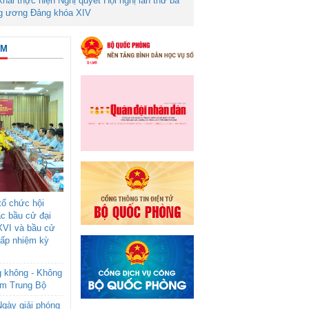
 khai thực hiện Nghị quyết Hội nghị lần thứ ba
g ương Đảng khóa XIV
ÂM
ổ chức hội
ác bầu cử đại
XVI và bầu cử
cấp nhiệm kỳ
g không - Không
am Trung Bộ
gày giải phóng