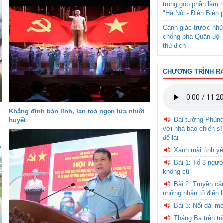
trọng góp phần làm 
"Hà Nội - Điện Biên 
Cảnh giác trước nhữ
chống phá Quân đội 
thù địch
CHƯƠNG TRÌNH R
Khẳng định bản lĩnh, lan toả ngọn lửa nhiệt
Đại tướng Phùn
huyết
với nhà báo chiến sĩ
để lại
Xanh mãi tình yê
Bài 1: Tổ 3 ngườ
không cũ
Bài 2: Truyền c
những nhân tố điển 
Bài 3: Nối dài m
Tháng Ba trên tr