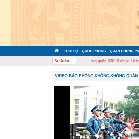
THỜI SỰ
QUỐC PHÒNG
QUÂN CHỦNG PK
 huấn cán bộ năm 2026
Trung đoàn Không quân 920 tổ chức Lễ kỷ niệm 50
Sự kiện
VIDEO BÁO PHÒNG KHÔNG-KHÔNG QUÂN