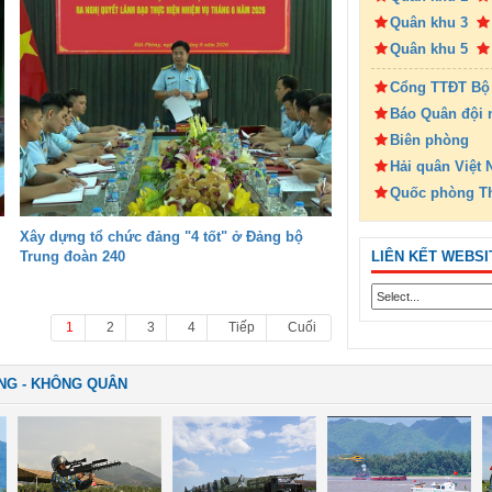
Quân khu 3
Quân khu 5
Cổng TTĐT Bộ
Báo Quân đội 
Biên phòng
Hải quân Việt
Quốc phòng T
Xây dựng tổ chức đảng "4 tốt" ở Đảng bộ
LIÊN KẾT WEBSI
Trung đoàn 240
1
2
3
4
Tiếp
Cuối
NG - KHÔNG QUÂN