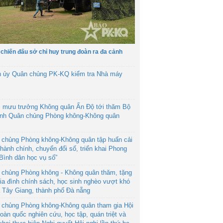
 chiến đấu sở chỉ huy trung đoàn ra đa cảnh
h ủy Quân chủng PK-KQ kiểm tra Nhà máy
 mưu trưởng Không quân Ấn Độ tới thăm Bộ
ệnh Quân chủng Phòng không-Không quân
 chủng Phòng không-Không quân tập huấn cải
hành chính, chuyển đổi số, triển khai Phong
“Bình dân học vụ số”
 chủng Phòng không - Không quân thăm, tặng
ia đình chính sách, học sinh nghèo vượt khó
ã Tây Giang, thành phố Đà nẵng
 chủng Phòng không-Không quân tham gia Hội
toàn quốc nghiên cứu, học tập, quán triệt và