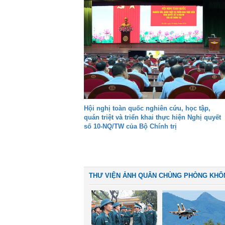
Hội nghị toàn quốc nghiên cứu, học tập,
quán triệt và triển khai thực hiện Nghị quyết
số 10-NQ/TW của Bộ Chính trị
THƯ VIỆN ẢNH QUÂN CHỦNG PHÒNG KHÔ