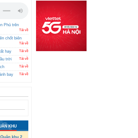
ên Phủ trên
Tải về
rên chốt biên
Tải về
rất hay
Tải về
ầu trời
Tải về
ích
Tải về
ánh bay
Tải về
UÂN KHU
Quân khu 2