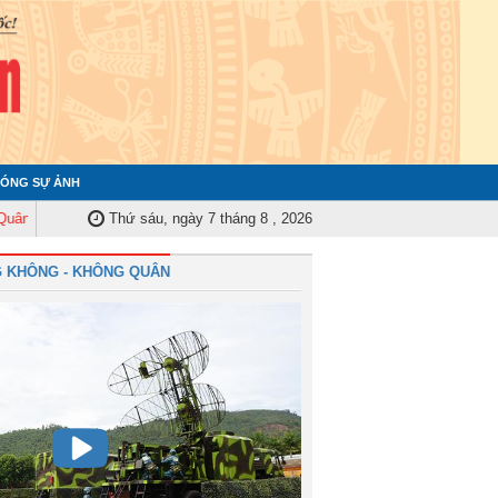
ÓNG SỰ ẢNH
rung ương tập huấn nghiệp vụ công tác kiểm tra, giám sát năm 2025
Thứ sáu, ngày 7 tháng 8 , 2026
Quân
 KHÔNG - KHÔNG QUÂN