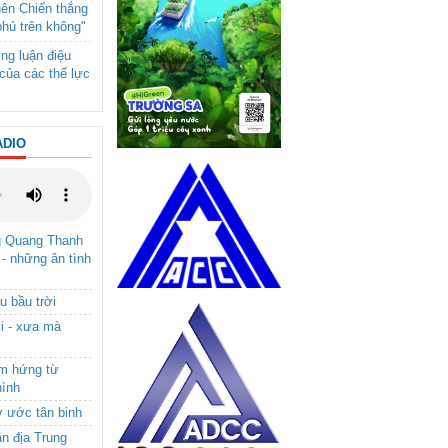
nên Chiến thắng
phủ trên không"
ng luận điệu
của các thế lực
ADIO
g Quang Thanh
 - những ân tình
u bầu trời
i - xưa mà
ảm hứng từ
hình
ơ ước tân binh
ận địa Trung