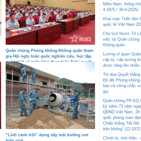
Miền Nam, thống nhấ
4-1975 / 30-4-2025)
Khai mạc Triển lãm
quốc tế Việt Nam 20
Chủ tịch Nước Tô L
việc tại Quân chủng
Không quân
h
Quân chủng Phòng không-Không quân tham
Lương sĩ quan Quân 
gia Hội nghị toàn quốc nghiên cứu, học tập,
cấp tá, cấp tướng t
quán triệt và triển khai thực hiện Nghị quyết
được tăng lên nhiều
Hội nghị lần thứ ba Ban Chấp hành Trung
ương Đảng khóa XIV
Thi đua Quyết thắng 
Bộ đội Phòng không
bảo vệ vững chắc vù
gia
Quân chủng PK-KQ t
kỷ niệm 73 năm ngày
QĐND Việt Nam, 28 
quốc phòng toàn dâ
Chiến thắng “Hà Nội 
trên không” (12-1972
“Lính canh trời” dựng xây mái trường nơi
Chính trị, tinh thần 
biên giới