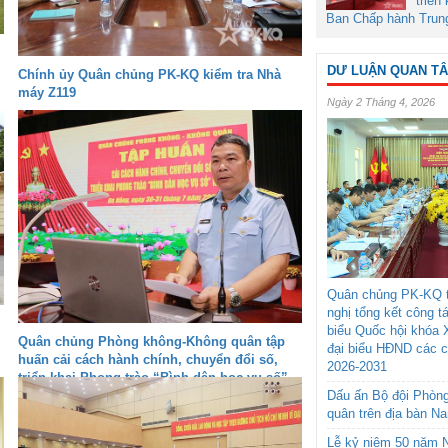
triển
Ban Chấp hành Trun
DƯ LUẬN QUAN T
Chính ủy Quân chủng PK-KQ kiểm tra Nhà
máy Z119
Ngày 2 Tháng 4, 2026
Quân chủng PK-KQ t
nghị tổng kết công t
biểu Quốc hội khóa 
Quân chủng Phòng không-Không quân tập
đại biểu HĐND các 
huấn cải cách hành chính, chuyển đổi số,
2026-2031
triển khai Phong trào “Bình dân học vụ số”
Dấu ấn Bộ đội Phòn
quân trên địa bàn N
Lễ kỷ niệm 50 năm N