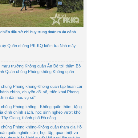
 chiến đấu sở chỉ huy trung đoàn ra đa cảnh
h ủy Quân chủng PK-KQ kiểm tra Nhà máy
 mưu trưởng Không quân Ấn Độ tới thăm Bộ
ệnh Quân chủng Phòng không-Không quân
 chủng Phòng không-Không quân tập huấn cải
hành chính, chuyển đổi số, triển khai Phong
“Bình dân học vụ số”
 chủng Phòng không - Không quân thăm, tặng
ia đình chính sách, học sinh nghèo vượt khó
ã Tây Giang, thành phố Đà nẵng
 chủng Phòng không-Không quân tham gia Hội
toàn quốc nghiên cứu, học tập, quán triệt và