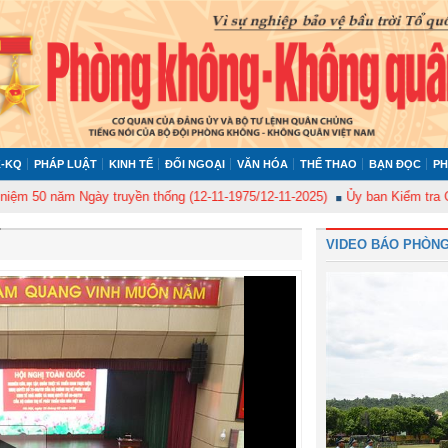
-KQ
PHÁP LUẬT
KINH TẾ
ĐỐI NGOẠI
VĂN HÓA
THỂ THAO
BẠN ĐỌC
PH
ăm Ngày truyền thống (12-11-1975/12-11-2025)
Ủy ban Kiểm tra Quân ủy T
VIDEO BÁO PHÒNG