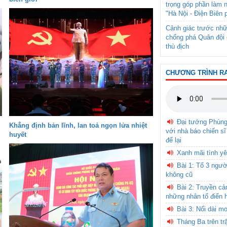
trọng góp phần làm 
"Hà Nội - Điện Biên 
Cảnh giác trước nhữ
chống phá Quân đội 
thù địch
CHƯƠNG TRÌNH R
Đại tướng Phùn
Khẳng định bản lĩnh, lan toả ngọn lửa nhiệt
với nhà báo chiến sĩ
huyết
để lại
Xanh mãi tình yê
Bài 1: Tổ 3 ngườ
không cũ
Bài 2: Truyền c
những nhân tố điển 
Bài 3: Nối dài m
Tháng Ba trên tr