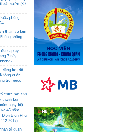
t đất nước (30-
 Quốc phòng
24
âm thăm và làm
 Phòng không -
đội cấp úy,
háng 7 này
 không?
- động lực để
-Không quân
ng trời quốc
ổ chức mít tinh
 thành lập
năm ngày hội
n và 45 năm
- Điện Biên Phủ
 / 12-2017)
- nhân tố quan