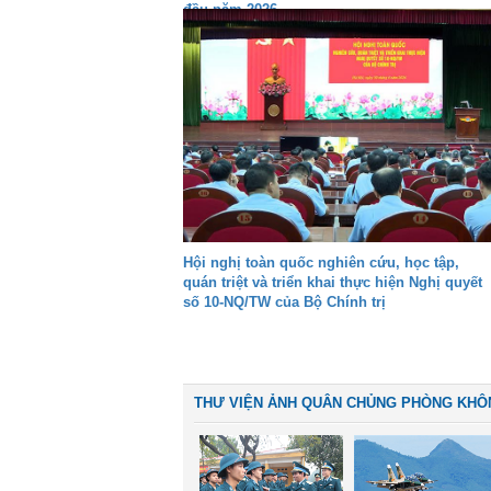
đầu năm 2026
Hội nghị toàn quốc nghiên cứu, học tập,
quán triệt và triển khai thực hiện Nghị quyết
số 10-NQ/TW của Bộ Chính trị
THƯ VIỆN ẢNH QUÂN CHỦNG PHÒNG KHÔ