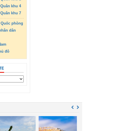
Quân khu 4
Quân khu 7
 Quốc phòng
nhân dân
 Nam
hủ đô
TE