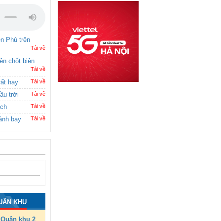
ên Phủ trên
Tải về
rên chốt biên
Tải về
rất hay
Tải về
ầu trời
Tải về
ích
Tải về
ánh bay
Tải về
UÂN KHU
Quân khu 2