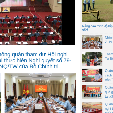
Nâng cao trình độ kíp
giới
Chín
Z119
ông quân tham dự Hội nghị
Tham
Tư l
hai thực hiện Nghị quyết số 79-
NQ/TW của Bộ Chính trị
Quân
cách 
trào 
Quân
quà g
tại x
Quân
nghị 