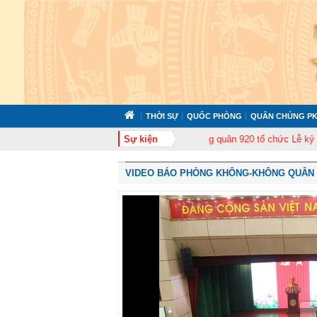
THỜI SỰ
QUỐC PHÒNG
QUÂN CHỦNG PK
uấn cán bộ năm 2026
Trung đoàn Không quân 920 tổ chức Lễ kỷ niệm 50 n
Sự kiện
VIDEO BÁO PHÒNG KHÔNG-KHÔNG QUÂN