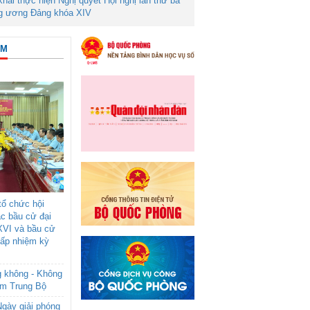
 khai thực hiện Nghị quyết Hội nghị lần thứ ba
g ương Đảng khóa XIV
ÂM
ổ chức hội
ác bầu cử đại
XVI và bầu cử
cấp nhiệm kỳ
g không - Không
am Trung Bộ
gày giải phóng