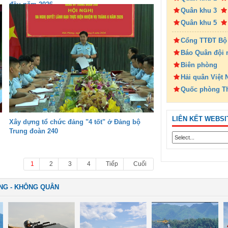
đầu năm 2026
Quân khu 3
Quân khu 5
Cổng TTĐT Bộ
Báo Quân đội 
Biên phòng
Hải quân Việt
Quốc phòng T
LIÊN KẾT WEBSI
Xây dựng tổ chức đảng "4 tốt" ở Đảng bộ
Trung đoàn 240
1
2
3
4
Tiếp
Cuối
NG - KHÔNG QUÂN