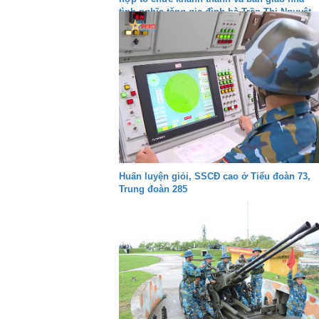
tình nghĩa tặng gia đình bà Trần Thị Nguyệt
Huấn luyện giỏi, SSCĐ cao ở Tiểu đoàn 73,
Trung đoàn 285