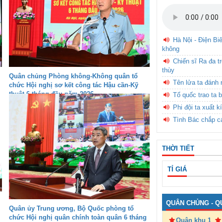
Hà Nội - Điện Bi
không
Chiến sĩ Ra đa t
thùy
Quân chủng Phòng không-Không quân tổ
Tên lửa ta đánh 
chức Hội nghị sơ kết công tác Hậu cần-Kỹ
thuật 6 tháng đầu năm 2026
Tổ quốc trao ta b
Phi đội ta xuất k
Tình Bác chắp c
THỜI TIẾT
TỈ GIÁ
QUÂN CHỦNG - Q
Quân ủy Trung ương, Bộ Quốc phòng tổ
chức Hội nghị quân chính toàn quân 6 tháng
Quân khu 1