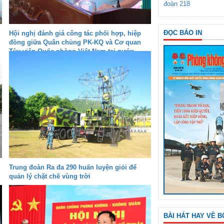
đoàn 218
ĐỌC BÁO IN
Hội nghị đánh giá công tác phối hợp, hiệp
đồng giữa Quân chủng PK-KQ và Cơ quan
Tùy viên Quốc phòng Việt Nam tại nước
ngoài
Trung đoàn Ra đa 290 huấn luyện giỏi để
quản lý chặt chẽ vùng trời
BÀI HÁT HAY VỀ B