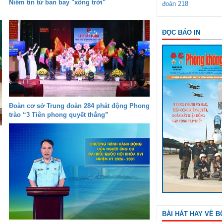
Niềm tin từ ban bay "xông trời"
đoàn 218
ĐỌC BÁO IN
Đoàn cơ sở Trung đoàn 284 phát động Phong
trào “3 Tiên phong quyết thắng”
BÀI HÁT HAY VỀ B