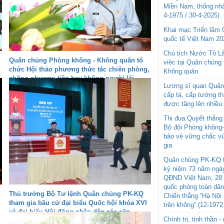
Miền Nam, thống nhấ
4-1975 / 30-4-2025)
Khai mạc Triển lãm
quốc tế Việt Nam 20
Chủ tịch Nước Tô L
Quân chủng Phòng không - Không quân tổ
việc tại Quân chủng
chức Hội thảo phương thức tác chiến phòng,
Không quân
chống phương tiện bay không người lái
Lương sĩ quan Quân 
cấp tá, cấp tướng t
được tăng lên nhiều
Thi đua Quyết thắng 
Bộ đội Phòng không
bảo vệ vững chắc vù
gia
Quân chủng PK-KQ t
kỷ niệm 73 năm ngày
QĐND Việt Nam, 28 
quốc phòng toàn dâ
Thủ trưởng Bộ Tư lệnh Quân chủng PK-KQ
Chiến thắng “Hà Nội 
tham gia bầu cử đại biểu Quốc hội khóa XVI
trên không” (12-1972
và đại biểu Hội đồng nhân dân các cấp
Chính trị, tinh thần 
nhiệm kỳ 2026-2031