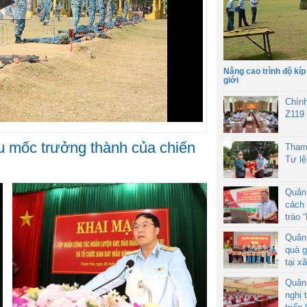
Nâng cao trình độ kíp
giới
Chín
Z119
ấu mốc trưởng thành của chiến
Tham
Tư l
Quân
cách 
trào 
Quân
quà g
tại x
Quân
nghị 