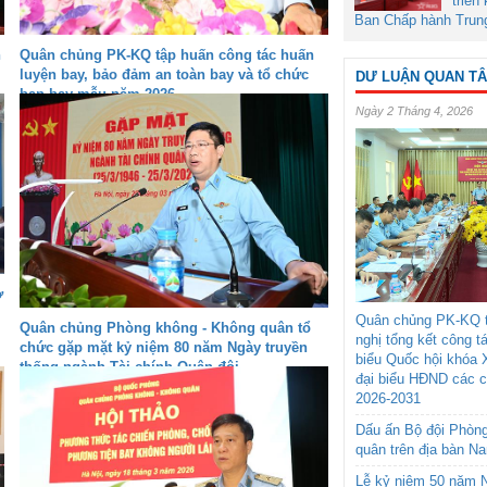
triển
Ban Chấp hành Trun
n
Quân chủng PK-KQ tập huấn công tác huấn
luyện bay, bảo đảm an toàn bay và tổ chức
DƯ LUẬN QUAN T
ban bay mẫu năm 2026
Ngày 2 Tháng 4, 2026
ở
Quân chủng PK-KQ t
Quân chủng Phòng không - Không quân tổ
nghị tổng kết công t
chức gặp mặt kỷ niệm 80 năm Ngày truyền
biểu Quốc hội khóa 
thống ngành Tài chính Quân đội
đại biểu HĐND các 
2026-2031
Dấu ấn Bộ đội Phòn
quân trên địa bàn N
Lễ kỷ niệm 50 năm N