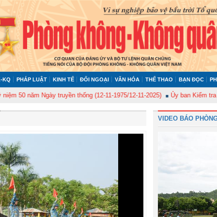
-KQ
PHÁP LUẬT
KINH TẾ
ĐỐI NGOẠI
VĂN HÓA
THỂ THAO
BẠN ĐỌC
PH
năm Ngày truyền thống (12-11-1975/12-11-2025)
Ủy ban Kiểm tra Quân ủy 
VIDEO BÁO PHÒNG