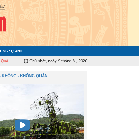
ÓNG SỰ ẢNH
Trung ương tập huấn nghiệp vụ công tác kiểm tra, giám sát năm 2025
Chủ nhật, ngày 9 tháng 8 , 2026
Quâ
 KHÔNG - KHÔNG QUÂN