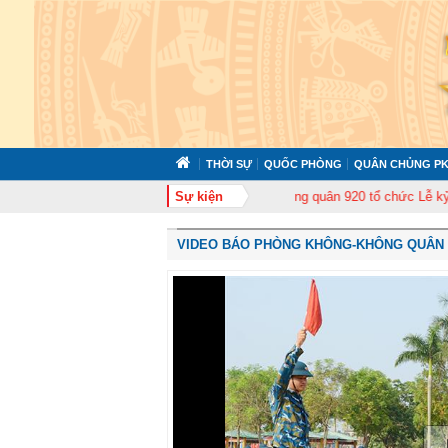
THỜI SỰ
QUỐC PHÒNG
QUÂN CHỦNG PK
huấn cán bộ năm 2026
Trung đoàn Không quân 920 tổ chức Lễ kỷ niệm 50 
Sự kiện
VIDEO BÁO PHÒNG KHÔNG-KHÔNG QUÂN