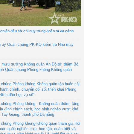
 chiến đấu sở chỉ huy trung đoàn ra đa cảnh
h ủy Quân chủng PK-KQ kiểm tra Nhà máy
 mưu trưởng Không quân Ấn Độ tới thăm Bộ
ệnh Quân chủng Phòng không-Không quân
 chủng Phòng không-Không quân tập huấn cải
hành chính, chuyển đổi số, triển khai Phong
“Bình dân học vụ số”
 chủng Phòng không - Không quân thăm, tặng
ia đình chính sách, học sinh nghèo vượt khó
ã Tây Giang, thành phố Đà nẵng
 chủng Phòng không-Không quân tham gia Hội
toàn quốc nghiên cứu, học tập, quán triệt và