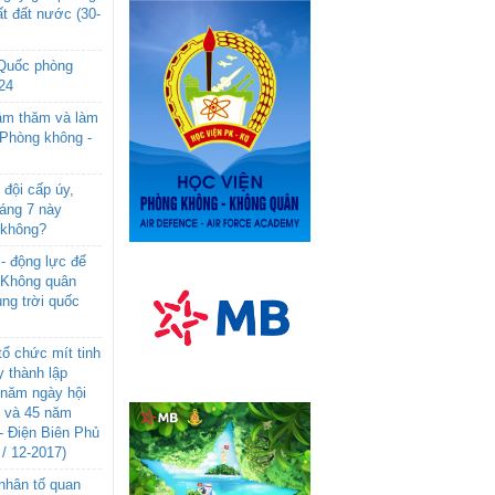
t đất nước (30-
 Quốc phòng
24
âm thăm và làm
 Phòng không -
đội cấp úy,
háng 7 này
 không?
- động lực để
-Không quân
ng trời quốc
ổ chức mít tinh
 thành lập
năm ngày hội
n và 45 năm
- Điện Biên Phủ
 / 12-2017)
- nhân tố quan