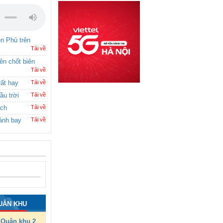
ên Phủ trên
Tải về
rên chốt biên
Tải về
rất hay
Tải về
ầu trời
Tải về
ích
Tải về
ánh bay
Tải về
UÂN KHU
Quân khu 2