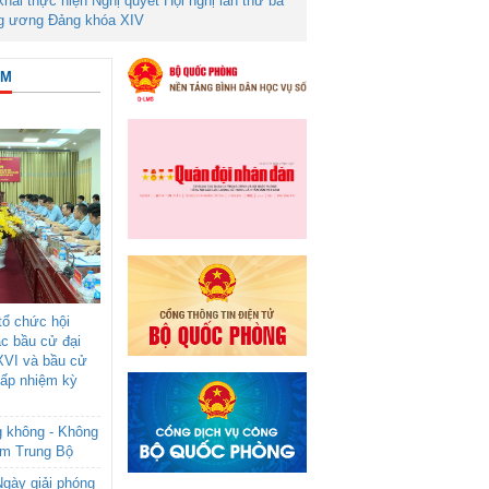
 khai thực hiện Nghị quyết Hội nghị lần thứ ba
g ương Đảng khóa XIV
ÂM
ổ chức hội
ác bầu cử đại
XVI và bầu cử
cấp nhiệm kỳ
g không - Không
am Trung Bộ
gày giải phóng