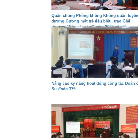
Quân chủng Phòng không-Không quân tuyê
dương Gương mặt trẻ tiêu biểu, trao Giải
thưởng “Sáng tạo trẻ” năm 2025 và biểu
dương gia đình quân nhân tiêu biểu giai
đoạn 2024-2026
Nâng cao kỹ năng hoạt động công tác Đoàn 
Sư đoàn 375