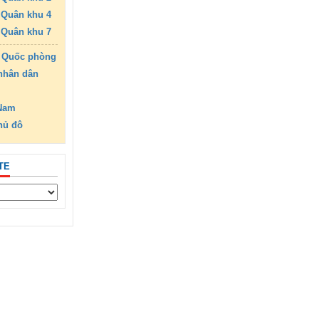
Quân khu 4
Quân khu 7
 Quốc phòng
nhân dân
 Nam
hủ đô
TE