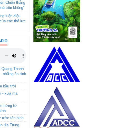
nên Chiến thắng
phủ trên không"
ng luận điệu
của các thế lực
ADIO
g Quang Thanh
 - những ân tình
u bầu trời
i - xưa mà
ảm hứng từ
hình
ơ ước tân binh
ận địa Trung