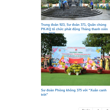
Trung đoàn 923, Sư đoàn 371, Quân chủng
PK-KQ tổ chức phát động Tháng thanh niên
năm 2026
Sư đoàn Phòng không 375 với “Xuân canh
trời”