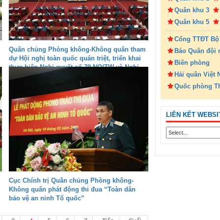
Quân khu 3
Quân khu 5
Cổng TTĐT Bộ
Quân chủng Phòng không-Không quân tham
Báo Quân đội 
dự Hội nghị toàn quốc quán triệt, triển khai
Biên phòng
thực hiện Nghị quyết số 79-NQ/TW và Nghị
Hải quân Việt
quyết số 80-NQ/TW của Bộ Chính trị
Quốc phòng T
LIÊN KẾT WEBSI
Cục Chính trị Quân chủng Phòng không-
Không quân phát động thi đua “Toàn dân
bảo vệ an ninh Tổ quốc”