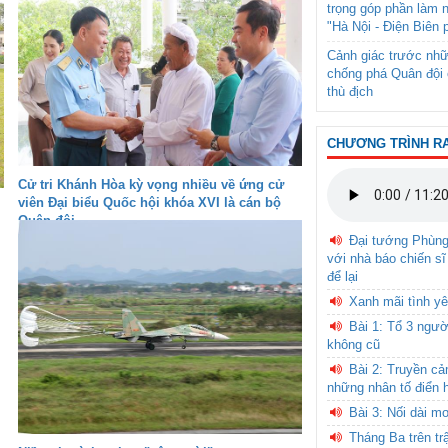
trọng góp phần làm 
"Hà Nội - Điện Biên 
Cảnh giác trước nhữ
chống phá Quân đội 
thù địch
CHƯƠNG TRÌNH R
Cử tri Khánh Hòa kỳ vọng nhiều về ứng cử
viên Đại biểu Quốc hội khóa XVI là cán bộ
Quân đội
Đại tướng Phùn
với nhà báo chiến sĩ
để lại
Xanh mãi tình yê
Bài 1: Tổ 3 ngườ
không cũ
Bài 2: Truyền c
những nhân tố điển 
Bài 3: Nối dài m
Tháng Ba trên tr