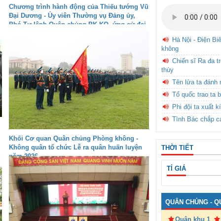
Chương trình hành động của Thiếu tướng Vũ
Đại Dương - Ủy viên Thường vụ Đảng ủy,
Phó Tư lệnh Quân chủng PK-KQ, ứng cử đại
biểu Quốc hội khóa XVI tại Khánh Hòa - Đơn
Hà Nội - Điện Bi
vị bầu cử số 4
không
Chiến sĩ Ra đa t
thùy
Tên lửa ta đánh 
Tổ quốc trao ta b
Phi đội ta xuất k
Tình Bác chắp c
Khối Cơ quan Quân chủng Phòng không -
Không quân tổ chức Lễ ra quân huấn luyện
THỜI TIẾT
năm 2026
TỈ GIÁ
QUÂN CHỦNG - Q
Quân khu 1