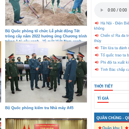
Hà Nội - Điện Bi
không
Bộ Quốc phòng tổ chức Lễ phát động Tết
Chiến sĩ Ra đa t
trồng cây năm 2022 hưởng ứng Chương trình
thùy
trồng 1 tỷ cây xanh - Vì một Việt Nam xanh
Tên lửa ta đánh 
Tổ quốc trao ta b
Phi đội ta xuất k
Tình Bác chắp c
THỜI TIẾT
TỈ GIÁ
Bộ Quốc phòng kiểm tra Nhà máy A45
QUÂN CHỦNG - Q
Quân khu 1