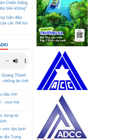
nên Chiến thắng
phủ trên không"
ng luận điệu
của các thế lực
ADIO
g Quang Thanh
 - những ân tình
u bầu trời
i - xưa mà
ảm hứng từ
hình
ơ ước tân binh
ận địa Trung