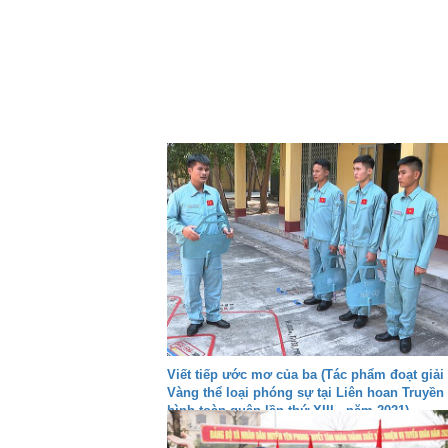
Viết tiếp ước mơ của ba (Tác phẩm đoạt giải
Vàng thể loại phóng sự tại Liên hoan Truyền
hình toàn quân lần thứ XIII - năm 2021)