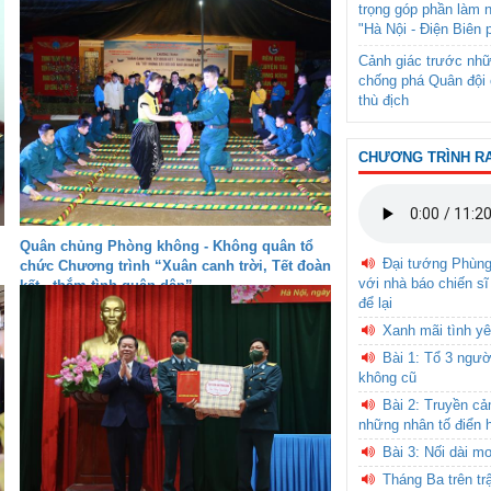
trọng góp phần làm 
"Hà Nội - Điện Biên 
Cảnh giác trước nhữ
chống phá Quân đội 
thù địch
CHƯƠNG TRÌNH R
Quân chủng Phòng không - Không quân tổ
Đại tướng Phùn
chức Chương trình “Xuân canh trời, Tết đoàn
với nhà báo chiến sĩ
kết - thắm tình quân dân”
để lại
Xanh mãi tình yê
Bài 1: Tổ 3 ngườ
không cũ
Bài 2: Truyền c
những nhân tố điển 
Bài 3: Nối dài m
Tháng Ba trên tr