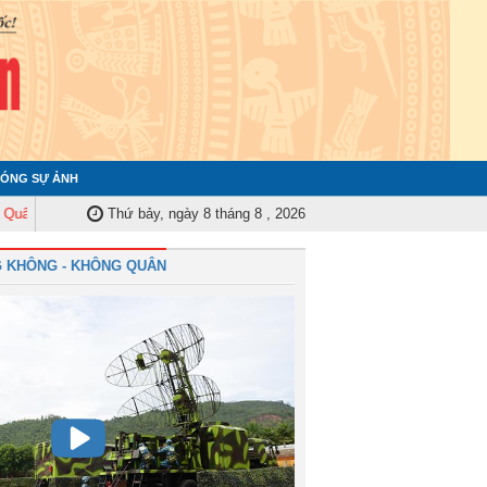
ÓNG SỰ ẢNH
Trung ương tập huấn nghiệp vụ công tác kiểm tra, giám sát năm 2025
Thứ bảy, ngày 8 tháng 8 , 2026
Quâ
 KHÔNG - KHÔNG QUÂN