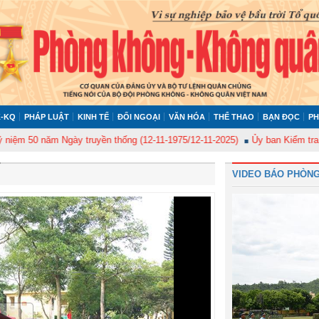
-KQ
PHÁP LUẬT
KINH TẾ
ĐỐI NGOẠI
VĂN HÓA
THỂ THAO
BẠN ĐỌC
PH
năm Ngày truyền thống (12-11-1975/12-11-2025)
Ủy ban Kiểm tra Quân ủy 
VIDEO BÁO PHÒNG