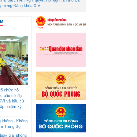
 khai thực hiện Nghị quyết Hội nghị lần thứ ba
g ương Đảng khóa XIV
ÂM
ổ chức hội
ác bầu cử đại
XVI và bầu cử
cấp nhiệm kỳ
g không - Không
am Trung Bộ
gày giải phóng