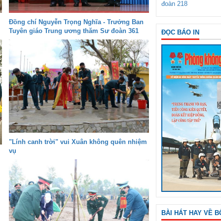
đoàn 218
Đồng chí Nguyễn Trọng Nghĩa - Trưởng Ban
Tuyên giáo Trung ương thăm Sư đoàn 361
ĐỌC BÁO IN
"Lính canh trời" vui Xuân không quên nhiệm
vụ
BÀI HÁT HAY VỀ B