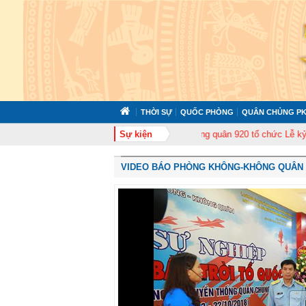
THỜI SỰ
QUỐC PHÒNG
QUÂN CHỦNG PK
huấn cán bộ năm 2026
Trung đoàn Không quân 920 tổ chức Lễ kỷ niệm 50 
Sự kiện
VIDEO BÁO PHÒNG KHÔNG-KHÔNG QUÂN