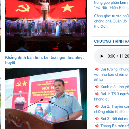
trọng góp phần làm 
"Hà Nội - Điện Biên 
Cảnh giác trước nhữ
chống phá Quân đội 
thù địch
CHƯƠNG TRÌNH R
Khẳng định bản lĩnh, lan toả ngọn lửa nhiệt
huyết
Đại tướng Phùn
với nhà báo chiến sĩ
để lại
Xanh mãi tình yê
Bài 1: Tổ 3 ngườ
không cũ
Bài 2: Truyền c
những nhân tố điển 
Bài 3: Nối dài m
Tháng Ba trên tr