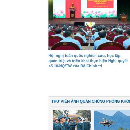
Hội nghị toàn quốc nghiên cứu, học tập,
quán triệt và triển khai thực hiện Nghị quyết
số 10-NQ/TW của Bộ Chính trị
THƯ VIỆN ẢNH QUÂN CHỦNG PHÒNG KHÔ