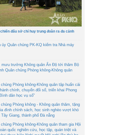
 chiến đấu sở chỉ huy trung đoàn ra đa cảnh
h ủy Quân chủng PK-KQ kiểm tra Nhà máy
 mưu trưởng Không quân Ấn Độ tới thăm Bộ
ệnh Quân chủng Phòng không-Không quân
 chủng Phòng không-Không quân tập huấn cải
hành chính, chuyển đổi số, triển khai Phong
“Bình dân học vụ số”
 chủng Phòng không - Không quân thăm, tặng
ia đình chính sách, học sinh nghèo vượt khó
ã Tây Giang, thành phố Đà nẵng
 chủng Phòng không-Không quân tham gia Hội
toàn quốc nghiên cứu, học tập, quán triệt và