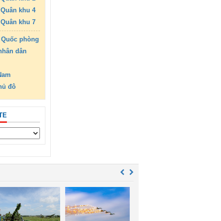
Quân khu 4
Quân khu 7
 Quốc phòng
nhân dân
 Nam
hủ đô
TE