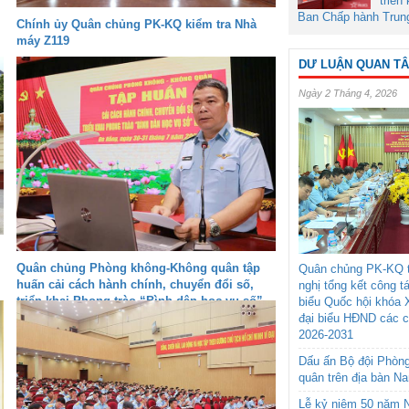
triển
Ban Chấp hành Trun
Chính ủy Quân chủng PK-KQ kiểm tra Nhà
máy Z119
DƯ LUẬN QUAN T
Ngày 2 Tháng 4, 2026
Quân chủng Phòng không-Không quân tập
Quân chủng PK-KQ t
huấn cải cách hành chính, chuyển đổi số,
nghị tổng kết công t
triển khai Phong trào “Bình dân học vụ số”
biểu Quốc hội khóa 
đại biểu HĐND các 
2026-2031
Dấu ấn Bộ đội Phòn
quân trên địa bàn N
Lễ kỷ niệm 50 năm N