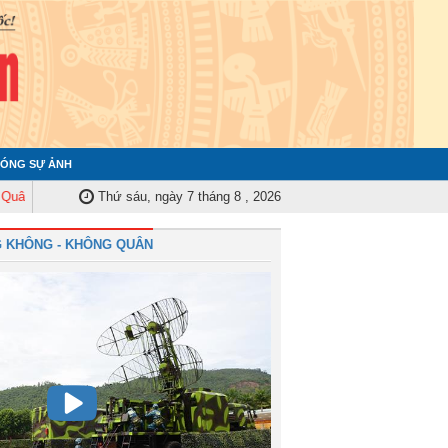
ÓNG SỰ ẢNH
Trung ương tập huấn nghiệp vụ công tác kiểm tra, giám sát năm 2025
Thứ sáu, ngày 7 tháng 8 , 2026
Quâ
 KHÔNG - KHÔNG QUÂN