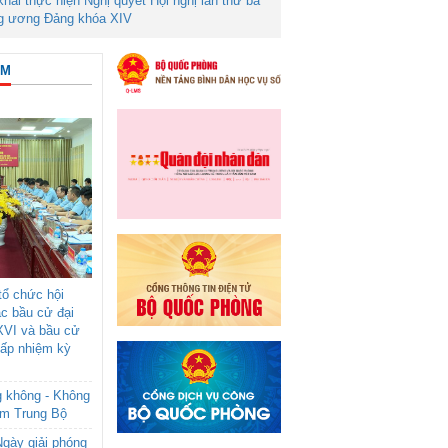
 khai thực hiện Nghị quyết Hội nghị lần thứ ba
g ương Đảng khóa XIV
ÂM
ổ chức hội
ác bầu cử đại
XVI và bầu cử
cấp nhiệm kỳ
g không - Không
am Trung Bộ
gày giải phóng