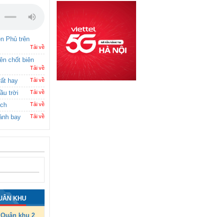
ên Phủ trên
Tải về
rên chốt biên
Tải về
rất hay
Tải về
ầu trời
Tải về
ích
Tải về
ánh bay
Tải về
UÂN KHU
Quân khu 2