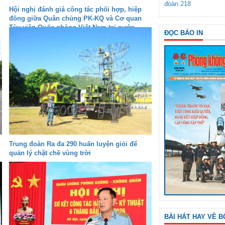
đoàn 218
Hội nghị đánh giá công tác phối hợp, hiệp
đồng giữa Quân chủng PK-KQ và Cơ quan
Tùy viên Quốc phòng Việt Nam tại nước
ĐỌC BÁO IN
ngoài
Trung đoàn Ra đa 290 huấn luyện giỏi để
quản lý chặt chẽ vùng trời
BÀI HÁT HAY VỀ B