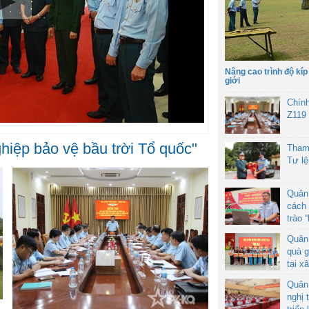
Nâng cao trình độ kíp
giới
Chín
Z119
hiệp bảo vệ bầu trời Tổ quốc"
Tham
Tư l
Quân
cách 
trào 
Quân
quà g
tại x
Quân
nghị 