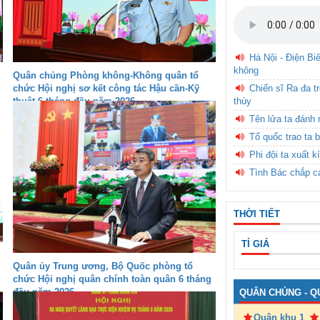
Hà Nội - Điện Bi
không
Quân chủng Phòng không-Không quân tổ
chức Hội nghị sơ kết công tác Hậu cần-Kỹ
Chiến sĩ Ra đa t
thuật 6 tháng đầu năm 2026
thùy
Tên lửa ta đánh 
Tổ quốc trao ta b
Phi đội ta xuất k
Tình Bác chắp c
THỜI TIẾT
TỈ GIÁ
Quân ủy Trung ương, Bộ Quốc phòng tổ
chức Hội nghị quân chính toàn quân 6 tháng
đầu năm 2026
QUÂN CHỦNG - Q
Quân khu 1