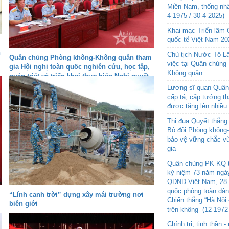
Miền Nam, thống nhấ
4-1975 / 30-4-2025)
Khai mạc Triển lãm
quốc tế Việt Nam 20
h
Chủ tịch Nước Tô L
Quân chủng Phòng không-Không quân tham
việc tại Quân chủng
gia Hội nghị toàn quốc nghiên cứu, học tập,
Không quân
quán triệt và triển khai thực hiện Nghị quyết
Hội nghị lần thứ ba Ban Chấp hành Trung
Lương sĩ quan Quân 
ương Đảng khóa XIV
cấp tá, cấp tướng t
được tăng lên nhiều
Thi đua Quyết thắng 
Bộ đội Phòng không
bảo vệ vững chắc vù
gia
Quân chủng PK-KQ t
kỷ niệm 73 năm ngày
QĐND Việt Nam, 28 
quốc phòng toàn dâ
“Lính canh trời” dựng xây mái trường nơi
Chiến thắng “Hà Nội 
biên giới
trên không” (12-1972
Chính trị, tinh thần 