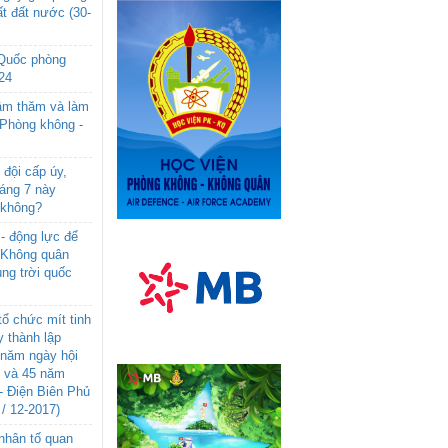
t đất nước (30-
 Quốc phòng
24
âm thăm và làm
 Phòng không -
đội cấp úy,
háng 7 này
 không?
- động lực để
-Không quân
ng trời quốc
ổ chức mít tinh
 thành lập
năm ngày hội
n và 45 năm
- Điện Biên Phủ
 / 12-2017)
- nhân tố quan