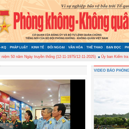
-KQ
PHÁP LUẬT
KINH TẾ
ĐỐI NGOẠI
VĂN HÓA
THỂ THAO
BẠN ĐỌC
PH
năm Ngày truyền thống (12-11-1975/12-11-2025)
Ủy ban Kiểm tra Quân ủy 
VIDEO BÁO PHÒNG