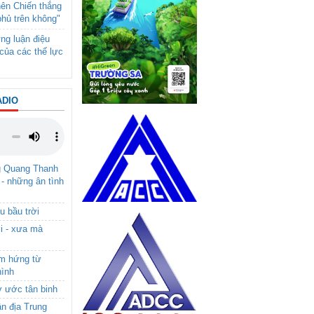
nên Chiến thắng
phủ trên không"
ng luận điệu
của các thế lực
ADIO
g Quang Thanh
 - những ân tình
u bầu trời
i - xưa mà
ảm hứng từ
hình
ơ ước tân binh
ận địa Trung