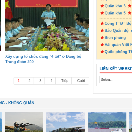
Quân khu 3
Quân khu 5
Cổng TTĐT Bộ
Báo Quân đội 
Biên phòng
Hải quân Việt
Quốc phòng T
Xây dựng tổ chức đảng "4 tốt" ở Đảng bộ
Trung đoàn 240
LIÊN KẾT WEBSI
1
2
3
4
Tiếp
Cuối
NG - KHÔNG QUÂN