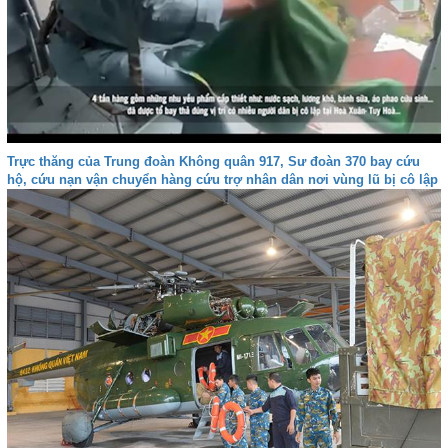
Trực thăng của Trung đoàn Không quân 917, S­ư đoàn 370 bay cứu
hộ, cứu nạn vận chuyển hàng cứu trợ nhân dân nơi vùng lũ bị cô lập