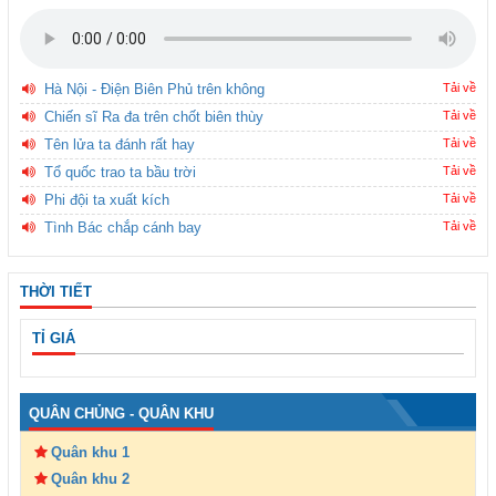
Hà Nội - Điện Biên Phủ trên không
Tải về
Chiến sĩ Ra đa trên chốt biên thùy
Tải về
Tên lửa ta đánh rất hay
Tải về
Tổ quốc trao ta bầu trời
Tải về
Phi đội ta xuất kích
Tải về
Tình Bác chắp cánh bay
Tải về
THỜI TIẾT
TỈ GIÁ
QUÂN CHỦNG - QUÂN KHU
Quân khu 1
Quân khu 2