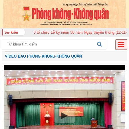
ân 920 tổ chức Lễ kỷ niệm 50 năm Ngày truyền thống (12-11-1975/12-11-202
Sự kiện
VIDEO BÁO PHÒNG KHÔNG-KHÔNG QUÂN