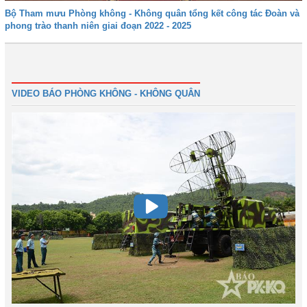
Bộ Tham mưu Phòng không - Không quân tổng kết công tác Đoàn và
phong trào thanh niên giai đoạn 2022 - 2025
Đầu
Trước
3
4
5
6
7
8
9
10
Tiếp
Cuối
VIDEO BÁO PHÒNG KHÔNG - KHÔNG QUÂN