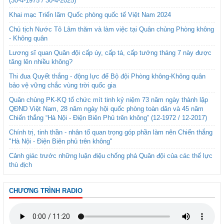
(30-4-1975 / 30-4-2025)
Khai mạc Triển lãm Quốc phòng quốc tế Việt Nam 2024
Chủ tịch Nước Tô Lâm thăm và làm việc tại Quân chủng Phòng không
- Không quân
Lương sĩ quan Quân đội cấp úy, cấp tá, cấp tướng tháng 7 này được
tăng lên nhiều không?
Thi đua Quyết thắng - động lực để Bộ đội Phòng không-Không quân
bảo vệ vững chắc vùng trời quốc gia
Quân chủng PK-KQ tổ chức mít tinh kỷ niệm 73 năm ngày thành lập
QĐND Việt Nam, 28 năm ngày hội quốc phòng toàn dân và 45 năm
Chiến thắng “Hà Nội - Điện Biên Phủ trên không” (12-1972 / 12-2017)
Chính trị, tinh thần - nhân tố quan trọng góp phần làm nên Chiến thắng
"Hà Nội - Điện Biên phủ trên không"
Cảnh giác trước những luận điệu chống phá Quân đội của các thế lực
thù địch
CHƯƠNG TRÌNH RADIO