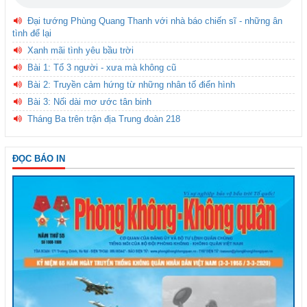
Đại tướng Phùng Quang Thanh với nhà báo chiến sĩ - những ân
tình để lại
Xanh mãi tình yêu bầu trời
Bài 1: Tổ 3 người - xưa mà không cũ
Bài 2: Truyền cảm hứng từ những nhân tố điển hình
Bài 3: Nối dài mơ ước tân binh
Tháng Ba trên trận địa Trung đoàn 218
ĐỌC BÁO IN