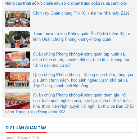
Nâng cao trình độ kíp chiến đấu sở chỉ huy trung đoàn ra đa cảnh giới
Chính ủy Quân chủng PK-KQ kiểm tra Nhà máy Z119
Tham mưu trưởng Không quân Ấn Độ tới thăm Bộ Tư
lệnh Quân chủng Phòng không-Không quân
Quân chủng Phòng không-Không quân tập huấn cải
cách hành chính, chuyển đổi số, triển khai Phong trào
“Bình dân học vụ số”
Quân chủng Phòng không - Không quân thăm, tặng quà
gia đình chính sách, học sinh nghèo vượt khó tại xã
Tây Giang, thành phố Đà nẵng
Quân chủng Phòng không-Không quân tham gia Hội
nghị toàn quốc nghiên cứu, học tập, quán triệt và triển
khai thực hiện Nghị quyết Hội nghị lần thứ ba Ban Chấp
hành Trung ương Đảng khóa XIV
DƯ LUẬN QUAN TÂM
Ngày 2 Tháng 4, 2026