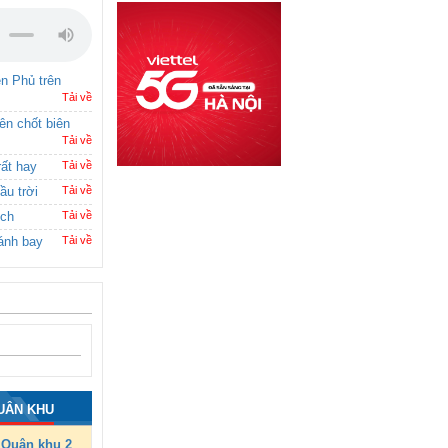
ên Phủ trên
Tải về
rên chốt biên
Tải về
rất hay
Tải về
ầu trời
Tải về
ích
Tải về
ánh bay
Tải về
UÂN KHU
Quân khu 2