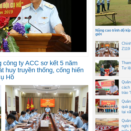
Nâng cao trình độ kíp
giới
Chín
Z119
g công ty ACC sơ kết 5 năm
Tham
Tư l
t huy truyền thống, cống hiến
Cụ Hồ
Quân
cách 
trào 
Quân
quà g
tại x
Quân
nghị 