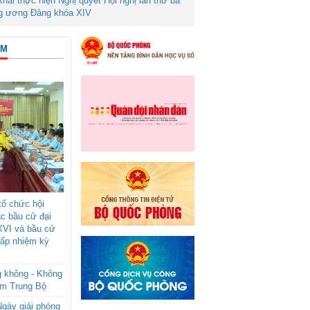
 khai thực hiện Nghị quyết Hội nghị lần thứ ba
g ương Đảng khóa XIV
ÂM
ổ chức hội
ác bầu cử đại
XVI và bầu cử
cấp nhiệm kỳ
g không - Không
am Trung Bộ
gày giải phóng