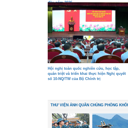
đầu năm 2026
Hội nghị toàn quốc nghiên cứu, học tập,
quán triệt và triển khai thực hiện Nghị quyết
số 10-NQ/TW của Bộ Chính trị
THƯ VIỆN ẢNH QUÂN CHỦNG PHÒNG KHÔ