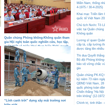
Miền Nam, thống nhấ
4-1975 / 30-4-2025)
Khai mạc Triển lãm
quốc tế Việt Nam 20
Chủ tịch Nước Tô L
việc tại Quân chủng
Không quân
h
Quân chủng Phòng không-Không quân tham
Lương sĩ quan Quân 
gia Hội nghị toàn quốc nghiên cứu, học tập,
cấp tá, cấp tướng t
quán triệt và triển khai thực hiện Nghị quyết
được tăng lên nhiều
Hội nghị lần thứ ba Ban Chấp hành Trung
ương Đảng khóa XIV
Thi đua Quyết thắng 
Bộ đội Phòng không
bảo vệ vững chắc vù
gia
Quân chủng PK-KQ t
kỷ niệm 73 năm ngày
QĐND Việt Nam, 28 
quốc phòng toàn dâ
Chiến thắng “Hà Nội 
trên không” (12-1972
“Lính canh trời” dựng xây mái trường nơi
Chính trị, tinh thần 
biên giới