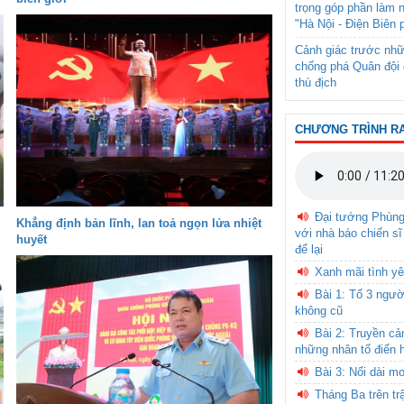
trọng góp phần làm 
"Hà Nội - Điện Biên 
Cảnh giác trước nhữ
chống phá Quân đội 
thù địch
CHƯƠNG TRÌNH R
Đại tướng Phùn
Khẳng định bản lĩnh, lan toả ngọn lửa nhiệt
với nhà báo chiến sĩ
huyết
để lại
Xanh mãi tình yê
Bài 1: Tổ 3 ngườ
không cũ
Bài 2: Truyền c
những nhân tố điển 
Bài 3: Nối dài m
Tháng Ba trên tr