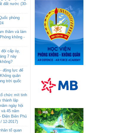
t đất nước (30-
 Quốc phòng
24
âm thăm và làm
 Phòng không -
đội cấp úy,
háng 7 này
 không?
- động lực để
-Không quân
ng trời quốc
ổ chức mít tinh
 thành lập
năm ngày hội
n và 45 năm
- Điện Biên Phủ
 / 12-2017)
- nhân tố quan