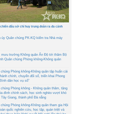
 chiến đấu sở chỉ huy trung đoàn ra đa cảnh
h ủy Quân chủng PK-KQ kiểm tra Nhà máy
 mưu trưởng Không quân Ấn Độ tới thăm Bộ
ệnh Quân chủng Phòng không-Không quân
 chủng Phòng không-Không quân tập huấn cải
hành chính, chuyển đổi số, triển khai Phong
“Bình dân học vụ số”
 chủng Phòng không - Không quân thăm, tặng
ia đình chính sách, học sinh nghèo vượt khó
ã Tây Giang, thành phố Đà nẵng
 chủng Phòng không-Không quân tham gia Hội
toàn quốc nghiên cứu, học tập, quán triệt và