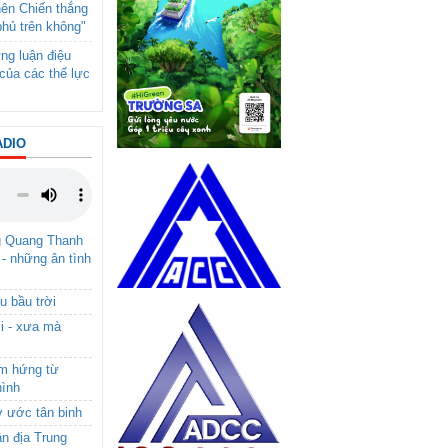
nên Chiến thắng
phủ trên không"
ng luận điệu
của các thế lực
ADIO
g Quang Thanh
 - những ân tình
u bầu trời
i - xưa mà
ảm hứng từ
hình
ơ ước tân binh
ận địa Trung