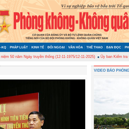
-KQ
PHÁP LUẬT
KINH TẾ
ĐỐI NGOẠI
VĂN HÓA
THỂ THAO
BẠN ĐỌC
PH
năm Ngày truyền thống (12-11-1975/12-11-2025)
Ủy ban Kiểm tra Quân ủy 
VIDEO BÁO PHÒNG