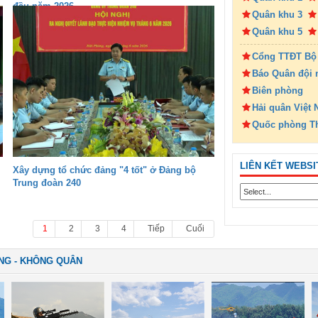
đầu năm 2026
Quân khu 3
Quân khu 5
Cổng TTĐT Bộ
Báo Quân đội 
Biên phòng
Hải quân Việt
Quốc phòng T
LIÊN KẾT WEBSI
Xây dựng tổ chức đảng "4 tốt" ở Đảng bộ
Trung đoàn 240
1
2
3
4
Tiếp
Cuối
NG - KHÔNG QUÂN