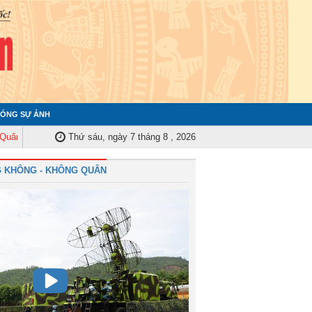
ÓNG SỰ ẢNH
Trung ương tập huấn nghiệp vụ công tác kiểm tra, giám sát năm 2025
Thứ sáu, ngày 7 tháng 8 , 2026
Quân
 KHÔNG - KHÔNG QUÂN