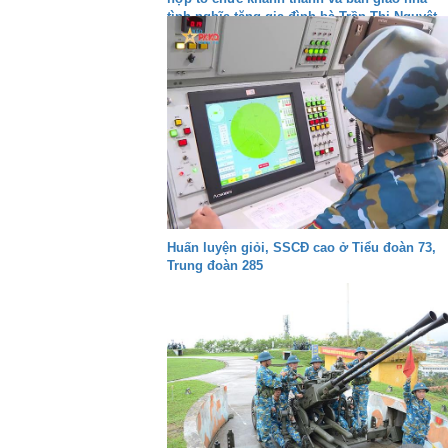
tình nghĩa tặng gia đình bà Trần Thị Nguyệt
Huấn luyện giỏi, SSCĐ cao ở Tiểu đoàn 73,
Trung đoàn 285