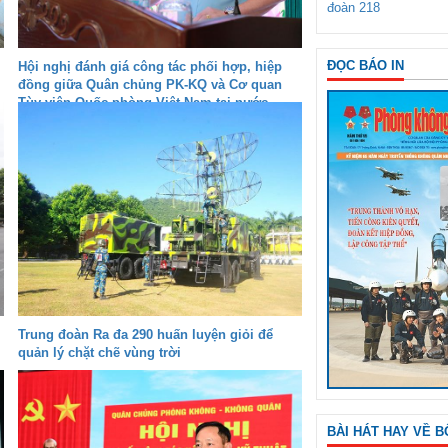
đoàn 218
ĐỌC BÁO IN
Hội nghị đánh giá công tác phối hợp, hiệp
đồng giữa Quân chủng PK-KQ và Cơ quan
Tùy viên Quốc phòng Việt Nam tại nước
ngoài
Trung đoàn Ra đa 290 huấn luyện giỏi để
quản lý chặt chẽ vùng trời
BÀI HÁT HAY VỀ B