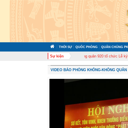
THỜI SỰ
QUỐC PHÒNG
QUÂN CHỦNG PK
huấn cán bộ năm 2026
Trung đoàn Không quân 920 tổ chức Lễ kỷ niệm 50 
Sự kiện
VIDEO BÁO PHÒNG KHÔNG-KHÔNG QUÂN