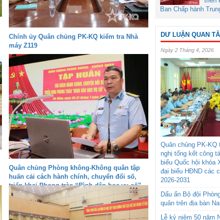
triển
Ban Chấp hành Trun
DƯ LUẬN QUAN T
Chính ủy Quân chủng PK-KQ kiểm tra Nhà
máy Z119
Ngày 2 Tháng 4, 2026
Quân chủng PK-KQ t
nghị tổng kết công t
biểu Quốc hội khóa 
Quân chủng Phòng không-Không quân tập
đại biểu HĐND các 
huấn cải cách hành chính, chuyển đổi số,
2026-2031
triển khai Phong trào “Bình dân học vụ số”
Dấu ấn Bộ đội Phòn
quân trên địa bàn N
Lễ kỷ niệm 50 năm N