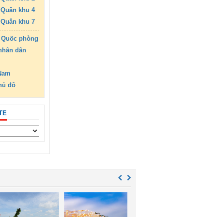
Quân khu 4
Quân khu 7
 Quốc phòng
nhân dân
 Nam
hủ đô
TE