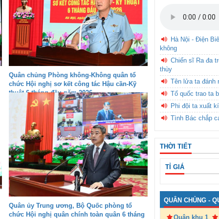
Hà Nội - Điện Bi
không
Chiến sĩ Ra đa t
thùy
Quân chủng Phòng không-Không quân tổ
Tên lửa ta đánh 
chức Hội nghị sơ kết công tác Hậu cần-Kỹ
thuật 6 tháng đầu năm 2026
Tổ quốc trao ta b
Phi đội ta xuất k
Tình Bác chắp c
THỜI TIẾT
TỈ GIÁ
QUÂN CHỦNG - Q
Quân ủy Trung ương, Bộ Quốc phòng tổ
chức Hội nghị quân chính toàn quân 6 tháng
Quân khu 1