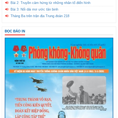
Bài 2: Truyền cảm hứng từ những nhân tố điển hình
Bài 3: Nối dài mơ ước tân binh
Tháng Ba trên trận địa Trung đoàn 218
ĐỌC BÁO IN