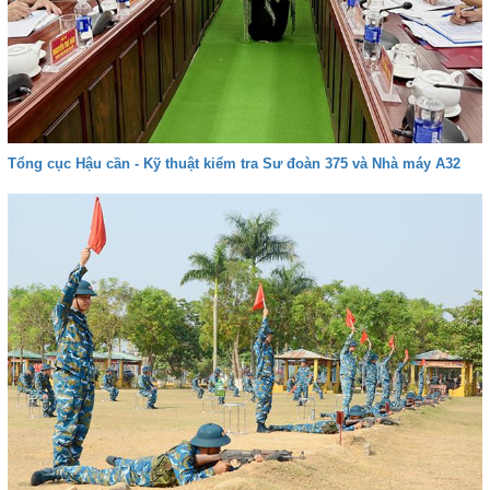
Tổng cục Hậu cần - Kỹ thuật kiểm tra Sư đoàn 375 và Nhà máy A32