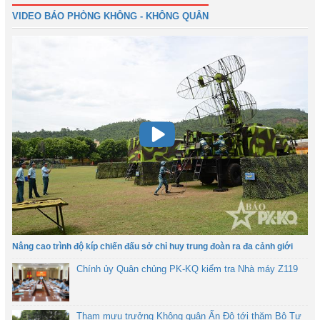
VIDEO BÁO PHÒNG KHÔNG - KHÔNG QUÂN
Nâng cao trình độ kíp chiến đấu sở chỉ huy trung đoàn ra đa cảnh giới
Chính ủy Quân chủng PK-KQ kiểm tra Nhà máy Z119
Tham mưu trưởng Không quân Ấn Độ tới thăm Bộ Tư