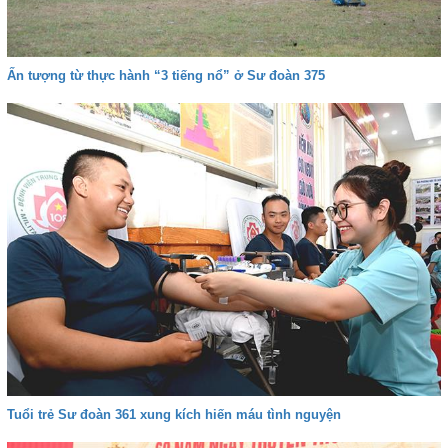
Ấn tượng từ thực hành “3 tiếng nổ” ở Sư đoàn 375
Tuổi trẻ Sư đoàn 361 xung kích hiến máu tình nguyện