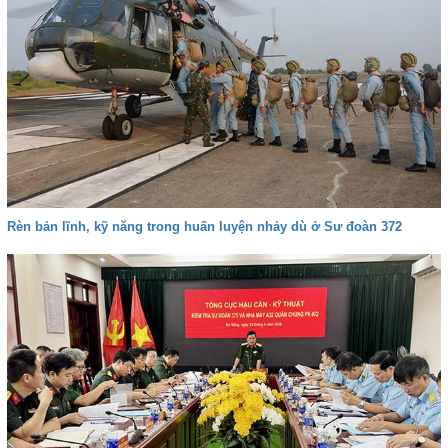
Rèn bản lĩnh, kỹ năng trong huấn luyện nhảy dù ở Sư đoàn 372