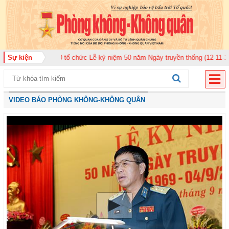
n 920 tổ chức Lễ kỷ niệm 50 năm Ngày truyền thống (12-11-1975/12-11-2025
Sự kiện
VIDEO BÁO PHÒNG KHÔNG-KHÔNG QUÂN