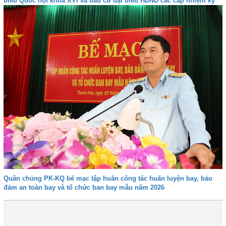
biểu Quốc hội khóa XVI và bầu cử đại biểu HĐND các cấp nhiệm kỳ
2026-2031
Quân chủng PK-KQ bế mạc tập huấn công tác huấn luyện bay, bảo
đảm an toàn bay và tổ chức ban bay mẫu năm 2026
Trước
1
2
3
4
5
6
Tiếp
Cuối