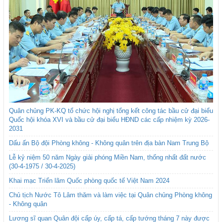
Quân chủng PK-KQ tổ chức hội nghị tổng kết công tác bầu cử đại biểu
Quốc hội khóa XVI và bầu cử đại biểu HĐND các cấp nhiệm kỳ 2026-
2031
Dấu ấn Bộ đội Phòng không - Không quân trên địa bàn Nam Trung Bộ
Lễ kỷ niệm 50 năm Ngày giải phóng Miền Nam, thống nhất đất nước
(30-4-1975 / 30-4-2025)
Khai mạc Triển lãm Quốc phòng quốc tế Việt Nam 2024
Chủ tịch Nước Tô Lâm thăm và làm việc tại Quân chủng Phòng không
- Không quân
Lương sĩ quan Quân đội cấp úy, cấp tá, cấp tướng tháng 7 này được