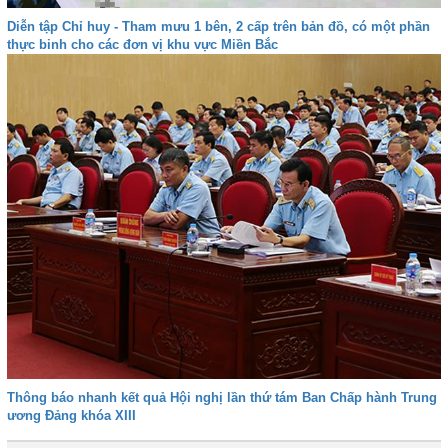
Diễn tập Chỉ huy - Tham mưu 1 bên, 2 cấp trên bản đồ, có một phần
thực binh cho các đơn vị khu vực Miền Bắc
Thông báo nhanh kết quả Hội nghị lần thứ tám Ban Chấp hành Trung
ương Đảng khóa XIII