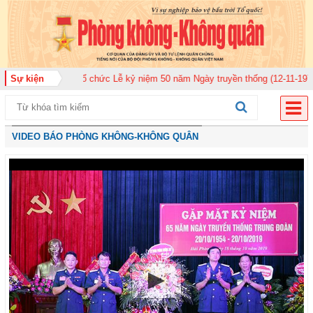
920 tổ chức Lễ kỷ niệm 50 năm Ngày truyền thống (12-11-1975/12-11-2025)
Sự kiện
VIDEO BÁO PHÒNG KHÔNG-KHÔNG QUÂN