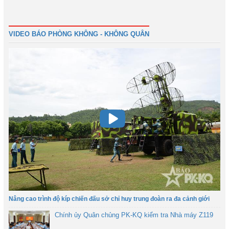
Đầu
Trước
22
23
24
25
26
27
28
29
Tiếp
Cuối
VIDEO BÁO PHÒNG KHÔNG - KHÔNG QUÂN
Nâng cao trình độ kíp chiến đấu sở chỉ huy trung đoàn ra đa cảnh giới
Chính ủy Quân chủng PK-KQ kiểm tra Nhà máy Z119