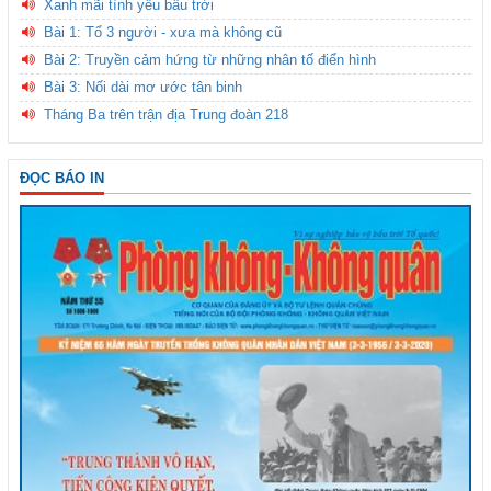
Xanh mãi tình yêu bầu trời
Bài 1: Tổ 3 người - xưa mà không cũ
Bài 2: Truyền cảm hứng từ những nhân tố điển hình
Bài 3: Nối dài mơ ước tân binh
Tháng Ba trên trận địa Trung đoàn 218
ĐỌC BÁO IN