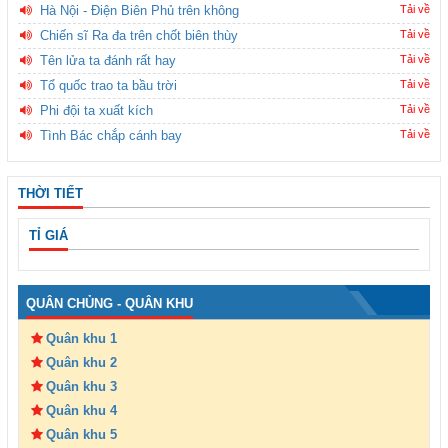
Hà Nội - Điện Biên Phủ trên không
Tải về
Chiến sĩ Ra đa trên chốt biên thùy
Tải về
Tên lửa ta đánh rất hay
Tải về
Tổ quốc trao ta bầu trời
Tải về
Phi đội ta xuất kích
Tải về
Tình Bác chắp cánh bay
Tải về
THỜI TIẾT
TỈ GIÁ
QUÂN CHỦNG - QUÂN KHU
Quân khu 1
Quân khu 2
Quân khu 3
Quân khu 4
Quân khu 5