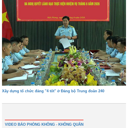
Xây dựng tổ chức đảng "4 tốt" ở Đảng bộ Trung đoàn 240
1
2
3
4
Tiếp
Cuối
VIDEO BÁO PHÒNG KHÔNG - KHÔNG QUÂN