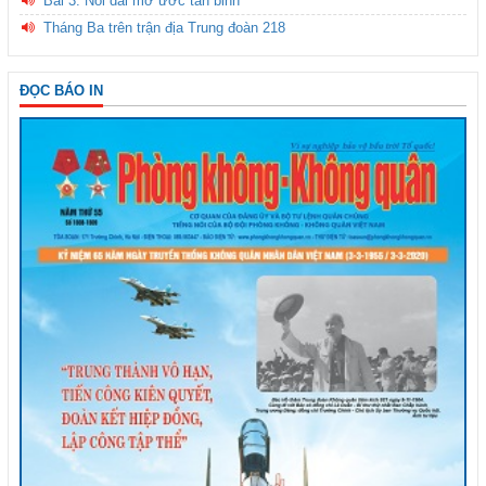
Bài 3: Nối dài mơ ước tân binh
Tháng Ba trên trận địa Trung đoàn 218
ĐỌC BÁO IN