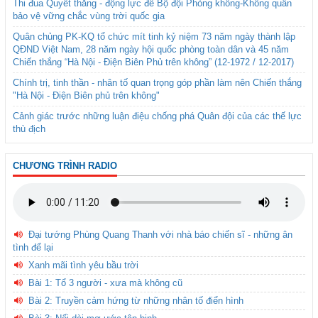
Thi đua Quyết thắng - động lực để Bộ đội Phòng không-Không quân
bảo vệ vững chắc vùng trời quốc gia
Quân chủng PK-KQ tổ chức mít tinh kỷ niệm 73 năm ngày thành lập
QĐND Việt Nam, 28 năm ngày hội quốc phòng toàn dân và 45 năm
Chiến thắng “Hà Nội - Điện Biên Phủ trên không” (12-1972 / 12-2017)
Chính trị, tinh thần - nhân tố quan trọng góp phần làm nên Chiến thắng
"Hà Nội - Điện Biên phủ trên không"
Cảnh giác trước những luận điệu chống phá Quân đội của các thế lực
thù địch
CHƯƠNG TRÌNH RADIO
Đại tướng Phùng Quang Thanh với nhà báo chiến sĩ - những ân
tình để lại
Xanh mãi tình yêu bầu trời
Bài 1: Tổ 3 người - xưa mà không cũ
Bài 2: Truyền cảm hứng từ những nhân tố điển hình