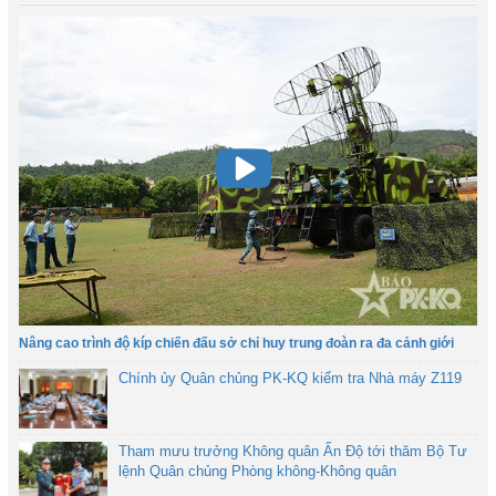
Nâng cao trình độ kíp chiến đấu sở chỉ huy trung đoàn ra đa cảnh giới
Chính ủy Quân chủng PK-KQ kiểm tra Nhà máy Z119
Tham mưu trưởng Không quân Ấn Độ tới thăm Bộ Tư
lệnh Quân chủng Phòng không-Không quân