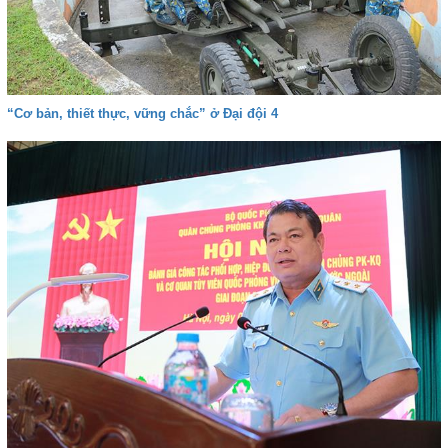
“Cơ bản, thiết thực, vững chắc” ở Đại đội 4