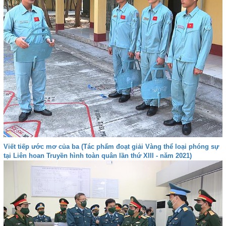
Viết tiếp ước mơ của ba (Tác phẩm đoạt giải Vàng thể loại phóng sự
tại Liên hoan Truyền hình toàn quân lần thứ XIII - năm 2021)