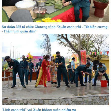
Sư đoàn 365 tổ chức Chương trình “Xuân canh trời - Tết biên cương
- Thắm tình quân dân”
"Lính canh trời" vui Xuân không quên nhiệm vụ