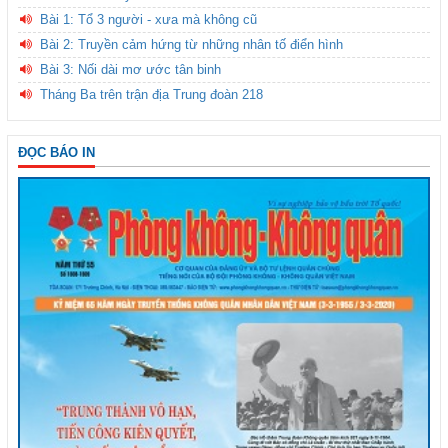
Bài 1: Tổ 3 người - xưa mà không cũ
Bài 2: Truyền cảm hứng từ những nhân tố điển hình
Bài 3: Nối dài mơ ước tân binh
Tháng Ba trên trận địa Trung đoàn 218
ĐỌC BÁO IN