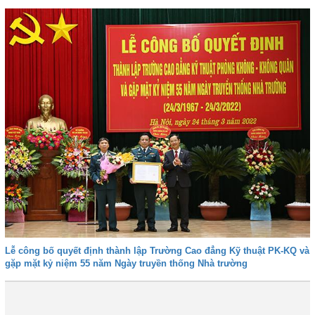
Lễ công bố quyết định thành lập Trường Cao đẳng Kỹ thuật PK-KQ và
gặp mặt kỷ niệm 55 năm Ngày truyền thống Nhà trường
Đầu
Trước
32
33
34
35
36
37
38