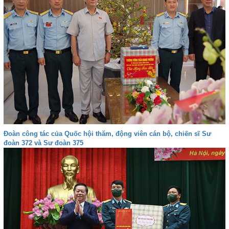
Đoàn công tác của Quốc hội thăm, động viên cán bộ, chiến sĩ Sư
đoàn 372 và Sư đoàn 375