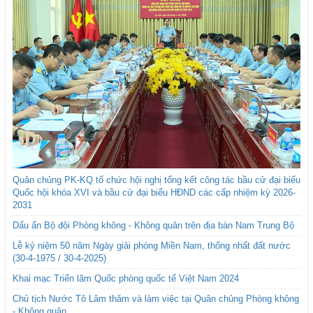
Quân chủng PK-KQ tổ chức hội nghị tổng kết công tác bầu cử đại biểu
Quốc hội khóa XVI và bầu cử đại biểu HĐND các cấp nhiệm kỳ 2026-
2031
Dấu ấn Bộ đội Phòng không - Không quân trên địa bàn Nam Trung Bộ
Lễ kỷ niệm 50 năm Ngày giải phóng Miền Nam, thống nhất đất nước
(30-4-1975 / 30-4-2025)
Khai mạc Triển lãm Quốc phòng quốc tế Việt Nam 2024
Chủ tịch Nước Tô Lâm thăm và làm việc tại Quân chủng Phòng không
- Không quân