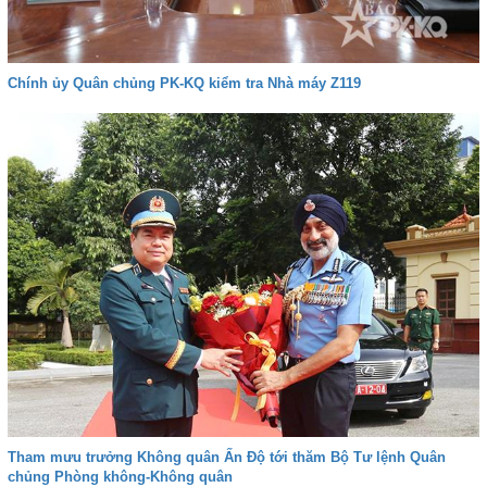
Chính ủy Quân chủng PK-KQ kiểm tra Nhà máy Z119
Tham mưu trưởng Không quân Ấn Độ tới thăm Bộ Tư lệnh Quân
chủng Phòng không-Không quân