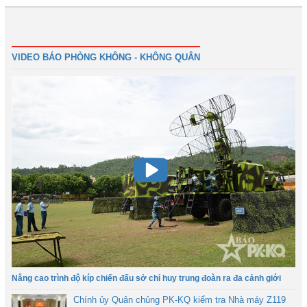
1
2
3
4
Tiếp
Cuối
VIDEO BÁO PHÒNG KHÔNG - KHÔNG QUÂN
Nâng cao trình độ kíp chiến đấu sở chỉ huy trung đoàn ra đa cảnh giới
Chính ủy Quân chủng PK-KQ kiểm tra Nhà máy Z119