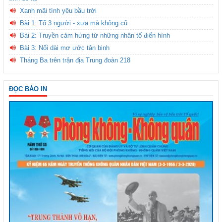
Xanh mãi tình yêu bầu trời
Bài 1: Tổ 3 người - xưa mà không cũ
Bài 2: Truyền cảm hứng từ những nhân tố điển hình
Bài 3: Nối dài mơ ước tân binh
Tháng Ba trên trận địa Trung đoàn 218
ĐỌC BÁO IN