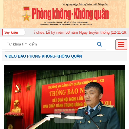
920 tổ chức Lễ kỷ niệm 50 năm Ngày truyền thống (12-11-1975/12-11-2025)
Sự kiện
VIDEO BÁO PHÒNG KHÔNG-KHÔNG QUÂN