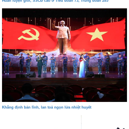
Huấn luyện giỏi, SSCĐ cao ở Tiểu đoàn 73, Trung đoàn 285
Khẳng định bản lĩnh, lan toả ngọn lửa nhiệt huyết