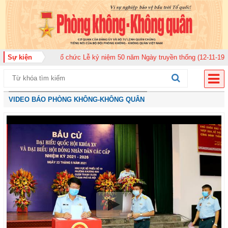
920 tổ chức Lễ kỷ niệm 50 năm Ngày truyền thống (12-11-1975/12-11-2025)
Sự kiện
VIDEO BÁO PHÒNG KHÔNG-KHÔNG QUÂN