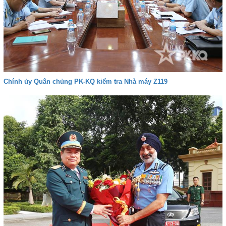
Chính ủy Quân chủng PK-KQ kiểm tra Nhà máy Z119