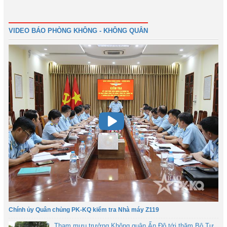
1
2
3
4
Tiếp
Cuối
VIDEO BÁO PHÒNG KHÔNG - KHÔNG QUÂN
Chính ủy Quân chủng PK-KQ kiểm tra Nhà máy Z119
Tham mưu trưởng Không quân Ấn Độ tới thăm Bộ Tư