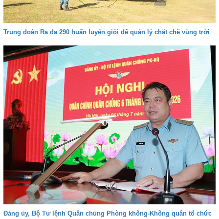
Trung đoàn Ra đa 290 huấn luyện giỏi để quản lý chặt chẽ vùng trời
Đảng ủy, Bộ Tư lệnh Quân chủng Phòng không-Không quân tổ chức