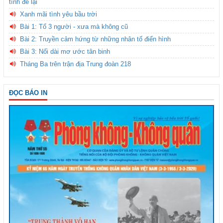
tình để lại
Xanh mãi tình yêu bầu trời
Bài 1: Tổ 3 người - xưa mà không cũ
Bài 2: Truyền cảm hứng từ những nhân tố điển hình
Bài 3: Nối dài mơ ước tân binh
Tháng Ba trên trận địa Trung đoàn 218
ĐỌC BÁO IN