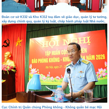
Đoàn cơ sở K332 và Kho K312 toạ đàm về giáo dục, quản lý tư tưởng,
xây dựng chính quy, quản lý kỷ luật, chấp hành pháp luật Nhà nước,
kỷ luật Quân đội và bảo đảm an toàn trong các hoạt động
Cục Chính trị Quân chủng Phòng không - Không quân bế mạc Hội