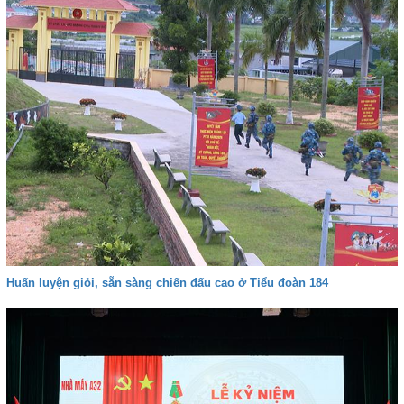
Huấn luyện giỏi, sẵn sàng chiến đấu cao ở Tiểu đoàn 184