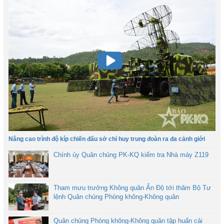
Nâng cao trình độ kíp chiến đấu sở chỉ huy trung đoàn ra đa cảnh giới
Chính ủy Quân chủng PK-KQ kiểm tra Nhà máy Z119
Tham mưu trưởng Không quân Ấn Độ tới thăm Bộ Tư
lệnh Quân chủng Phòng không-Không quân
Quân chủng Phòng không-Không quân tập huấn cải