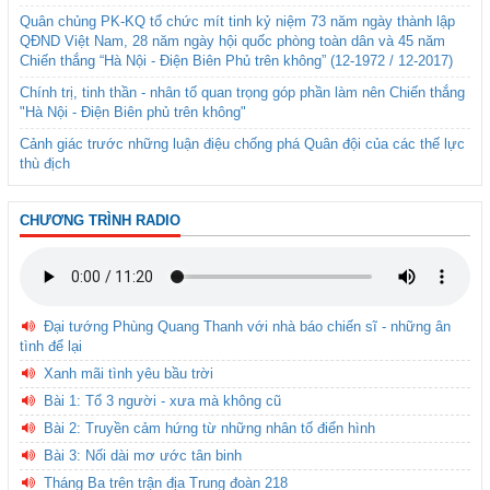
Quân chủng PK-KQ tổ chức mít tinh kỷ niệm 73 năm ngày thành lập
QĐND Việt Nam, 28 năm ngày hội quốc phòng toàn dân và 45 năm
Chiến thắng “Hà Nội - Điện Biên Phủ trên không” (12-1972 / 12-2017)
Chính trị, tinh thần - nhân tố quan trọng góp phần làm nên Chiến thắng
"Hà Nội - Điện Biên phủ trên không"
Cảnh giác trước những luận điệu chống phá Quân đội của các thế lực
thù địch
CHƯƠNG TRÌNH RADIO
Đại tướng Phùng Quang Thanh với nhà báo chiến sĩ - những ân
tình để lại
Xanh mãi tình yêu bầu trời
Bài 1: Tổ 3 người - xưa mà không cũ
Bài 2: Truyền cảm hứng từ những nhân tố điển hình
Bài 3: Nối dài mơ ước tân binh
Tháng Ba trên trận địa Trung đoàn 218