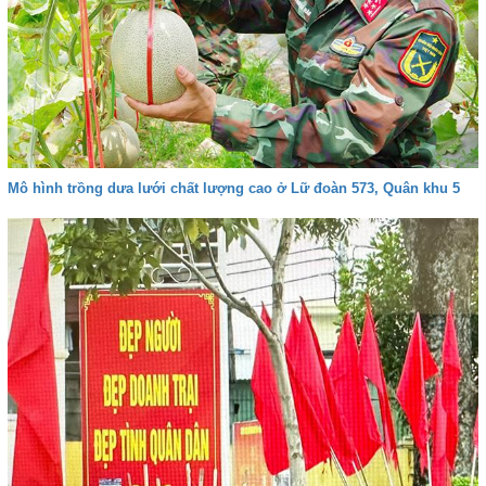
Mô hình trồng dưa lưới chất lượng cao ở Lữ đoàn 573, Quân khu 5