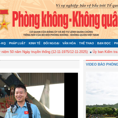
-KQ
PHÁP LUẬT
KINH TẾ
ĐỐI NGOẠI
VĂN HÓA
THỂ THAO
BẠN ĐỌC
PH
năm Ngày truyền thống (12-11-1975/12-11-2025)
Ủy ban Kiểm tra Quân ủy 
VIDEO BÁO PHÒNG