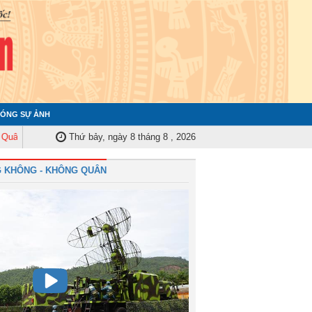
ÓNG SỰ ẢNH
Trung ương tập huấn nghiệp vụ công tác kiểm tra, giám sát năm 2025
Thứ bảy, ngày 8 tháng 8 , 2026
Quâ
 KHÔNG - KHÔNG QUÂN