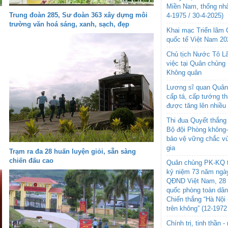
Miền Nam, thống nhấ
Trung đoàn 285, Sư đoàn 363 xây dựng môi
4-1975 / 30-4-2025)
trường văn hoá sáng, xanh, sạch, đẹp
Khai mạc Triển lãm
quốc tế Việt Nam 20
Chủ tịch Nước Tô L
việc tại Quân chủng
Không quân
Lương sĩ quan Quân 
cấp tá, cấp tướng t
được tăng lên nhiều
Thi đua Quyết thắng 
Bộ đội Phòng không
bảo vệ vững chắc vù
gia
Trạm ra đa 28 huấn luyện giỏi, sẵn sàng
chiến đấu cao
Quân chủng PK-KQ t
kỷ niệm 73 năm ngày
QĐND Việt Nam, 28 
quốc phòng toàn dâ
Chiến thắng “Hà Nội 
trên không” (12-1972
Chính trị, tinh thần 