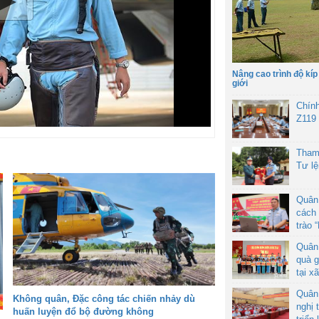
Nâng cao trình độ kíp
giới
Chín
Z119
Tham
Tư l
Quân
cách 
trào 
Quân
quà g
tại x
Quân
Không quân, Đặc công tác chiến nhảy dù
nghị 
huấn luyện đổ bộ đường không