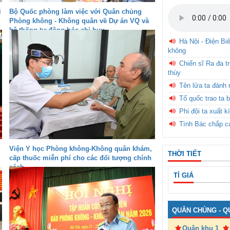
i
Bộ Quốc phòng làm việc với Quân chủng
Phòng không - Không quân về Dự án VQ và
hệ thống tự động hóa chỉ huy
Hà Nội - Điện Bi
không
Chiến sĩ Ra đa t
thùy
Tên lửa ta đánh 
Tổ quốc trao ta b
Phi đội ta xuất k
Tình Bác chắp c
Viện Y học Phòng không-Không quân khám,
THỜI TIẾT
cấp thuốc miễn phí cho các đối tượng chính
sách
TỈ GIÁ
QUÂN CHỦNG - Q
Quân khu 1