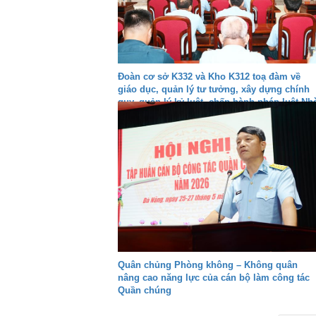
Đoàn cơ sở K332 và Kho K312 toạ đàm về
giáo dục, quản lý tư tưởng, xây dựng chính
quy, quản lý kỷ luật, chấp hành pháp luật Nh
nước, kỷ luật Quân đội và bảo đảm an toàn
trong các hoạt động
Quân chủng Phòng không – Không quân
nâng cao năng lực của cán bộ làm công tác
Quần chúng