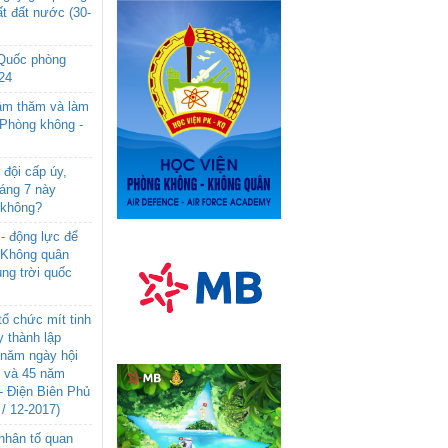
t đất nước (30-
 Quốc phòng
24
âm thăm và làm
 Phòng không -
đội cấp úy,
háng 7 này
 không?
- động lực để
-Không quân
ng trời quốc
ổ chức mít tinh
 thành lập
năm ngày hội
n và 45 năm
- Điện Biên Phủ
 / 12-2017)
- nhân tố quan