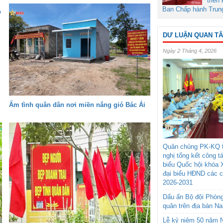
triển
Ban Chấp hành Trun
o
DƯ LUẬN QUAN T
Ngày 2 Tháng 4, 2026
Ấm tình quân dân nơi miền nắng gió Bác Ái
Quân chủng PK-KQ t
nghị tổng kết công t
biểu Quốc hội khóa 
đại biểu HĐND các 
2026-2031
Dấu ấn Bộ đội Phòn
quân trên địa bàn N
Lễ kỷ niệm 50 năm N