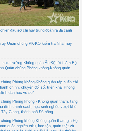
 chiến đấu sở chỉ huy trung đoàn ra đa cảnh
h ủy Quân chủng PK-KQ kiểm tra Nhà máy
 mưu trưởng Không quân Ấn Độ tới thăm Bộ
ệnh Quân chủng Phòng không-Không quân
 chủng Phòng không-Không quân tập huấn cải
hành chính, chuyển đổi số, triển khai Phong
“Bình dân học vụ số”
 chủng Phòng không - Không quân thăm, tặng
ia đình chính sách, học sinh nghèo vượt khó
ã Tây Giang, thành phố Đà nẵng
 chủng Phòng không-Không quân tham gia Hội
toàn quốc nghiên cứu, học tập, quán triệt và