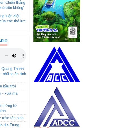
nên Chiến thắng
phủ trên không"
ng luận điệu
của các thế lực
ADIO
g Quang Thanh
 - những ân tình
u bầu trời
i - xưa mà
ảm hứng từ
hình
ơ ước tân binh
ận địa Trung