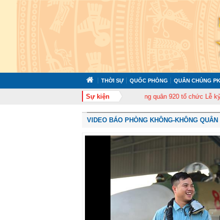
THỜI SỰ
QUỐC PHÒNG
QUÂN CHỦNG PK
huấn cán bộ năm 2026
Trung đoàn Không quân 920 tổ chức Lễ kỷ niệm 50 
Sự kiện
VIDEO BÁO PHÒNG KHÔNG-KHÔNG QUÂN