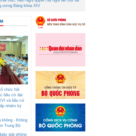
 khai thực hiện Nghị quyết Hội nghị lần thứ ba
g ương Đảng khóa XIV
ÂM
ổ chức hội
ác bầu cử đại
XVI và bầu cử
cấp nhiệm kỳ
g không - Không
am Trung Bộ
gày giải phóng