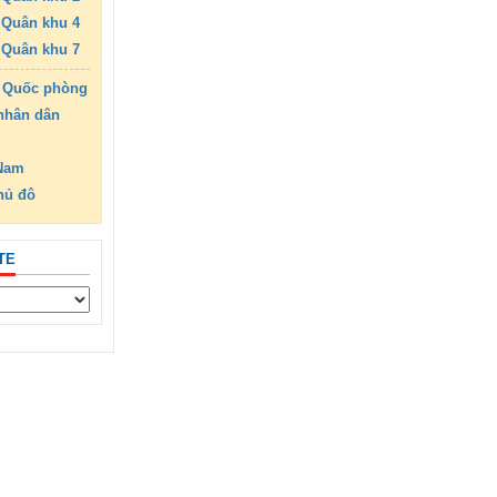
Quân khu 4
Quân khu 7
 Quốc phòng
nhân dân
 Nam
hủ đô
TE