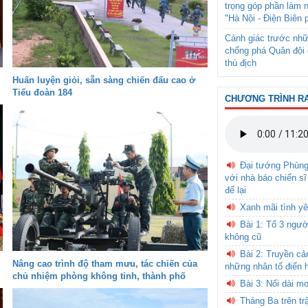
trọng góp phần làm 
"Hà Nội - Điện Biên 
Cảnh giác trước nhữ
chống phá Quân đội 
thù địch
Huấn luyện giỏi, sẵn sàng chiến đấu cao ở
Tiểu đoàn 184
CHƯƠNG TRÌNH R
Đại tướng Phùn
với nhà báo chiến sĩ
để lại
Xanh mãi tình yê
Bài 1: Tổ 3 ngườ
không cũ
Bài 2: Truyền c
Nâng cao trình độ tham mưu, tác chiến của
những nhân tố điển 
chủ nhiệm phòng không tỉnh, thành phố
Bài 3: Nối dài m
Tháng Ba trên tr