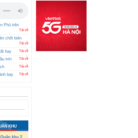
ên Phủ trên
Tải về
rên chốt biên
Tải về
rất hay
Tải về
ầu trời
Tải về
ích
Tải về
ánh bay
Tải về
UÂN KHU
Quân khu 2