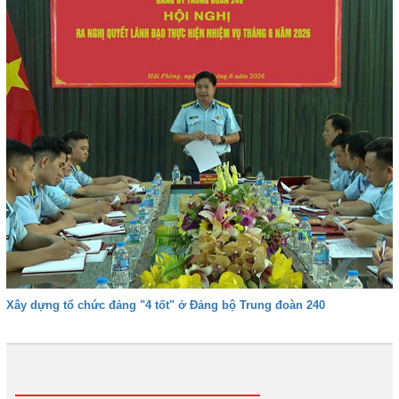
Xây dựng tổ chức đảng "4 tốt" ở Đảng bộ Trung đoàn 240
1
2
3
4
Tiếp
Cuối