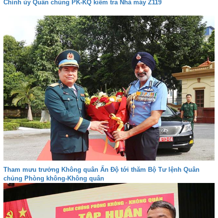
Chính ủy Quân chủng PK-KQ kiểm tra Nhà máy Z119
Tham mưu trưởng Không quân Ấn Độ tới thăm Bộ Tư lệnh Quân
chủng Phòng không-Không quân