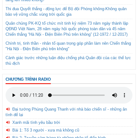
Thi đua Quyết thắng - động lực để Bộ đội Phòng không-Không quân
bảo vệ vững chắc vùng trời quốc gia
Quân chủng PK-KQ tổ chức mít tinh kỷ niệm 73 năm ngày thành lập
QĐND Việt Nam, 28 năm ngày hội quốc phòng toàn dân và 45 năm
Chiến thắng “Hà Nội - Điện Biên Phủ trên không” (12-1972 / 12-2017)
Chính trị, tinh thần - nhân tố quan trọng góp phần làm nên Chiến thắng
"Hà Nội - Điện Biên phủ trên không"
Cảnh giác trước những luận điệu chống phá Quân đội của các thế lực
thù địch
CHƯƠNG TRÌNH RADIO
Đại tướng Phùng Quang Thanh với nhà báo chiến sĩ - những ân
tình để lại
Xanh mãi tình yêu bầu trời
Bài 1: Tổ 3 người - xưa mà không cũ
Bài 2: Truyền cảm hứng từ những nhân tố điển hình