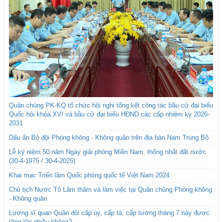
Quân chủng PK-KQ tổ chức hội nghị tổng kết công tác bầu cử đại biểu
Quốc hội khóa XVI và bầu cử đại biểu HĐND các cấp nhiệm kỳ 2026-
2031
Dấu ấn Bộ đội Phòng không - Không quân trên địa bàn Nam Trung Bộ
Lễ kỷ niệm 50 năm Ngày giải phóng Miền Nam, thống nhất đất nước
(30-4-1975 / 30-4-2025)
Khai mạc Triển lãm Quốc phòng quốc tế Việt Nam 2024
Chủ tịch Nước Tô Lâm thăm và làm việc tại Quân chủng Phòng không
- Không quân
Lương sĩ quan Quân đội cấp úy, cấp tá, cấp tướng tháng 7 này được
tăng lên nhiều không?