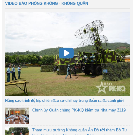
VIDEO BÁO PHÒNG KHÔNG - KHÔNG QUÂN
Nâng cao trình độ kíp chiến đấu sở chỉ huy trung đoàn ra đa cảnh giới
Chính ủy Quân chủng PK-KQ kiểm tra Nhà máy Z119
Tham mưu trưởng Không quân Ấn Độ tới thăm Bộ Tư