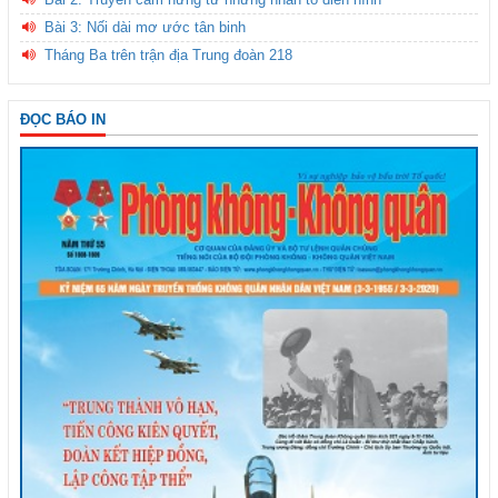
Bài 3: Nối dài mơ ước tân binh
Tháng Ba trên trận địa Trung đoàn 218
ĐỌC BÁO IN