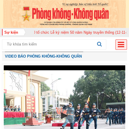
ân 920 tổ chức Lễ kỷ niệm 50 năm Ngày truyền thống (12-11-1975/12-11-202
Sự kiện
VIDEO BÁO PHÒNG KHÔNG-KHÔNG QUÂN