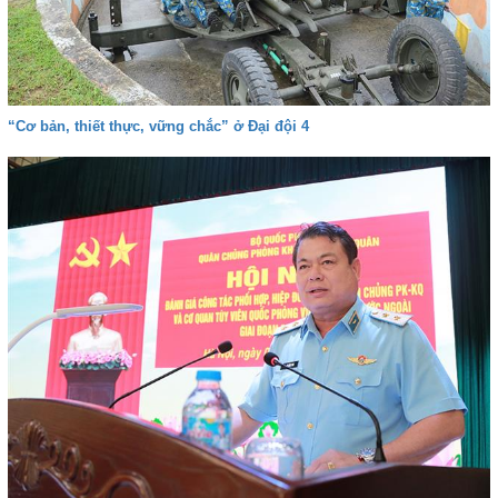
“Cơ bản, thiết thực, vững chắc” ở Đại đội 4