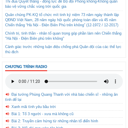
Thi đua Quyết thắng - động lực để Bộ đội Phòng không-Không quân
bảo vệ vững chắc vùng trời quốc gia
Quân chủng PK-KQ tổ chức mít tinh kỷ niệm 73 năm ngày thành lập
QĐND Việt Nam, 28 năm ngày hội quốc phòng toàn dân và 45 năm
Chiến thắng “Hà Nội - Điện Biên Phủ trên không” (12-1972 / 12-2017)
Chính trị, tinh thần - nhân tố quan trọng góp phần làm nên Chiến thắng
"Hà Nội - Điện Biên phủ trên không"
Cảnh giác trước những luận điệu chống phá Quân đội của các thế lực
thù địch
CHƯƠNG TRÌNH RADIO
Đại tướng Phùng Quang Thanh với nhà báo chiến sĩ - những ân
tình để lại
Xanh mãi tình yêu bầu trời
Bài 1: Tổ 3 người - xưa mà không cũ
Bài 2: Truyền cảm hứng từ những nhân tố điển hình