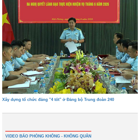
Xây dựng tổ chức đảng "4 tốt" ở Đảng bộ Trung đoàn 240
1
2
3
4
Tiếp
Cuối
VIDEO BÁO PHÒNG KHÔNG - KHÔNG QUÂN