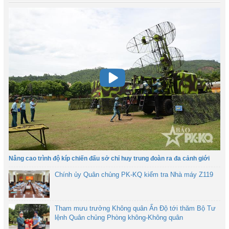
Nâng cao trình độ kíp chiến đấu sở chỉ huy trung đoàn ra đa cảnh giới
Chính ủy Quân chủng PK-KQ kiểm tra Nhà máy Z119
Tham mưu trưởng Không quân Ấn Độ tới thăm Bộ Tư
lệnh Quân chủng Phòng không-Không quân