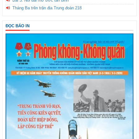
Bài 3: Nối dài mơ ước tân binh
Tháng Ba trên trận địa Trung đoàn 218
ĐỌC BÁO IN