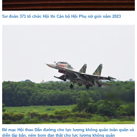
Sư đoàn 371 tổ chức Hội thi Cán bộ Hội Phụ nữ giỏi năm 2023
Bế mạc Hội thao Dẫn đường cho lực lượng không quân toàn quân và
diễn tập bắn, ném bom đạn thật cho lực lượng không quân