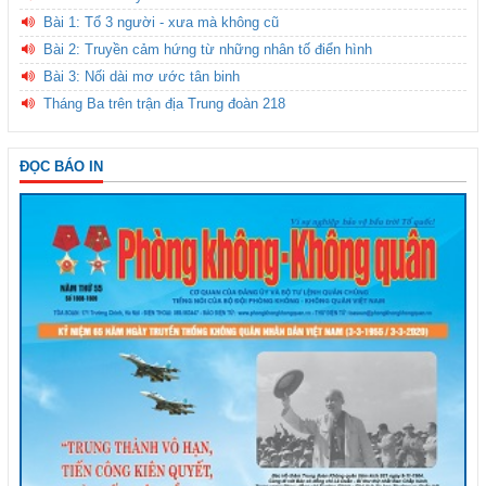
Bài 1: Tổ 3 người - xưa mà không cũ
Bài 2: Truyền cảm hứng từ những nhân tố điển hình
Bài 3: Nối dài mơ ước tân binh
Tháng Ba trên trận địa Trung đoàn 218
ĐỌC BÁO IN