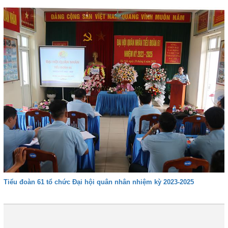
Tiểu đoàn 61 tổ chức Đại hội quân nhân nhiệm kỳ 2023-2025
Đầu
Trước
24
25
26
27
28
29
30