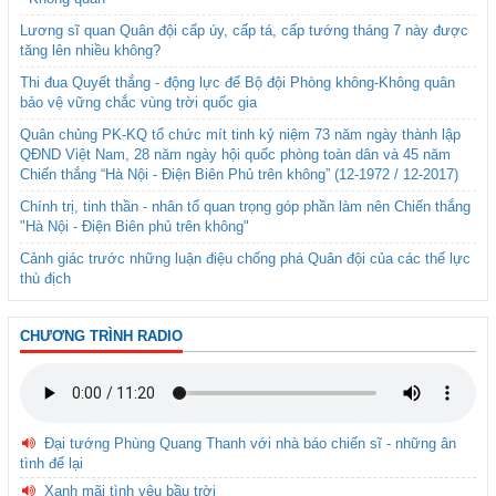
Lương sĩ quan Quân đội cấp úy, cấp tá, cấp tướng tháng 7 này được
tăng lên nhiều không?
Thi đua Quyết thắng - động lực để Bộ đội Phòng không-Không quân
bảo vệ vững chắc vùng trời quốc gia
Quân chủng PK-KQ tổ chức mít tinh kỷ niệm 73 năm ngày thành lập
QĐND Việt Nam, 28 năm ngày hội quốc phòng toàn dân và 45 năm
Chiến thắng “Hà Nội - Điện Biên Phủ trên không” (12-1972 / 12-2017)
Chính trị, tinh thần - nhân tố quan trọng góp phần làm nên Chiến thắng
"Hà Nội - Điện Biên phủ trên không"
Cảnh giác trước những luận điệu chống phá Quân đội của các thế lực
thù địch
CHƯƠNG TRÌNH RADIO
Đại tướng Phùng Quang Thanh với nhà báo chiến sĩ - những ân
tình để lại
Xanh mãi tình yêu bầu trời