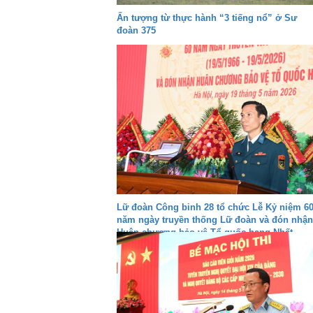
Ấn tượng từ thực hành “3 tiếng nổ” ở Sư
đoàn 375
Lữ đoàn Công binh 28 tổ chức Lễ Kỷ niệm 6
năm ngày truyền thống Lữ đoàn và đón nhận
Huân chương bảo vệ Tổ quốc hạng Nhất