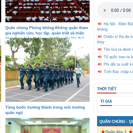
Hà Nội - Điện Bi
Quân chủng Phòng không-Không quân tham
không
gia nghiên cứu, học tập, quán triệt và triển
Chiến sĩ Ra đa t
khai thực hiện Nghị quyết Hội nghị lần thứ
thùy
hai, Ban Chấp hành Trung ương Đảng khóa
XIV
Tên lửa ta đánh 
Tổ quốc trao ta b
Phi đội ta xuất k
Tình Bác chắp c
THỜI TIẾT
TỈ GIÁ
Từng bước trưởng thành trong môi trường
quân ngũ
QUÂN CHỦNG - Q
Quân khu 1