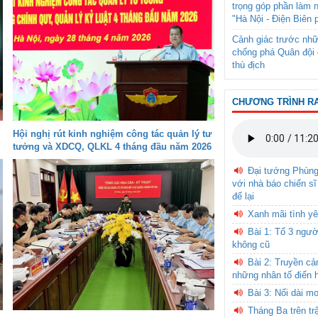
trọng góp phần làm 
"Hà Nội - Điện Biên 
Cảnh giác trước nhữ
chống phá Quân đội 
thù địch
CHƯƠNG TRÌNH R
Hội nghị rút kinh nghiệm công tác quản lý tư
tưởng và XDCQ, QLKL 4 tháng đầu năm 2026
Đại tướng Phùn
với nhà báo chiến sĩ
để lại
Xanh mãi tình yê
Bài 1: Tổ 3 ngườ
không cũ
Bài 2: Truyền c
những nhân tố điển 
Bài 3: Nối dài m
Tháng Ba trên tr