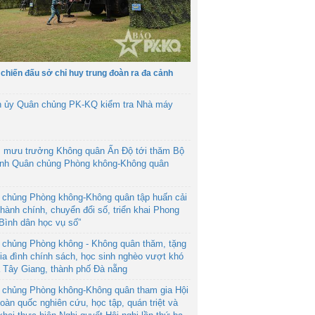
 chiến đấu sở chỉ huy trung đoàn ra đa cảnh
h ủy Quân chủng PK-KQ kiểm tra Nhà máy
 mưu trưởng Không quân Ấn Độ tới thăm Bộ
ệnh Quân chủng Phòng không-Không quân
 chủng Phòng không-Không quân tập huấn cải
hành chính, chuyển đổi số, triển khai Phong
“Bình dân học vụ số”
 chủng Phòng không - Không quân thăm, tặng
ia đình chính sách, học sinh nghèo vượt khó
ã Tây Giang, thành phố Đà nẵng
 chủng Phòng không-Không quân tham gia Hội
toàn quốc nghiên cứu, học tập, quán triệt và