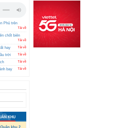
ên Phủ trên
Tải về
rên chốt biên
Tải về
rất hay
Tải về
ầu trời
Tải về
ích
Tải về
ánh bay
Tải về
UÂN KHU
Quân khu 2