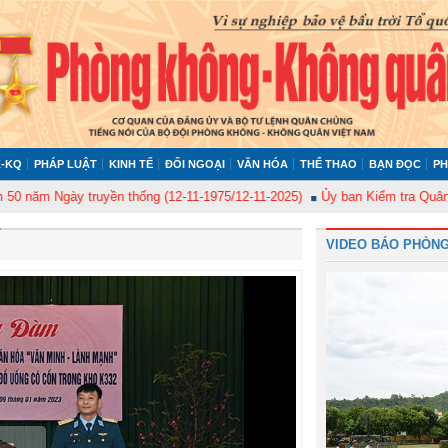
-KQ
PHÁP LUẬT
KINH TẾ
ĐỐI NGOẠI
VĂN HÓA
THỂ THAO
BẠN ĐỌC
PH
gày truyền thống (12-11-1975/12-11-2025)
Ủy ban Kiểm tra Quân ủy Trung
VIDEO BÁO PHÒNG