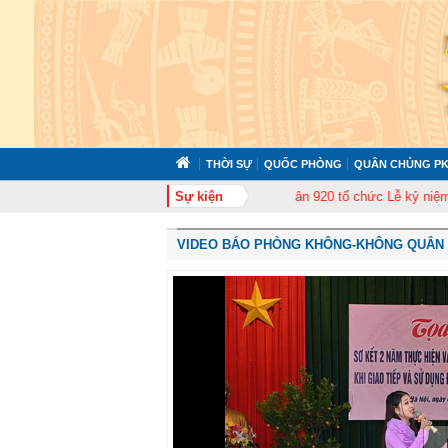
THỜI SỰ
QUỐC PHÒNG
QUÂN CHỦNG PK
 cán bộ năm 2026
Trung đoàn Không quân 920 tổ chức Lễ kỷ niệm 50 năm N
Sự kiện
VIDEO BÁO PHÒNG KHÔNG-KHÔNG QUÂN