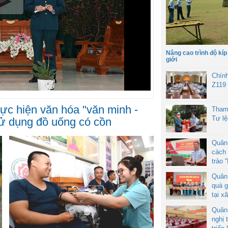
Nâng cao trình độ kíp
giới
Chín
Z119
hực hiện văn hóa "văn minh -
Tham
Tư l
sử dụng đồ uống có cồn
Quân
cách 
trào 
Quân
quà g
tại x
Quân
nghị 