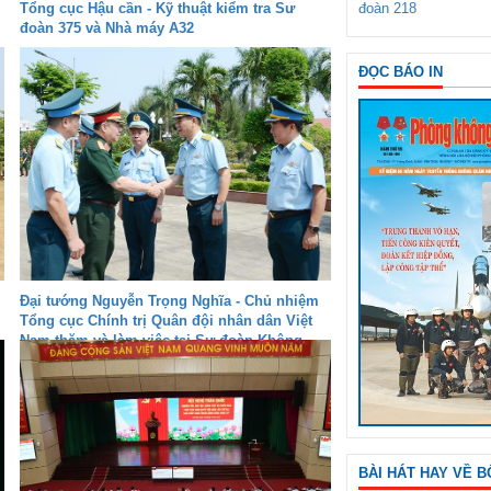
đoàn 218
Tổng cục Hậu cần - Kỹ thuật kiểm tra Sư
đoàn 375 và Nhà máy A32
ĐỌC BÁO IN
Đại tướng Nguyễn Trọng Nghĩa - Chủ nhiệm
Tổng cục Chính trị Quân đội nhân dân Việt
Nam thăm và làm việc tại Sư đoàn Không
quân 372
BÀI HÁT HAY VỀ B