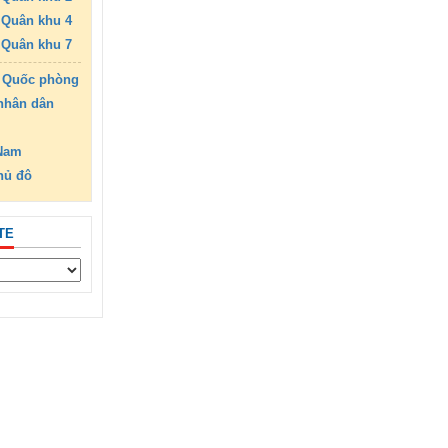
Quân khu 4
Quân khu 7
 Quốc phòng
nhân dân
 Nam
hủ đô
TE