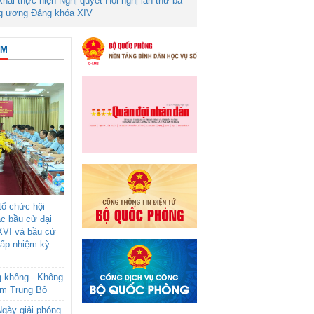
 khai thực hiện Nghị quyết Hội nghị lần thứ ba
g ương Đảng khóa XIV
ÂM
ổ chức hội
ác bầu cử đại
XVI và bầu cử
cấp nhiệm kỳ
g không - Không
am Trung Bộ
gày giải phóng