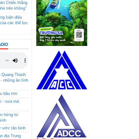
nên Chiến thắng
phủ trên không"
ng luận điệu
của các thế lực
ADIO
g Quang Thanh
 - những ân tình
u bầu trời
i - xưa mà
ảm hứng từ
hình
ơ ước tân binh
ận địa Trung