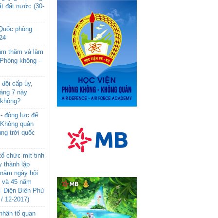
t đất nước (30-
 Quốc phòng
24
âm thăm và làm
 Phòng không -
đội cấp úy,
háng 7 này
 không?
- động lực để
-Không quân
ng trời quốc
ổ chức mít tinh
 thành lập
năm ngày hội
n và 45 năm
- Điện Biên Phủ
 / 12-2017)
- nhân tố quan