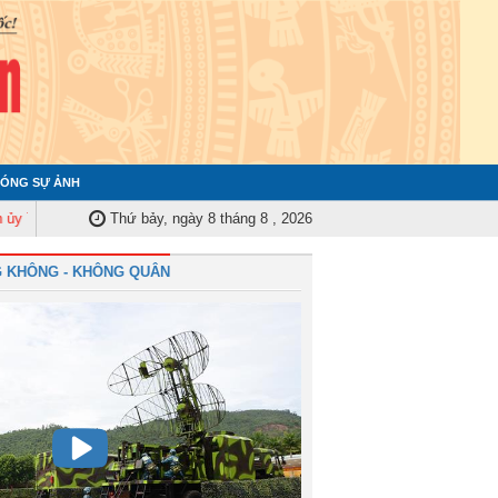
ÓNG SỰ ẢNH
 ương tập huấn nghiệp vụ công tác kiểm tra, giám sát năm 2025
Thứ bảy, ngày 8 tháng 8 , 2026
Quân chủ
 KHÔNG - KHÔNG QUÂN