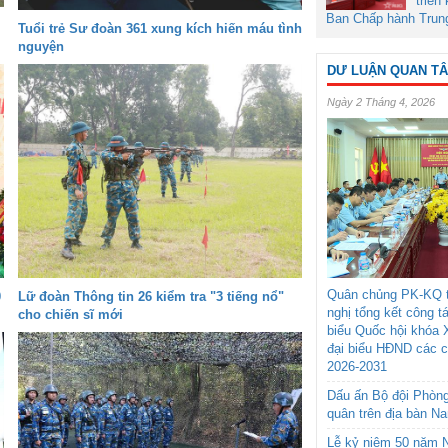
triển
Ban Chấp hành Trun
Tuổi trẻ Sư đoàn 361 xung kích hiến máu tình
nguyện
DƯ LUẬN QUAN T
Ngày 2 Tháng 4, 2026
Quân chủng PK-KQ t
0
Lữ đoàn Thông tin 26 kiểm tra "3 tiếng nổ"
nghị tổng kết công t
cho chiến sĩ mới
biểu Quốc hội khóa 
đại biểu HĐND các 
2026-2031
Dấu ấn Bộ đội Phòn
quân trên địa bàn N
Lễ kỷ niệm 50 năm N