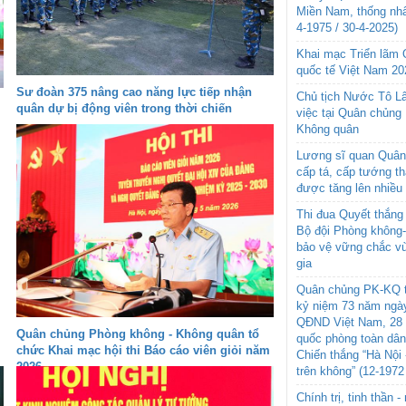
Miền Nam, thống nhấ
4-1975 / 30-4-2025)
Khai mạc Triển lãm
quốc tế Việt Nam 20
Sư đoàn 375 nâng cao năng lực tiếp nhận
Chủ tịch Nước Tô L
quân dự bị động viên trong thời chiến
việc tại Quân chủng
Không quân
Lương sĩ quan Quân 
cấp tá, cấp tướng t
được tăng lên nhiều
Thi đua Quyết thắng 
Bộ đội Phòng không
bảo vệ vững chắc vù
gia
Quân chủng PK-KQ t
kỷ niệm 73 năm ngày
QĐND Việt Nam, 28 
Quân chủng Phòng không - Không quân tổ
quốc phòng toàn dâ
chức Khai mạc hội thi Báo cáo viên giỏi năm
Chiến thắng “Hà Nội 
2026
trên không” (12-1972
Chính trị, tinh thần 