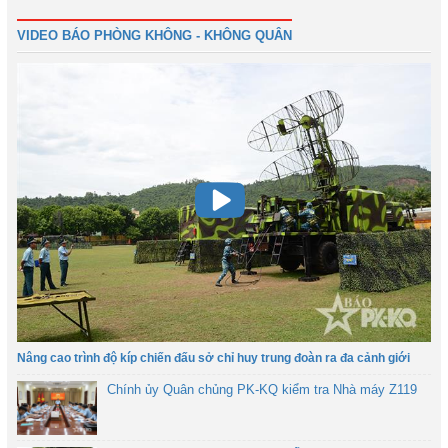
VIDEO BÁO PHÒNG KHÔNG - KHÔNG QUÂN
Nâng cao trình độ kíp chiến đấu sở chỉ huy trung đoàn ra đa cảnh giới
Chính ủy Quân chủng PK-KQ kiểm tra Nhà máy Z119