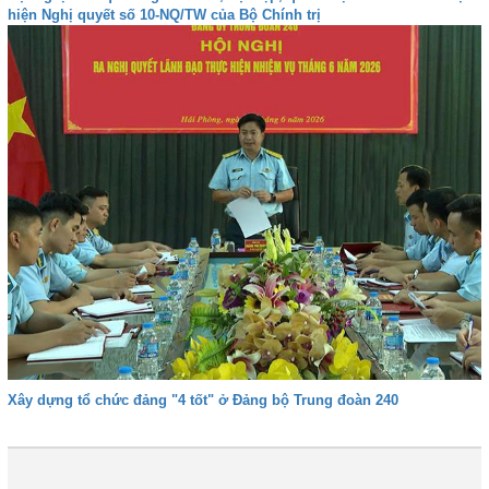
hiện Nghị quyết số 10-NQ/TW của Bộ Chính trị
Xây dựng tổ chức đảng "4 tốt" ở Đảng bộ Trung đoàn 240
1
2
3
4
Tiếp
Cuối