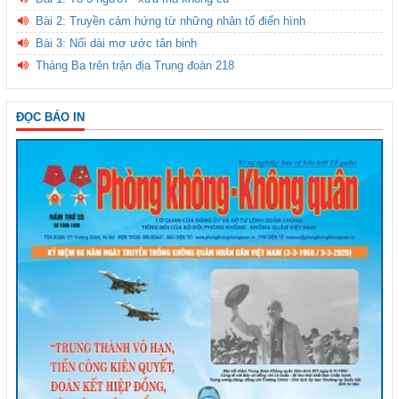
Bài 2: Truyền cảm hứng từ những nhân tố điển hình
Bài 3: Nối dài mơ ước tân binh
Tháng Ba trên trận địa Trung đoàn 218
ĐỌC BÁO IN