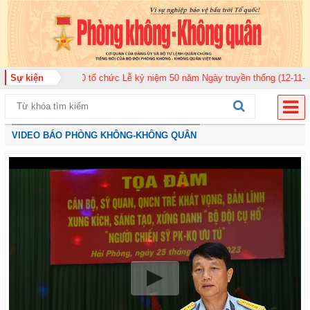
ân 920 tổ chức Lễ kỷ niệm 50 năm Ngày truyền thống (12-11-1975/12-11-202
Sự kiện
VIDEO BÁO PHÒNG KHÔNG-KHÔNG QUÂN