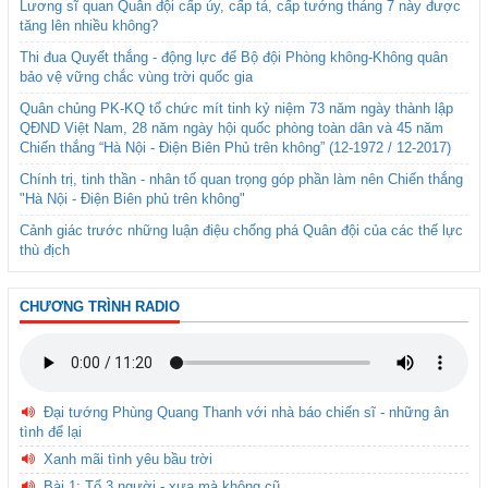
Lương sĩ quan Quân đội cấp úy, cấp tá, cấp tướng tháng 7 này được
tăng lên nhiều không?
Thi đua Quyết thắng - động lực để Bộ đội Phòng không-Không quân
bảo vệ vững chắc vùng trời quốc gia
Quân chủng PK-KQ tổ chức mít tinh kỷ niệm 73 năm ngày thành lập
QĐND Việt Nam, 28 năm ngày hội quốc phòng toàn dân và 45 năm
Chiến thắng “Hà Nội - Điện Biên Phủ trên không” (12-1972 / 12-2017)
Chính trị, tinh thần - nhân tố quan trọng góp phần làm nên Chiến thắng
"Hà Nội - Điện Biên phủ trên không"
Cảnh giác trước những luận điệu chống phá Quân đội của các thế lực
thù địch
CHƯƠNG TRÌNH RADIO
Đại tướng Phùng Quang Thanh với nhà báo chiến sĩ - những ân
tình để lại
Xanh mãi tình yêu bầu trời
Bài 1: Tổ 3 người - xưa mà không cũ