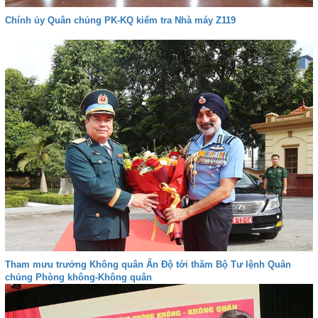
Chính ủy Quân chủng PK-KQ kiểm tra Nhà máy Z119
Tham mưu trưởng Không quân Ấn Độ tới thăm Bộ Tư lệnh Quân
chủng Phòng không-Không quân