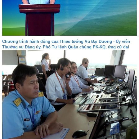
Chương trình hành động của Thiếu tướng Vũ Đại Dương - Ủy viên
Thường vụ Đảng ủy, Phó Tư lệnh Quân chủng PK-KQ, ứng cử đại
biểu Quốc hội khóa XVI tại Khánh Hòa - Đơn vị bầu cử số 4