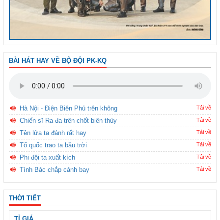
BÀI HÁT HAY VỀ BỘ ĐỘI PK-KQ
Hà Nội - Điện Biên Phủ trên không
Tải về
Chiến sĩ Ra đa trên chốt biên thùy
Tải về
Tên lửa ta đánh rất hay
Tải về
Tổ quốc trao ta bầu trời
Tải về
Phi đội ta xuất kích
Tải về
Tình Bác chắp cánh bay
Tải về
THỜI TIẾT
TỈ GIÁ