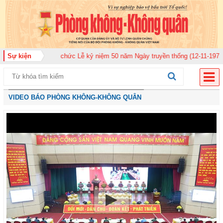
920 tổ chức Lễ kỷ niệm 50 năm Ngày truyền thống (12-11-1975/12-11-2025)
Sự kiện
VIDEO BÁO PHÒNG KHÔNG-KHÔNG QUÂN