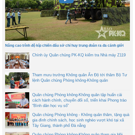
Nâng cao trình độ kíp chiến đấu sở chỉ huy trung đoàn ra đa cảnh giới
Chính ủy Quân chủng PK-KQ kiểm tra Nhà máy Z119
Tham mưu trưởng Không quân Ấn Độ tới thăm Bộ Tư
lệnh Quân chủng Phòng không-Không quân
Quân chủng Phòng không-Không quân tập huấn cải
cách hành chính, chuyển đổi số, triển khai Phong trào
“Bình dân học vụ số”
Quân chủng Phòng không - Không quân thăm, tặng quà
gia đình chính sách, học sinh nghèo vượt khó tại xã
Tây Giang, thành phố Đà nẵng
Quân chủng Phòng không-Không quân tham gia Hội