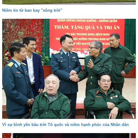
Niềm tin từ ban bay "xông trời"
Vì sự bình yên bầu trời Tổ quốc và niềm hạnh phúc của Nhân dân