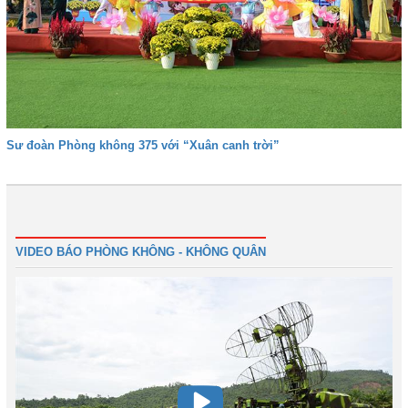
Sư đoàn Phòng không 375 với “Xuân canh trời”
Trước
1
2
3
4
5
6
7
Tiếp
Cuối
VIDEO BÁO PHÒNG KHÔNG - KHÔNG QUÂN