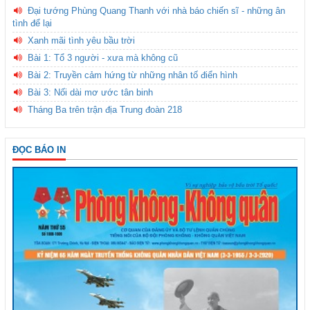
Đại tướng Phùng Quang Thanh với nhà báo chiến sĩ - những ân
tình để lại
Xanh mãi tình yêu bầu trời
Bài 1: Tổ 3 người - xưa mà không cũ
Bài 2: Truyền cảm hứng từ những nhân tố điển hình
Bài 3: Nối dài mơ ước tân binh
Tháng Ba trên trận địa Trung đoàn 218
ĐỌC BÁO IN