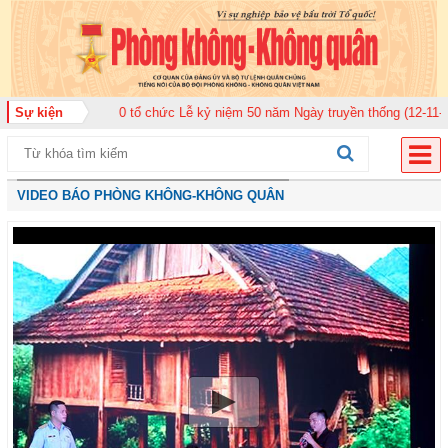
ân 920 tổ chức Lễ kỷ niệm 50 năm Ngày truyền thống (12-11-1975/12-11-202
Sự kiện
VIDEO BÁO PHÒNG KHÔNG-KHÔNG QUÂN