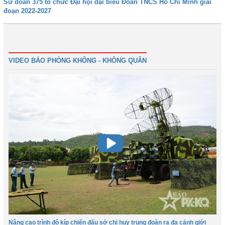
Sư đoàn 375 tổ chức Đại hội đại biểu Đoàn TNCS Hồ Chí Minh giai
đoạn 2022-2027
Đầu
Trước
34
35
36
37
38
39
40
41
Tiếp
Cuối
VIDEO BÁO PHÒNG KHÔNG - KHÔNG QUÂN
Nâng cao trình độ kíp chiến đấu sở chỉ huy trung đoàn ra đa cảnh giới