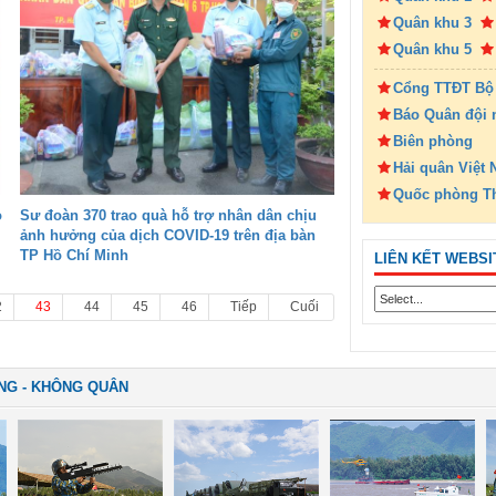
Quân khu 3
Quân khu 5
Cổng TTĐT Bộ
Báo Quân đội 
Biên phòng
Hải quân Việt
Quốc phòng T
o
Sư đoàn 370 trao quà hỗ trợ nhân dân chịu
ảnh hưởng của dịch COVID-19 trên địa bàn
TP Hồ Chí Minh
LIÊN KẾT WEBSI
2
43
44
45
46
Tiếp
Cuối
NG - KHÔNG QUÂN