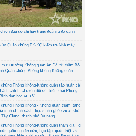
 chiến đấu sở chỉ huy trung đoàn ra đa cảnh
h ủy Quân chủng PK-KQ kiểm tra Nhà máy
 mưu trưởng Không quân Ấn Độ tới thăm Bộ
ệnh Quân chủng Phòng không-Không quân
 chủng Phòng không-Không quân tập huấn cải
hành chính, chuyển đổi số, triển khai Phong
“Bình dân học vụ số”
 chủng Phòng không - Không quân thăm, tặng
ia đình chính sách, học sinh nghèo vượt khó
ã Tây Giang, thành phố Đà nẵng
 chủng Phòng không-Không quân tham gia Hội
toàn quốc nghiên cứu, học tập, quán triệt và