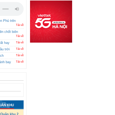
ên Phủ trên
Tải về
rên chốt biên
Tải về
rất hay
Tải về
ầu trời
Tải về
ích
Tải về
ánh bay
Tải về
UÂN KHU
Quân khu 2