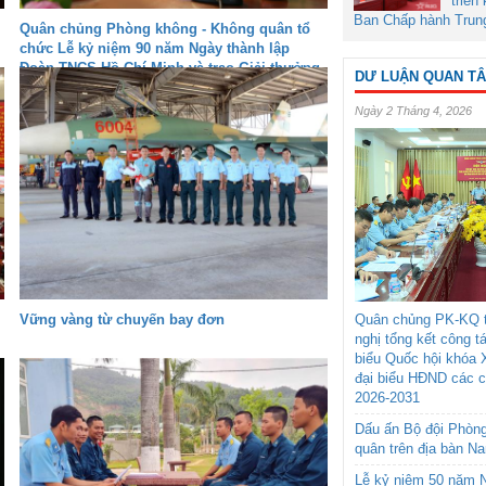
triển
Ban Chấp hành Trun
Quân chủng Phòng không - Không quân tổ
chức Lễ kỷ niệm 90 năm Ngày thành lập
Đoàn TNCS Hồ Chí Minh và trao Giải thưởng
DƯ LUẬN QUAN T
“Sáng tạo trẻ” năm 2020
Ngày 2 Tháng 4, 2026
Vững vàng từ chuyến bay đơn
Quân chủng PK-KQ t
nghị tổng kết công t
biểu Quốc hội khóa 
đại biểu HĐND các 
2026-2031
Dấu ấn Bộ đội Phòn
quân trên địa bàn N
Lễ kỷ niệm 50 năm N