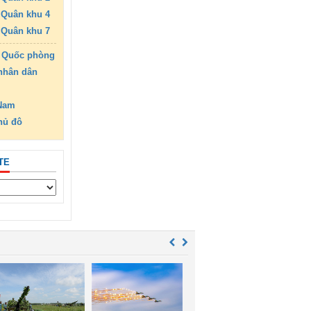
Quân khu 4
Quân khu 7
 Quốc phòng
nhân dân
 Nam
hủ đô
TE