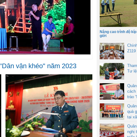
Nâng cao trình độ kíp
giới
Chín
Z119
i "Dân vận khéo" năm 2023
Tham
Tư l
Quân
cách 
trào 
Quân
quà g
tại x
Quân
nghị 