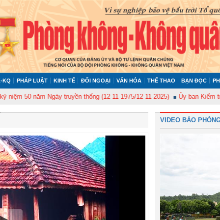
-KQ
PHÁP LUẬT
KINH TẾ
ĐỐI NGOẠI
VĂN HÓA
THỂ THAO
BẠN ĐỌC
PH
0 năm Ngày truyền thống (12-11-1975/12-11-2025)
Ủy ban Kiểm tra Quân ủ
VIDEO BÁO PHÒNG