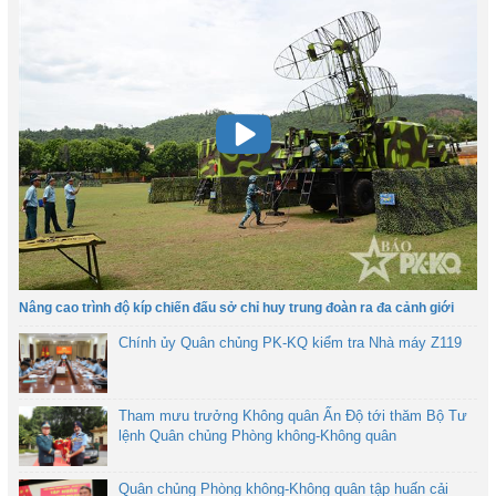
Nâng cao trình độ kíp chiến đấu sở chỉ huy trung đoàn ra đa cảnh giới
Chính ủy Quân chủng PK-KQ kiểm tra Nhà máy Z119
Tham mưu trưởng Không quân Ấn Độ tới thăm Bộ Tư
lệnh Quân chủng Phòng không-Không quân
Quân chủng Phòng không-Không quân tập huấn cải