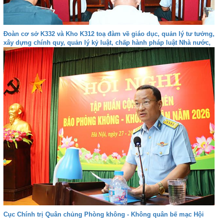
Đoàn cơ sở K332 và Kho K312 toạ đàm về giáo dục, quản lý tư tưởng,
xây dựng chính quy, quản lý kỷ luật, chấp hành pháp luật Nhà nước,
kỷ luật Quân đội và bảo đảm an toàn trong các hoạt động
Cục Chính trị Quân chủng Phòng không - Không quân bế mạc Hội