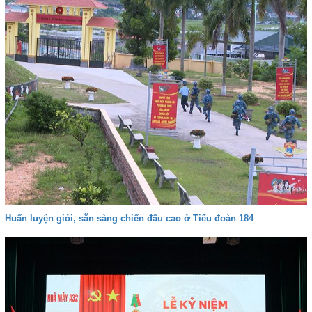
Huấn luyện giỏi, sẵn sàng chiến đấu cao ở Tiểu đoàn 184