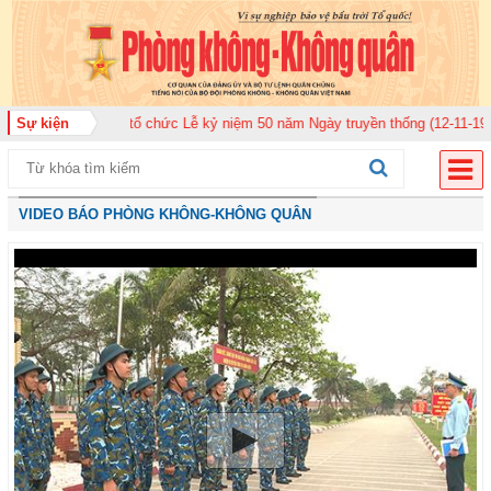
uân 920 tổ chức Lễ kỷ niệm 50 năm Ngày truyền thống (12-11-1975/12-11-20
Sự kiện
VIDEO BÁO PHÒNG KHÔNG-KHÔNG QUÂN