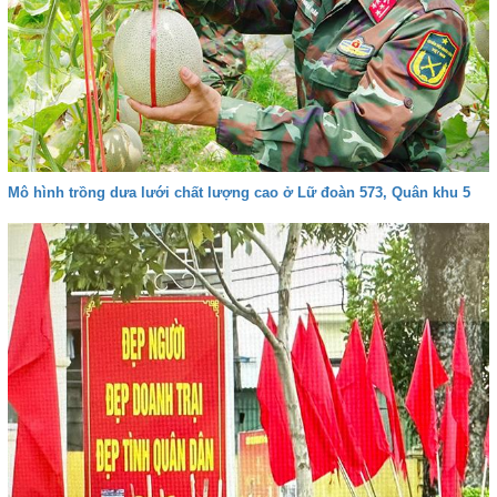
Mô hình trồng dưa lưới chất lượng cao ở Lữ đoàn 573, Quân khu 5