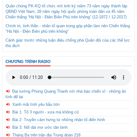
Quân chủng PK-KQ tổ chức mít tinh kỷ niệm 73 năm ngày thành lập
QĐND Việt Nam, 28 năm ngày hội quốc phòng toàn dân và 45 năm
Chiến thắng “Hà Nội - Điện Biên Phủ trên không” (12-1972 / 12-2017)
Chính trị, tinh thần - nhân tố quan trọng góp phần làm nên Chiến thắng
"Hà Nội - Điện Biên phủ trên không"
Cảnh giác trước những luận điệu chống phá Quân đội của các thế lực
thù địch
CHƯƠNG TRÌNH RADIO
Đại tướng Phùng Quang Thanh với nhà báo chiến sĩ - những ân
tình để lại
Xanh mãi tình yêu bầu trời
Bài 1: Tổ 3 người - xưa mà không cũ
Bài 2: Truyền cảm hứng từ những nhân tố điển hình
Bài 3: Nối dài mơ ước tân binh
Tháng Ba trên trận địa Trung đoàn 218