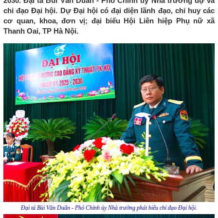
2030. Đại tá Bùi Văn Duẩn - Phó Chính ủy Nhà trường dự và
chỉ đạo Đại hội. Dự Đại hội có đại diện lãnh đạo, chỉ huy các
cơ quan, khoa, đơn vị; đại biểu Hội Liên hiệp Phụ nữ xã
Thanh Oai, TP Hà Nội.
Đại tá Bùi Văn Duẩn - Phó Chính ủy Nhà trường phát biểu chỉ đạo Đại hội.