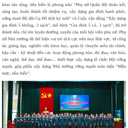
khai sâu rộng; tiêu biểu là phong trào “Phụ nữ Quân đội đoàn kết,
sáng tạo, hoàn thành tốt nhiệm vụ, xây dựng gia đình hạnh phúc,
xứng danh Bộ đội Cụ Hồ thời kỳ mới” và Cuộc vận động “Xây dựng
gia đình 5 không, 3 sạch”, mô hình “Gia đình 5 có, 3 sạch”, đã trở
thành tiêu chí rèn luyện thường xuyên của mỗi hội viên phụ nữ. Phụ
nữ Nhà trường đã thể hiện vai trò tích cực trên mọi lĩnh vực, từ công
tác giảng dạy, nghiên cứu khoa học, quản lý chuyên môn tài chính,
hậu cần - kỹ thuật đến các hoạt động phong trào, thi đua, văn hóa,
văn nghệ, thể dục, thể thao… thiết thực xây dựng tổ chức Hội vững
mạnh, góp phần xây dựng Nhà trường vững mạnh toàn diện “Mẫu
mực, tiêu biểu”.