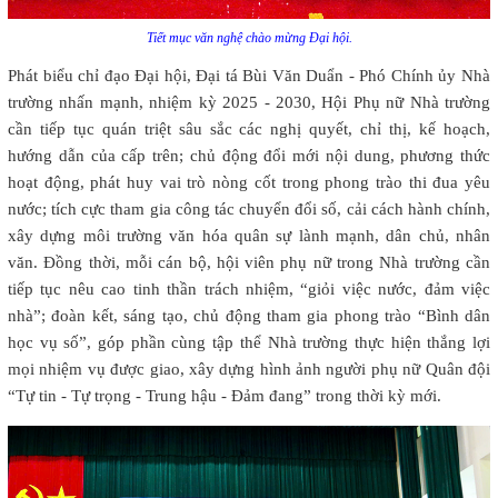
Tiết mục văn nghệ chào mừng Đại hội.
Phát biểu chỉ đạo Đại hội, Đại tá Bùi Văn Duẩn - Phó Chính ủy Nhà
trường nhấn mạnh, nhiệm kỳ 2025 - 2030, Hội Phụ nữ Nhà trường
cần tiếp tục quán triệt sâu sắc các nghị quyết, chỉ thị, kế hoạch,
hướng dẫn của cấp trên; chủ động đổi mới nội dung, phương thức
hoạt động, phát huy vai trò nòng cốt trong phong trào thi đua yêu
nước; tích cực tham gia công tác chuyển đổi số, cải cách hành chính,
xây dựng môi trường văn hóa quân sự lành mạnh, dân chủ, nhân
văn. Đồng thời, mỗi cán bộ, hội viên phụ nữ trong Nhà trường cần
tiếp tục nêu cao tinh thần trách nhiệm, “giỏi việc nước, đảm việc
nhà”; đoàn kết, sáng tạo, chủ động tham gia phong trào “Bình dân
học vụ số”, góp phần cùng tập thể Nhà trường thực hiện thắng lợi
mọi nhiệm vụ được giao, xây dựng hình ảnh người phụ nữ Quân đội
“Tự tin - Tự trọng - Trung hậu - Đảm đang” trong thời kỳ mới.