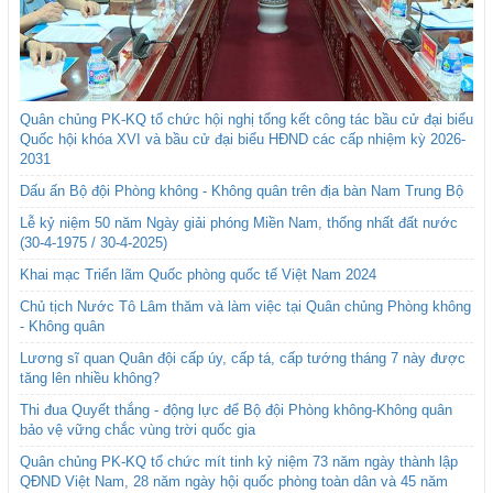
Quân chủng PK-KQ tổ chức hội nghị tổng kết công tác bầu cử đại biểu
Quốc hội khóa XVI và bầu cử đại biểu HĐND các cấp nhiệm kỳ 2026-
2031
Dấu ấn Bộ đội Phòng không - Không quân trên địa bàn Nam Trung Bộ
Lễ kỷ niệm 50 năm Ngày giải phóng Miền Nam, thống nhất đất nước
(30-4-1975 / 30-4-2025)
Khai mạc Triển lãm Quốc phòng quốc tế Việt Nam 2024
Chủ tịch Nước Tô Lâm thăm và làm việc tại Quân chủng Phòng không
- Không quân
Lương sĩ quan Quân đội cấp úy, cấp tá, cấp tướng tháng 7 này được
tăng lên nhiều không?
Thi đua Quyết thắng - động lực để Bộ đội Phòng không-Không quân
bảo vệ vững chắc vùng trời quốc gia
Quân chủng PK-KQ tổ chức mít tinh kỷ niệm 73 năm ngày thành lập
QĐND Việt Nam, 28 năm ngày hội quốc phòng toàn dân và 45 năm