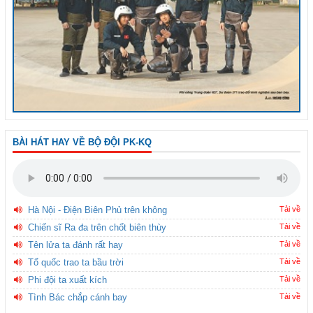
BÀI HÁT HAY VỀ BỘ ĐỘI PK-KQ
Hà Nội - Điện Biên Phủ trên không
Tải về
Chiến sĩ Ra đa trên chốt biên thùy
Tải về
Tên lửa ta đánh rất hay
Tải về
Tổ quốc trao ta bầu trời
Tải về
Phi đội ta xuất kích
Tải về
Tình Bác chắp cánh bay
Tải về