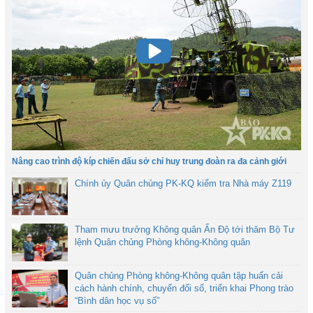
Nâng cao trình độ kíp chiến đấu sở chỉ huy trung đoàn ra đa cảnh giới
Chính ủy Quân chủng PK-KQ kiểm tra Nhà máy Z119
Tham mưu trưởng Không quân Ấn Độ tới thăm Bộ Tư
lệnh Quân chủng Phòng không-Không quân
Quân chủng Phòng không-Không quân tập huấn cải
cách hành chính, chuyển đổi số, triển khai Phong trào
“Bình dân học vụ số”