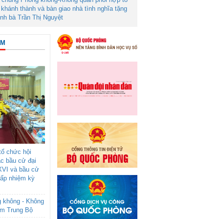
khánh thành và bàn giao nhà tình nghĩa tặng
ình bà Trần Thị Nguyệt
ÂM
ổ chức hội
ác bầu cử đại
XVI và bầu cử
cấp nhiệm kỳ
g không - Không
am Trung Bộ