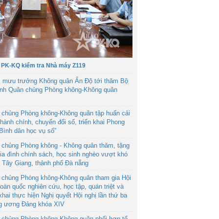
 PK-KQ kiểm tra Nhà máy Z119
 mưu trưởng Không quân Ấn Độ tới thăm Bộ
ệnh Quân chủng Phòng không-Không quân
 chủng Phòng không-Không quân tập huấn cải
hành chính, chuyển đổi số, triển khai Phong
“Bình dân học vụ số”
 chủng Phòng không - Không quân thăm, tặng
ia đình chính sách, học sinh nghèo vượt khó
ã Tây Giang, thành phố Đà nẵng
 chủng Phòng không-Không quân tham gia Hội
toàn quốc nghiên cứu, học tập, quán triệt và
 khai thực hiện Nghị quyết Hội nghị lần thứ ba
g ương Đảng khóa XIV
 chủng Phòng không-Không quân phối hợp tổ