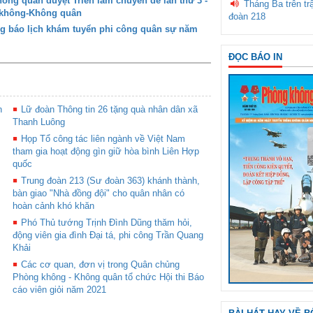
ng quân duyệt Triển lãm chuyên đề lần thứ 3 -
Tháng Ba trên tr
g không-Không quân
đoàn 218
g báo lịch khám tuyển phi công quân sự năm
ĐỌC BÁO IN
n
Lữ đoàn Thông tin 26 tặng quà nhân dân xã
Thanh Luông
Họp Tổ công tác liên ngành về Việt Nam
tham gia hoạt động gìn giữ hòa bình Liên Hợp
quốc
Trung đoàn 213 (Sư đoàn 363) khánh thành,
bàn giao "Nhà đồng đội" cho quân nhân có
hoàn cảnh khó khăn
Phó Thủ tướng Trịnh Đình Dũng thăm hỏi,
động viên gia đình Đại tá, phi công Trần Quang
Khải
Các cơ quan, đơn vị trong Quân chủng
Phòng không - Không quân tổ chức Hội thi Báo
cáo viên giỏi năm 2021