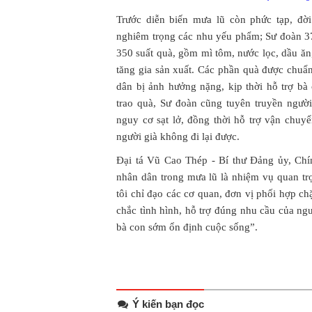
Trước diễn biến mưa lũ còn phức tạp, đời
nghiêm trọng các nhu yếu phẩm; Sư đoàn 37
350 suất quà, gồm mì tôm, nước lọc, dầu ăn
tăng gia sản xuất. Các phần quà được chuẩ
dân bị ảnh hưởng nặng, kịp thời hỗ trợ bà
trao quà, Sư đoàn cũng tuyên truyền ngườ
nguy cơ sạt lở, đồng thời hỗ trợ vận chu
người già không đi lại được.
Đại tá Vũ Cao Thép - Bí thư Đảng ủy, Chí
nhân dân trong mưa lũ là nhiệm vụ quan trọ
tôi chỉ đạo các cơ quan, đơn vị phối hợp c
chắc tình hình, hỗ trợ đúng nhu cầu của ngư
bà con sớm ổn định cuộc sống”.
Ý kiến bạn đọc