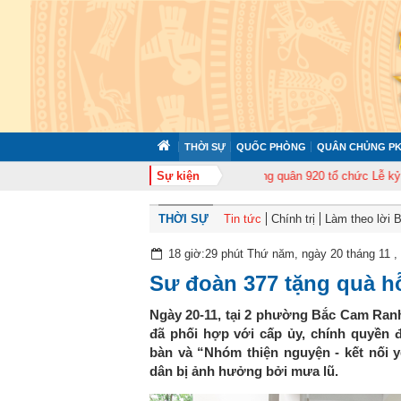
THỜI SỰ
QUỐC PHÒNG
QUÂN CHỦNG PK
p huấn cán bộ năm 2026
Trung đoàn Không quân 920 tổ chức Lễ kỷ niệm 5
Sự kiện
THỜI SỰ
Tin tức
Chính trị
Làm theo lời 
18 giờ:29 phút Thứ năm, ngày 20 tháng 11 ,
Sư đoàn 377 tặng quà h
Ngày 20-11, tại 2 phường Bắc Cam Ranh
đã phối hợp với cấp ủy, chính quyền đ
bàn và “Nhóm thiện nguyện - kết nối 
dân bị ảnh hưởng bởi mưa lũ.