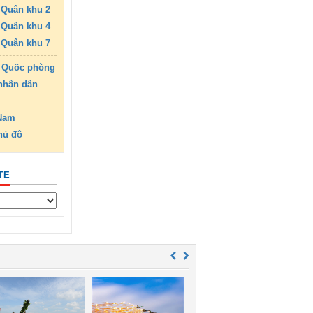
Quân khu 2
Quân khu 4
Quân khu 7
 Quốc phòng
nhân dân
 Nam
hủ đô
TE