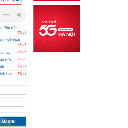
Ộ ĐỘI PK-KQ
ên Phủ trên
Tải về
rên chốt biên
Tải về
rất hay
Tải về
ầu trời
Tải về
ích
Tải về
ánh bay
Tải về
UÂN KHU