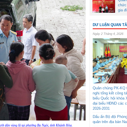
chức 
gia đ
DƯ LUẬN QUAN T
Ngày 2 Tháng 4, 2026
Quân chủng PK-KQ t
nghị tổng kết công t
biểu Quốc hội khóa 
đại biểu HĐND các 
2026-2031
Dấu ấn Bộ đội Phòn
quân trên địa bàn N
gười dân vùng lũ tại phường Ba Ngòi, tỉnh Khánh Hòa.