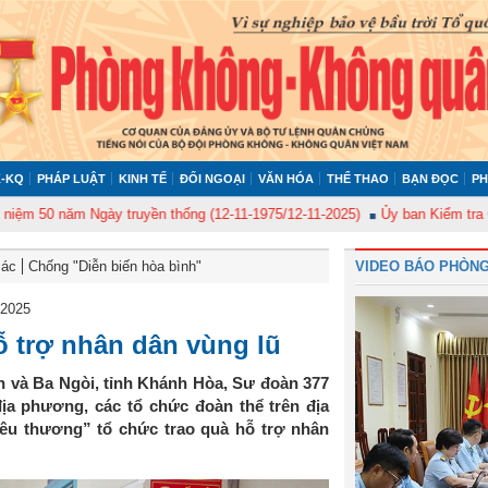
-KQ
PHÁP LUẬT
KINH TẾ
ĐỐI NGOẠI
VĂN HÓA
THỂ THAO
BẠN ĐỌC
PH
0 năm Ngày truyền thống (12-11-1975/12-11-2025)
Ủy ban Kiểm tra Quân ủy
Bác
Chống "Diễn biến hòa bình"
VIDEO BÁO PHÒNG
 2025
ỗ trợ nhân dân vùng lũ
 và Ba Ngòi, tỉnh Khánh Hòa, Sư đoàn 377
ịa phương, các tổ chức đoàn thể trên địa
yêu thương” tổ chức trao quà hỗ trợ nhân