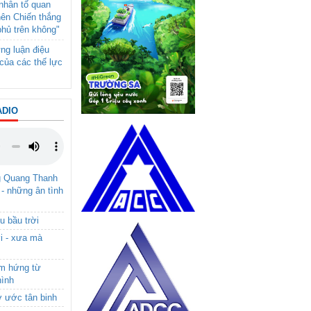
- nhân tố quan
nên Chiến thắng
phủ trên không"
ng luận điệu
của các thế lực
ADIO
g Quang Thanh
 - những ân tình
u bầu trời
i - xưa mà
ảm hứng từ
hình
ơ ước tân binh