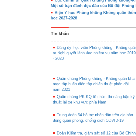
Cục Chính trị Quân chủng Phòng không-Khô
Một số trận đánh độc đáo của Bộ đội Phòn
Viện Y học Phòng không-Không quân thôn
học 2027-2028
Tin khác
Đảng ủy Học viện Phòng không - Không quâ
ra Nghị quyết lãnh đạo nhiệm vụ năm học 2019
- 2020
Quân chủng Phòng không - Không quân khai
mạc tập huấn diễn tập chiến thuật phân đội
năm 2021
Quân chủng PK-KQ tổ chức thi nâng bậc kỹ
thuật lái xe khu vực phía Nam
Trung đoàn 64 hỗ trợ nhân dân trên địa bàn
đóng quân phòng, chống dịch COVID-19
Đoàn Kiểm tra, giám sát số 12 của Bộ Chính