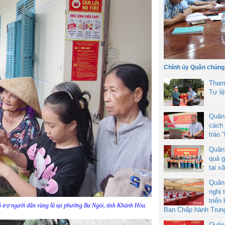
Chính ủy Quân chủng
Tham
Tư l
Quân
cách 
trào 
Quân
quà g
tại x
Quân
nghị 
triển
 trợ người dân vùng lũ tại phường Ba Ngòi, tỉnh Khánh Hòa.
Ban Chấp hành Trun
Quân