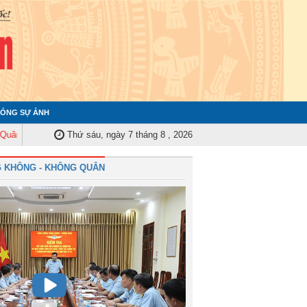
ÓNG SỰ ẢNH
 Trung ương tập huấn nghiệp vụ công tác kiểm tra, giám sát năm 2025
Thứ sáu, ngày 7 tháng 8 , 2026
Qu
 KHÔNG - KHÔNG QUÂN