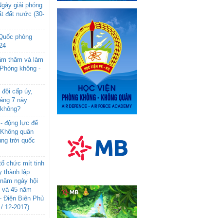
gày giải phóng
t đất nước (30-
 Quốc phòng
24
âm thăm và làm
 Phòng không -
đội cấp úy,
háng 7 này
 không?
- động lực để
-Không quân
ng trời quốc
ổ chức mít tinh
 thành lập
năm ngày hội
n và 45 năm
- Điện Biên Phủ
 / 12-2017)