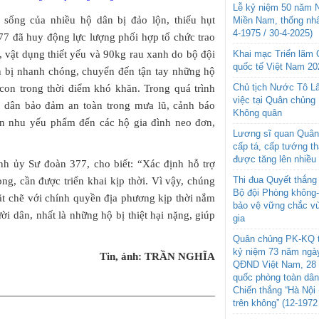
Lễ kỷ niệm 50 năm N
 sống của nhiều hộ dân bị đảo lộn, thiếu hụt
Miền Nam, thống nhấ
4-1975 / 30-4-2025)
7 đã huy động lực lượng phối hợp tổ chức trao
Khai mạc Triển lãm
, vật dụng thiết yếu và 90kg rau xanh do bộ đội
quốc tế Việt Nam 20
n bị nhanh chóng, chuyển đến tận tay những hộ
Chủ tịch Nước Tô L
 con trong thời điểm khó khăn. Trong quá trình
việc tại Quân chủng
i dân bảo đảm an toàn trong mưa lũ, cảnh báo
Không quân
yển nhu yếu phẩm đến các hộ gia đình neo đơn,
Lương sĩ quan Quân 
cấp tá, cấp tướng t
được tăng lên nhiều
nh ủy Sư đoàn 377, cho biết: “Xác định hỗ trợ
Thi đua Quyết thắng 
ng, cần được triển khai kịp thời. Vì vậy, chúng
Bộ đội Phòng không
hặt chẽ với chính quyền địa phương kịp thời nắm
bảo vệ vững chắc vù
ời dân, nhất là những hộ bị thiệt hại nặng, giúp
gia
Quân chủng PK-KQ t
kỷ niệm 73 năm ngày
Tin, ảnh: TRẦN NGHĨA
QĐND Việt Nam, 28 
quốc phòng toàn dâ
Chiến thắng “Hà Nội 
trên không” (12-1972