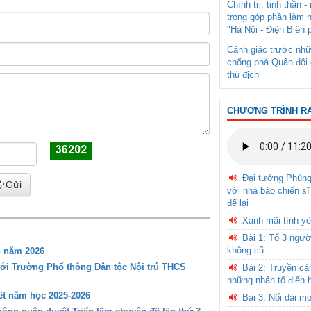
Chính trị, tinh thần 
trọng góp phần làm 
"Hà Nội - Điện Biên 
Cảnh giác trước nhữ
chống phá Quân đội 
thù địch
CHƯƠNG TRÌNH R
Đại tướng Phùn
Gửi
với nhà báo chiến sĩ
để lại
Xanh mãi tình yê
Bài 1: Tổ 3 ngườ
không cũ
n năm 2026
với Trường Phổ thông Dân tộc Nội trú THCS
Bài 2: Truyền c
những nhân tố điển 
t năm học 2025-2026
Bài 3: Nối dài m