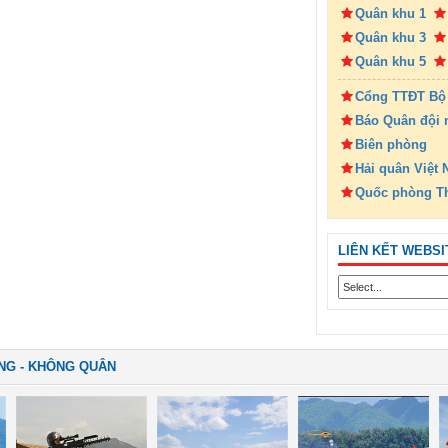
Quân khu 1
Quân khu 3
Quân khu 5
Cổng TTĐT Bộ
Báo Quân đội 
Biên phòng
Hải quân Việt
Quốc phòng T
LIÊN KẾT WEBSI
NG - KHÔNG QUÂN