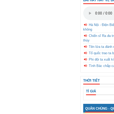
BÀI HÁT HAY VỀ B
Hà Nội - Điện Bi
không
Chiến sĩ Ra đa t
thùy
Tên lửa ta đánh 
Tổ quốc trao ta b
Phi đội ta xuất k
Tình Bác chắp c
THỜI TIẾT
TỈ GIÁ
QUÂN CHỦNG - Q