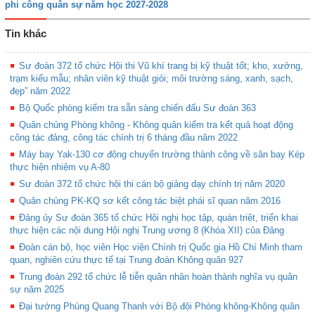
phi công quân sự năm học 2027-2028
Tin khác
Sư đoàn 372 tổ chức Hội thi Vũ khí trang bị kỹ thuật tốt; kho, xưởng,
trạm kiểu mẫu; nhân viên kỹ thuật giỏi; môi trường sáng, xanh, sạch,
đẹp” năm 2022
Bộ Quốc phòng kiểm tra sẵn sàng chiến đấu Sư đoàn 363
Quân chủng Phòng không - Không quân kiểm tra kết quả hoạt động
công tác đảng, công tác chính trị 6 tháng đầu năm 2022
Máy bay Yak-130 cơ động chuyển trường thành công về sân bay Kép
thực hiện nhiệm vụ A-80
Sư đoàn 372 tổ chức hội thi cán bộ giảng dạy chính trị năm 2020
Quân chủng PK-KQ sơ kết công tác biệt phái sĩ quan năm 2016
Đảng ủy Sư đoàn 365 tổ chức Hội nghị học tập, quán triệt, triển khai
thực hiện các nội dung Hội nghị Trung ương 8 (Khóa XII) của Đảng
Đoàn cán bộ, học viên Học viện Chính trị Quốc gia Hồ Chí Minh tham
quan, nghiên cứu thực tế tại Trung đoàn Không quân 927
Trung đoàn 292 tổ chức lễ tiễn quân nhân hoàn thành nghĩa vụ quân
sự năm 2025
Đại tướng Phùng Quang Thanh với Bộ đội Phòng không-Không quân