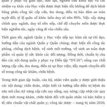
quân y phục vụ giáo dục, đào tạo, nghiên cứu khoa học và các
nhiệm vụ khác của Học viện được thực hiện tốt; không để dịch bệnh
bùng phát; công tác cấp cứu, thu dung, điều trị bảo đảm an toàn
tuyệt đối; tỷ lệ quân số khỏe luôn duy trì trên 99%. Việc xây dựng
chính quy ngành, duy trì nền nếp, chế độ chuyên môn được thực
hiện nghiêm túc, ngày càng đi vào chiều sâu.
Thời gian tới, ngành Quân y Học viện tiếp tục bám sát sự chỉ đạo,
hướng dẫn của ngành Quân y Quân chủng; thực hiện tốt công tác
phòng, chống dịch bệnh, vệ sinh môi trường, vệ sinh an toàn thực
phẩm và quản lý sức khỏe các đối tượng. Đồng thời, chuẩn bị chu
đáo các nội dung quân y phục vụ Diễn tập “DT-26”; nâng cao chất
lượng cấp cứu, thu dung, điều trị tại Học viện; đẩy mạnh chuyển đổi
số trong công tác khám, chữa bệnh.
Trong thời gian tập huấn, cán bộ, nhân viên quân y được giới thiệu
các nội dung: chẩn đoán, nhận biết và hướng dẫn điều trị bệnh do
não mô cầu; kỹ năng cấp cứu say nắng, say nóng; cập nhật các quy
định mới trong khám, chữa bệnh đối với quân nhân và bảo hiểm y
tế; tiêu chuẩn vật chất quân y; công tác dược – trang bị năm 2026;