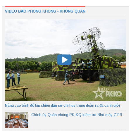
VIDEO BÁO PHÒNG KHÔNG - KHÔNG QUÂN
Nâng cao trình độ kíp chiến đấu sở chỉ huy trung đoàn ra đa cảnh giới
Chính ủy Quân chủng PK-KQ kiểm tra Nhà máy Z119