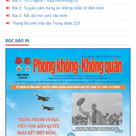
Bài 1: Tổ 3 người - xưa mà không cũ
Bài 2: Truyền cảm hứng từ những nhân tố điển hình
Bài 3: Nối dài mơ ước tân binh
Tháng Ba trên trận địa Trung đoàn 218
ĐỌC BÁO IN