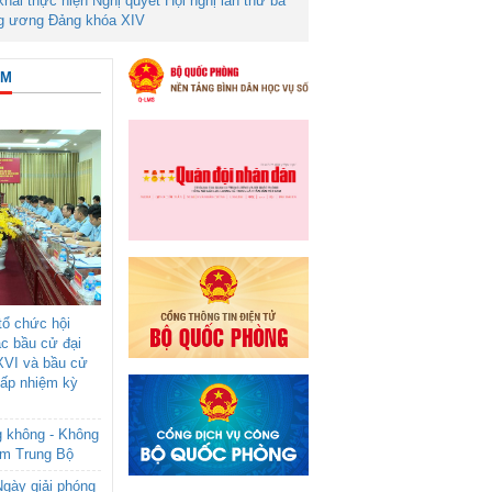
 khai thực hiện Nghị quyết Hội nghị lần thứ ba
g ương Đảng khóa XIV
ÂM
ổ chức hội
ác bầu cử đại
XVI và bầu cử
cấp nhiệm kỳ
g không - Không
am Trung Bộ
gày giải phóng