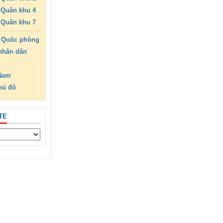
Quân khu 4
Quân khu 7
 Quốc phòng
nhân dân
 Nam
hủ đô
TE