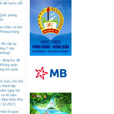
t đất nước (30-
 Quốc phòng
24
âm thăm và làm
 Phòng không -
đội cấp úy,
háng 7 này
 không?
- động lực để
-Không quân
ng trời quốc
ổ chức mít tinh
 thành lập
năm ngày hội
n và 45 năm
- Điện Biên Phủ
 / 12-2017)
- nhân tố quan