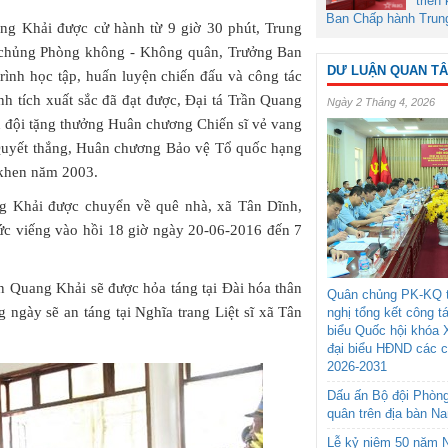
triển
Ban Chấp hành Trun
ang Khải được cử hành từ 9 giờ 30 phút, Trung
chủng Phòng không - Không quân, Trưởng Ban
DƯ LUẬN QUAN T
 trình học tập, huấn luyện chiến đấu và công tác
h tích xuất sắc đã đạt được, Đại tá Trần Quang
Ngày 2 Tháng 4, 2026
 đội tặng thưởng Huân chương Chiến sĩ vẻ vang
Quyết thắng, Huân chương Bảo vệ Tổ quốc hạng
 khen năm 2003.
ang Khải được chuyển về quê nhà, xã Tân Dĩnh,
ức viếng vào hồi 18 giờ ngày 20-06-2016 đến 7
ần Quang Khải sẽ được hỏa táng tại Đài hóa thân
Quân chủng PK-KQ t
 ngày sẽ an táng tại Nghĩa trang Liệt sĩ xã Tân
nghị tổng kết công t
biểu Quốc hội khóa 
đại biểu HĐND các 
2026-2031
Dấu ấn Bộ đội Phòn
quân trên địa bàn N
Lễ kỷ niệm 50 năm N