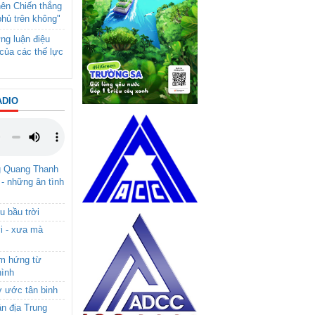
nên Chiến thắng
phủ trên không"
ng luận điệu
của các thế lực
ADIO
g Quang Thanh
 - những ân tình
u bầu trời
i - xưa mà
ảm hứng từ
hình
ơ ước tân binh
ận địa Trung