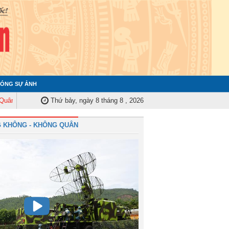
ÓNG SỰ ẢNH
Trung ương tập huấn nghiệp vụ công tác kiểm tra, giám sát năm 2025
Thứ bảy, ngày 8 tháng 8 , 2026
Quâ
 KHÔNG - KHÔNG QUÂN