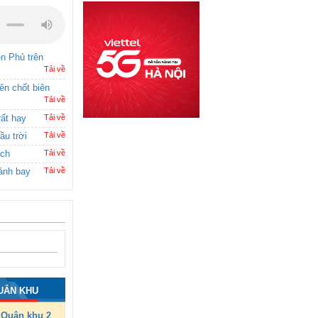
ên Phủ trên
Tải về
rên chốt biên
Tải về
rất hay
Tải về
ầu trời
Tải về
ích
Tải về
ánh bay
Tải về
UÂN KHU
Quân khu 2