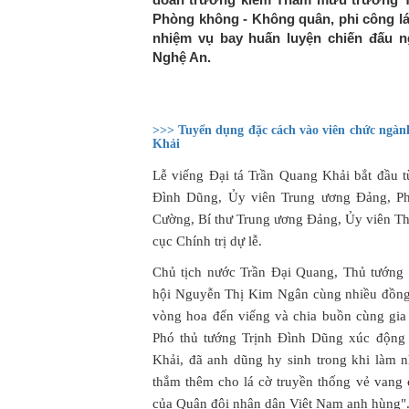
Phòng không - Không quân, phi công lá
nhiệm vụ bay huấn luyện chiến đấu ng
Nghệ An.
>>> Tuyển dụng đặc cách vào viên chức ngành
Khải
Lễ viếng Đại tá Trần Quang Khải bắt đầu t
Đình Dũng, Ủy viên Trung ương Đảng, Ph
Cường, Bí thư Trung ương Đảng, Ủy viên 
cục Chính trị dự lễ.
Chủ tịch nước Trần Đại Quang, Thủ tướng
hội Nguyễn Thị Kim Ngân cùng nhiều đồng
vòng hoa đến viếng và chia buồn cùng gia
Phó thủ tướng Trịnh Đình Dũng xúc động 
Khải, đã anh dũng hy sinh trong khi làm 
thắm thêm cho lá cờ truyền thống vẻ van
của Quân đội nhân dân Việt Nam anh hùng"