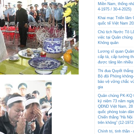
Miền Nam, thống nhấ
4-1975 / 30-4-2025)
Khai mạc Triển lãm
quốc tế Việt Nam 20
Chủ tịch Nước Tô L
việc tại Quân chủng
Không quân
Lương sĩ quan Quân 
cấp tá, cấp tướng t
được tăng lên nhiều
Thi đua Quyết thắng 
Bộ đội Phòng không
bảo vệ vững chắc vù
gia
Quân chủng PK-KQ t
kỷ niệm 73 năm ngày
QĐND Việt Nam, 28 
quốc phòng toàn dâ
Chiến thắng “Hà Nội 
trên không” (12-1972
Chính trị, tinh thần 