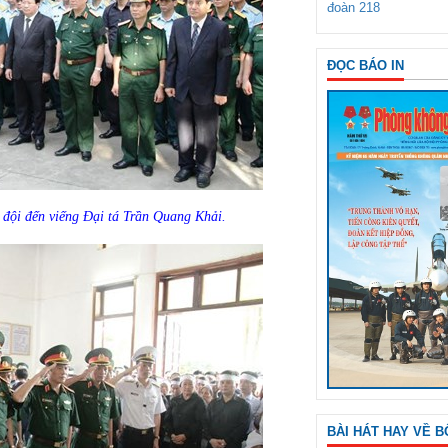
đoàn 218
ĐỌC BÁO IN
đội đến viếng Đại tá Trần Quang Khải.
BÀI HÁT HAY VỀ B