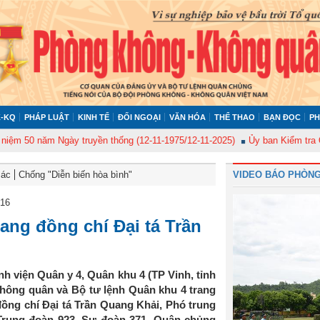
-KQ
PHÁP LUẬT
KINH TẾ
ĐỐI NGOẠI
VĂN HÓA
THỂ THAO
BẠN ĐỌC
PH
năm Ngày truyền thống (12-11-1975/12-11-2025)
Ủy ban Kiểm tra Quân ủy 
Bác
Chống "Diễn biến hòa bình"
VIDEO BÁO PHÒNG
016
tang đồng chí Đại tá Trần
ệnh viện Quân y 4, Quân khu 4 (TP Vinh, tỉnh
ông quân và Bộ tư lệnh Quân khu 4 trang
đồng chí Đại tá Trần Quang Khải, Phó trung
rung đoàn 923, Sư đoàn 371, Quân chủng