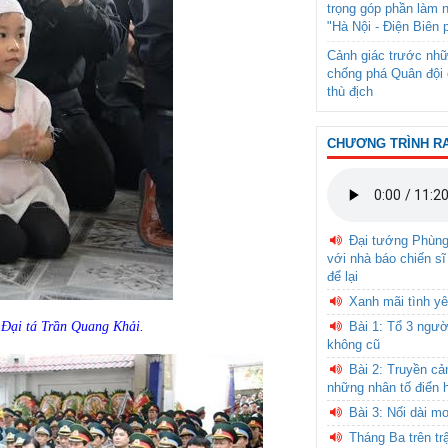
trọng góp phần làm 
"Hà Nội - Điện Biên 
Cảnh giác trước nhữ
chống phá Quân đội 
thù địch
CHƯƠNG TRÌNH R
Đại tướng Phùn
với nhà báo chiến sĩ
để lại
Xanh mãi tình yê
 Đại tá Trần Quang Khải.
Bài 1: Tổ 3 ngườ
không cũ
Bài 2: Truyền c
những nhân tố điển 
Bài 3: Nối dài m
Tháng Ba trên tr