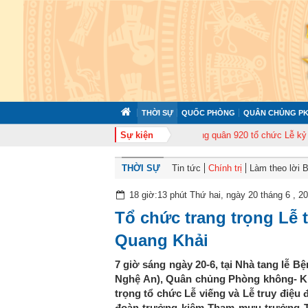
THỜI SỰ
QUỐC PHÒNG
QUÂN CHỦNG PK
huấn cán bộ năm 2026
Trung đoàn Không quân 920 tổ chức Lễ kỷ niệm 50 
Sự kiện
THỜI SỰ
Tin tức
Chính trị
Làm theo lời 
18 giờ:13 phút Thứ hai, ngày 20 tháng 6 , 2
Tổ chức trang trọng Lễ 
Quang Khải
7 giờ sáng ngày 20-6, tại Nhà tang lễ B
Nghệ An), Quân chủng Phòng không- Kh
trọng tổ chức Lễ viếng và Lễ truy điệu 
đoàn trưởng kiêm Tham mưu trưởng T