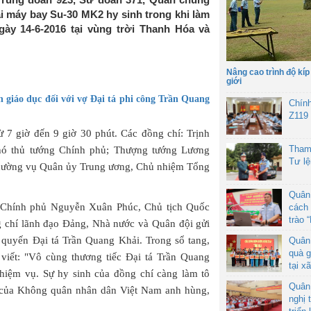
i máy bay Su-30 MK2 hy sinh trong khi làm
ày 14-6-2016 tại vùng trời Thanh Hóa và
Nâng cao trình độ kíp
giới
 giáo dục đối với vợ Đại tá phi công Trần Quang
Chín
Z119
ừ 7 giờ đến 9 giờ 30 phút. Các đồng chí: Trịnh
Tham
ó thủ tướng Chính phủ; Thượng tướng Lương
Tư l
Thường vụ Quân ủy Trung ương, Chủ nhiệm Tổng
Quân
 Chính phủ Nguyễn Xuân Phúc, Chủ tịch Quốc
cách 
trào 
 chí lãnh đạo Đảng, Nhà nước và Quân đội gửi
 quyến Đại tá Trần Quang Khải. Trong sổ tang,
Quân
quà g
viết: "Vô cùng thương tiếc Đại tá Trần Quang
tại x
nhiệm vụ. Sự hy sinh của đồng chí càng làm tô
Quân
g của Không quân nhân dân Việt Nam anh hùng,
nghị 
.