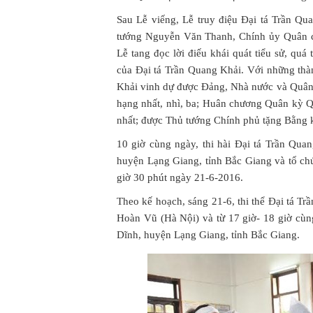
Sau Lễ viếng, Lễ truy điệu Đại tá Trần Qu
tướng Nguyễn Văn Thanh, Chính ủy Quân 
Lễ tang đọc lời điếu khái quát tiểu sử, quá
của Đại tá Trần Quang Khải. Với những thàn
Khải vinh dự được Đảng, Nhà nước và Quân
hạng nhất, nhì, ba; Huân chương Quân kỳ 
nhất; được Thủ tướng Chính phủ tặng Bằng
10 giờ cùng ngày, thi hài Đại tá Trần Qu
huyện Lạng Giang, tỉnh Bắc Giang và tổ ch
giờ 30 phút ngày 21-6-2016.
Theo kế hoạch, sáng 21-6, thi thể Đại tá Tr
Hoàn Vũ (Hà Nội) và từ 17 giờ- 18 giờ cùng
Dĩnh, huyện Lạng Giang, tỉnh Bắc Giang.