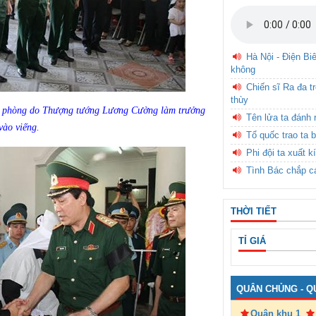
Hà Nội - Điện Bi
không
Chiến sĩ Ra đa t
thùy
 phòng do Thượng tướng Lương Cường làm trưởng
Tên lửa ta đánh 
vào viếng.
Tổ quốc trao ta b
Phi đội ta xuất k
Tình Bác chắp c
THỜI TIẾT
TỈ GIÁ
QUÂN CHỦNG - Q
Quân khu 1