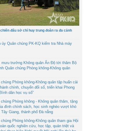
 chiến đấu sở chỉ huy trung đoàn ra đa cảnh
h ủy Quân chủng PK-KQ kiểm tra Nhà máy
 mưu trưởng Không quân Ấn Độ tới thăm Bộ
ệnh Quân chủng Phòng không-Không quân
 chủng Phòng không-Không quân tập huấn cải
hành chính, chuyển đổi số, triển khai Phong
“Bình dân học vụ số”
 chủng Phòng không - Không quân thăm, tặng
ia đình chính sách, học sinh nghèo vượt khó
ã Tây Giang, thành phố Đà nẵng
 chủng Phòng không-Không quân tham gia Hội
toàn quốc nghiên cứu, học tập, quán triệt và