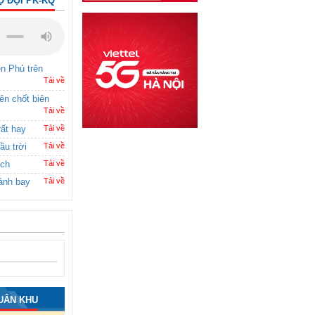
Ộ ĐỘI PK-KQ
ên Phủ trên
Tải về
rên chốt biên
Tải về
rất hay
Tải về
ầu trời
Tải về
ích
Tải về
ánh bay
Tải về
UÂN KHU