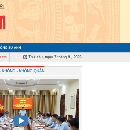
ÓNG SỰ ẢNH
uân ủy Trung ương tập huấn nghiệp vụ công tác kiểm tra, giám sát năm 2025
Thứ sáu, ngày 7 tháng 8 , 2026
 KHÔNG - KHÔNG QUÂN