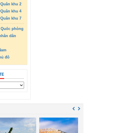
Quân khu 2
Quân khu 4
Quân khu 7
 Quốc phòng
nhân dân
 Nam
hủ đô
TE