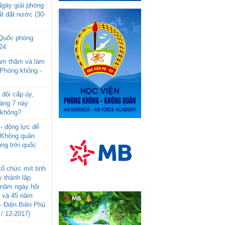
gày giải phóng
t đất nước (30-
 Quốc phòng
24
âm thăm và làm
 Phòng không -
đội cấp úy,
háng 7 này
 không?
- động lực để
-Không quân
ng trời quốc
ổ chức mít tinh
 thành lập
năm ngày hội
n và 45 năm
- Điện Biên Phủ
 / 12-2017)