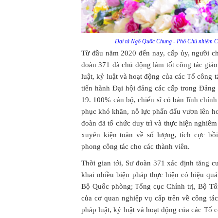
Đại tá Ngô Quốc Chung - Phó Chủ nhiệm Chí
Từ đầu năm 2020 đến nay, cấp ủy, người chỉ
đoàn 371 đã chủ động làm tốt công tác giáo 
luật, kỷ luật và hoạt động của các Tổ công tá
tiến hành Đại hội đảng các cấp trong Đảng
19. 100% cán bộ, chiến sĩ có bản lĩnh chính
phục khó khăn, nỗ lực phấn đấu vươn lên ho
đoàn đã tổ chức duy trì và thực hiện nghiê
xuyên kiện toàn về số lượng, tích cực b
phong công tác cho các thành viên.
Thời gian tới, Sư đoàn 371 xác định tăng c
khai nhiều biện pháp thực hiện có hiệu quả
Bộ Quốc phòng; Tổng cục Chính trị, Bộ 
của cơ quan nghiệp vụ cấp trên về công tác 
pháp luật, kỷ luật và hoạt động của các Tổ c