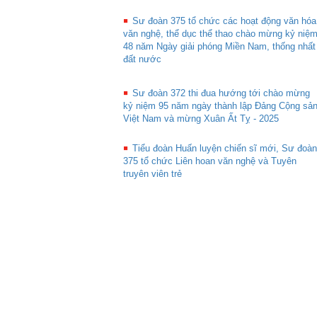
Sư đoàn 375 tổ chức các hoạt động văn hóa
văn nghệ, thể dục thể thao chào mừng kỷ niệ
48 năm Ngày giải phóng Miền Nam, thống nhất
đất nước
Sư đoàn 372 thi đua hướng tới chào mừng
kỷ niệm 95 năm ngày thành lập Đảng Cộng sả
Việt Nam và mừng Xuân Ất Tỵ - 2025
Tiểu đoàn Huấn luyện chiến sĩ mới, Sư đoàn
375 tổ chức Liên hoan văn nghệ và Tuyên
truyên viên trẻ