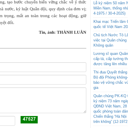
ưởng, tạo bước chuyển biến vững chắc về ý thức
Lễ kỷ niệm 50 năm N
Miền Nam, thống nhấ
à nước, kỷ luật Quân đội, quy định của đơn vị;
4-1975 / 30-4-2025)
m trọng, mất an toàn trong các hoạt động, giữ
Khai mạc Triển lãm
uyệt đối.
quốc tế Việt Nam 20
Tin, ảnh: THÀNH LUÂN
Chủ tịch Nước Tô L
việc tại Quân chủng
Không quân
Lương sĩ quan Quân 
cấp tá, cấp tướng t
được tăng lên nhiều
Thi đua Quyết thắng 
Bộ đội Phòng không
bảo vệ vững chắc vù
gia
Quân chủng PK-KQ t
kỷ niệm 73 năm ngày
QĐND Việt Nam, 28 
quốc phòng toàn dâ
Chiến thắng “Hà Nội 
trên không” (12-1972