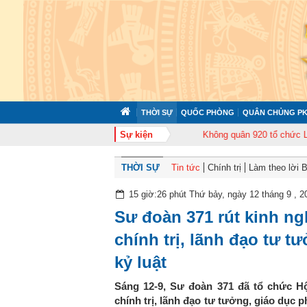
THỜI SỰ
QUỐC PHÒNG
QUÂN CHỦNG PK
ức tập huấn cán bộ năm 2026
Sự kiện
Trung đoàn Không quân 920 tổ chức Lễ kỷ n
THỜI SỰ
Tin tức
Chính trị
Làm theo lời 
15 giờ:26 phút Thứ bảy, ngày 12 tháng 9 , 2
Sư đoàn 371 rút kinh ng
chính trị, lãnh đạo tư t
kỷ luật
Sáng 12-9, Sư đoàn 371 đã tổ chức Hộ
chính trị, lãnh đạo tư tưởng, giáo dục p