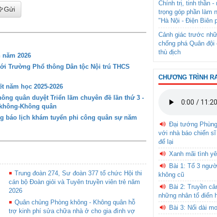
Chính trị, tinh thần 
Gửi
trọng góp phần làm 
"Hà Nội - Điện Biên 
Cảnh giác trước nhữ
chống phá Quân đội 
thù địch
n năm 2026
với Trường Phổ thông Dân tộc Nội trú THCS
CHƯƠNG TRÌNH R
t năm học 2025-2026
ng quân duyệt Triển lãm chuyên đề lần thứ 3 -
g không-Không quân
g báo lịch khám tuyển phi công quân sự năm
Đại tướng Phùn
với nhà báo chiến sĩ
để lại
Xanh mãi tình yê
Bài 1: Tổ 3 ngườ
Trung đoàn 274, Sư đoàn 377 tổ chức Hội thi
không cũ
cán bộ Đoàn giỏi và Tuyên truyền viên trẻ năm
Bài 2: Truyền c
2026
những nhân tố điển 
Quân chủng Phòng không - Không quân hỗ
Bài 3: Nối dài m
trợ kinh phí sửa chữa nhà ở cho gia đình vợ