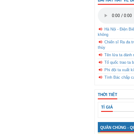
BÀI HÁT HAY VỀ B
Hà Nội - Điện Bi
không
Chiến sĩ Ra đa t
thùy
Tên lửa ta đánh 
Tổ quốc trao ta b
Phi đội ta xuất k
Tình Bác chắp c
THỜI TIẾT
TỈ GIÁ
QUÂN CHỦNG - Q