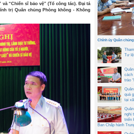
 và “Chiến sĩ bảo vệ” (Tổ công tác). Đại tá
nh trị Quân chủng Phòng không - Không
Chính ủy Quân chủng
Tham
Tư l
Quân
cách 
trào 
Quân
quà g
tại x
Quân
nghị 
triển
Ban Chấp hành Trun
Quân