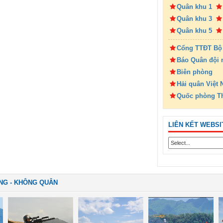
Quân khu 1
Quân khu 3
Quân khu 5
Cổng TTĐT Bộ
Báo Quân đội 
Biên phòng
Hải quân Việt
Quốc phòng T
LIÊN KẾT WEBSI
NG - KHÔNG QUÂN