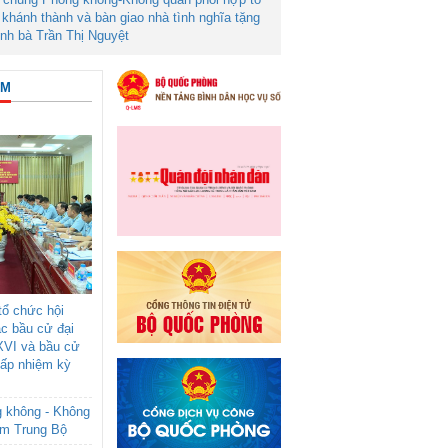
khánh thành và bàn giao nhà tình nghĩa tặng
ình bà Trần Thị Nguyệt
ÂM
ổ chức hội
ác bầu cử đại
XVI và bầu cử
cấp nhiệm kỳ
g không - Không
am Trung Bộ