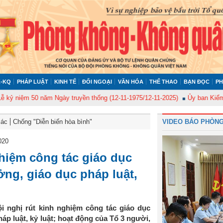
-KQ
PHÁP LUẬT
KINH TẾ
ĐỐI NGOẠI
VĂN HÓA
THỂ THAO
BẠN ĐỌC
PH
iệm 50 năm Ngày truyền thống (12-11-1975/12-11-2025)
Ủy ban Kiểm tra Q
Bác
Chống "Diễn biến hòa bình"
VIDEO BÁO PHÒNG
020
hiệm công tác giáo dục
ưởng, giáo dục pháp luật,
i nghị rút kinh nghiệm công tác giáo dục
háp luật, kỷ luật; hoạt động của Tổ 3 người,