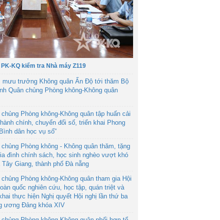
 PK-KQ kiểm tra Nhà máy Z119
 mưu trưởng Không quân Ấn Độ tới thăm Bộ
ệnh Quân chủng Phòng không-Không quân
 chủng Phòng không-Không quân tập huấn cải
hành chính, chuyển đổi số, triển khai Phong
“Bình dân học vụ số”
 chủng Phòng không - Không quân thăm, tặng
ia đình chính sách, học sinh nghèo vượt khó
ã Tây Giang, thành phố Đà nẵng
 chủng Phòng không-Không quân tham gia Hội
toàn quốc nghiên cứu, học tập, quán triệt và
 khai thực hiện Nghị quyết Hội nghị lần thứ ba
g ương Đảng khóa XIV
 chủng Phòng không-Không quân phối hợp tổ