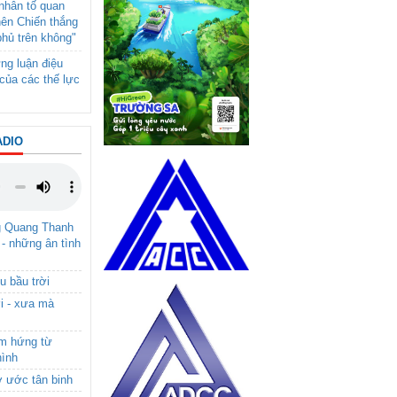
- nhân tố quan
nên Chiến thắng
phủ trên không"
ng luận điệu
của các thế lực
ADIO
g Quang Thanh
 - những ân tình
u bầu trời
i - xưa mà
ảm hứng từ
hình
ơ ước tân binh