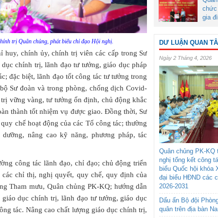
chức 
gia đ
nh trị Quân chủng, phát biểu chỉ đạo Hội nghị.
DƯ LUẬN QUAN T
 huy, chính ủy, chính trị viên các cấp trong Sư
Ngày 2 Tháng 4, 2026
dục chính trị, lãnh đạo tư tưởng, giáo dục pháp
c; đặc biệt, lãnh đạo tốt công tác tư tưởng trong
 bộ Sư đoàn và trong phòng, chống dịch Covid-
 trị vững vàng, tư tưởng ổn định, chủ động khắc
àn thành tốt nhiệm vụ được giao. Đồng thời, Sư
m quy chế hoạt động của các Tổ công tác; thường
ồi dưỡng, nâng cao kỹ năng, phương pháp, tác
Quân chủng PK-KQ t
nghị tổng kết công t
ường công tác lãnh đạo, chỉ đạo; chủ động triển
biểu Quốc hội khóa 
 các chỉ thị, nghị quyết, quy chế, quy định của
đại biểu HĐND các 
Tổng Tham mưu, Quân chủng PK-KQ; hướng dẫn
2026-2031
giáo dục chính trị, lãnh đạo tư tưởng, giáo dục
Dấu ấn Bộ đội Phòn
quân trên địa bàn N
ông tác. Nâng cao chất lượng giáo dục chính trị,