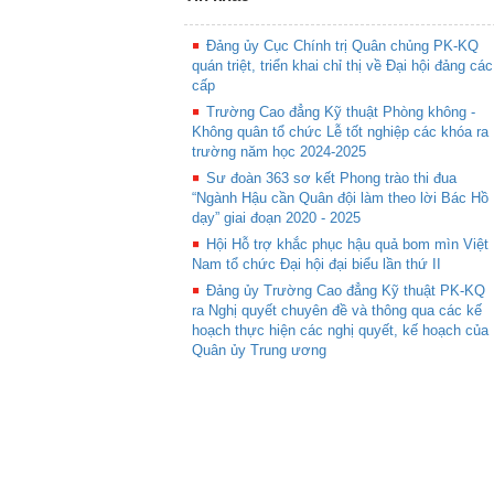
Đảng ủy Cục Chính trị Quân chủng PK-KQ
quán triệt, triển khai chỉ thị về Đại hội đảng các
cấp
Trường Cao đẳng Kỹ thuật Phòng không -
Không quân tổ chức Lễ tốt nghiệp các khóa ra
trường năm học 2024-2025
Sư đoàn 363 sơ kết Phong trào thi đua
“Ngành Hậu cần Quân đội làm theo lời Bác Hồ
dạy” giai đoạn 2020 - 2025
Hội Hỗ trợ khắc phục hậu quả bom mìn Việt
Nam tổ chức Đại hội đại biểu lần thứ II
Đảng ủy Trường Cao đẳng Kỹ thuật PK-KQ
ra Nghị quyết chuyên đề và thông qua các kế
hoạch thực hiện các nghị quyết, kế hoạch của
Quân ủy Trung ương