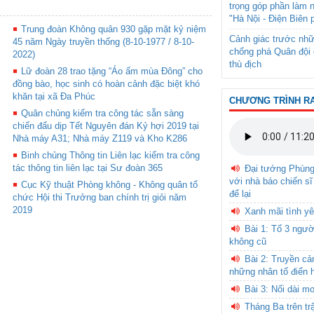
trọng góp phần làm 
"Hà Nội - Điện Biên 
Trung đoàn Không quân 930 gặp mặt kỷ niệm
Cảnh giác trước nhữ
45 năm Ngày truyền thống (8-10-1977 / 8-10-
chống phá Quân đội 
2022)
thù địch
Lữ đoàn 28 trao tặng “Áo ấm mùa Đông” cho
đồng bào, học sinh có hoàn cảnh đặc biệt khó
khăn tại xã Đa Phúc
CHƯƠNG TRÌNH R
Quân chủng kiểm tra công tác sẵn sàng
chiến đấu dịp Tết Nguyên đán Kỷ hợi 2019 tại
Nhà máy A31; Nhà máy Z119 và Kho K286
Binh chủng Thông tin Liên lạc kiểm tra công
tác thông tin liên lạc tại Sư đoàn 365
Đại tướng Phùn
với nhà báo chiến sĩ
Cục Kỹ thuật Phòng không - Không quân tổ
để lại
chức Hội thi Trưởng ban chính trị giỏi năm
2019
Xanh mãi tình yê
Bài 1: Tổ 3 ngườ
không cũ
Bài 2: Truyền c
những nhân tố điển 
Bài 3: Nối dài m
Tháng Ba trên tr