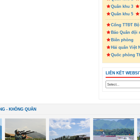
Quân khu 3
Quân khu 5
Cổng TTĐT Bộ
Báo Quân đội 
Biên phòng
Hải quân Việt
Quốc phòng T
LIÊN KẾT WEBSI
NG - KHÔNG QUÂN