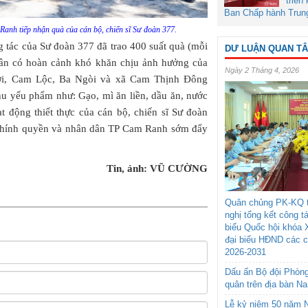
triển
Ban Chấp hành Trun
anh tiếp nhận quà của cán bộ, chiến sĩ Sư đoàn 377.
 tác của Sư đoàn 377 đã trao 400 suất quà (mỗi
DƯ LUẬN QUAN T
dân có hoàn cảnh khó khăn chịu ảnh hưởng của
Ngày 2 Tháng 4, 2026
i, Cam Lộc, Ba Ngòi và xã Cam Thịnh Đông
u yếu phẩm như: Gạo, mì ăn liền, dầu ăn, nước
t động thiết thực của cán bộ, chiến sĩ Sư đoàn
 chính quyền và nhân dân TP Cam Ranh sớm đẩy
Tin, ảnh: VŨ CƯỜNG
Quân chủng PK-KQ t
nghị tổng kết công t
biểu Quốc hội khóa 
đại biểu HĐND các 
2026-2031
Dấu ấn Bộ đội Phòn
quân trên địa bàn N
Lễ kỷ niệm 50 năm N