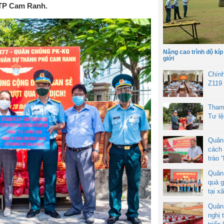
 TP Cam Ranh.
Nâng cao trình độ kíp
giới
Chín
Z119
Tham
Tư l
Quân
cách 
trào 
Quân
quà g
tại x
Quân
nghị 