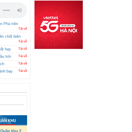
ên Phủ trên
Tải về
rên chốt biên
Tải về
rất hay
Tải về
ầu trời
Tải về
ích
Tải về
ánh bay
Tải về
UÂN KHU
Quân khu 2