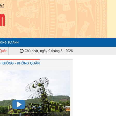
ÓNG SỰ ẢNH
y Trung ương tập huấn nghiệp vụ công tác kiểm tra, giám sát năm 2025
Chủ nhật, ngày 9 tháng 8 , 2026
Q
 KHÔNG - KHÔNG QUÂN