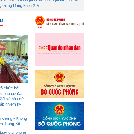
 khai thực hiện Nghị quyết Hội nghị lần thứ ba
g ương Đảng khóa XIV
ÂM
ổ chức hội
ác bầu cử đại
XVI và bầu cử
cấp nhiệm kỳ
g không - Không
am Trung Bộ
gày giải phóng