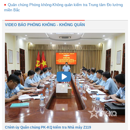
Quân chủng Phòng không-Không quân kiểm tra Trung tâm Đo lường
miền Bắc
VIDEO BÁO PHÒNG KHÔNG - KHÔNG QUÂN
Chính ủy Quân chủng PK-KQ kiểm tra Nhà máy Z119