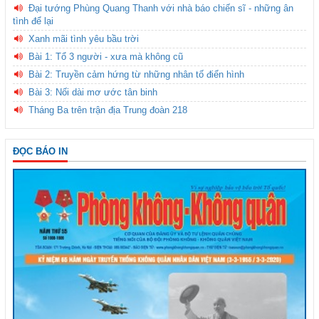
Đại tướng Phùng Quang Thanh với nhà báo chiến sĩ - những ân
tình để lại
Xanh mãi tình yêu bầu trời
Bài 1: Tổ 3 người - xưa mà không cũ
Bài 2: Truyền cảm hứng từ những nhân tố điển hình
Bài 3: Nối dài mơ ước tân binh
Tháng Ba trên trận địa Trung đoàn 218
ĐỌC BÁO IN