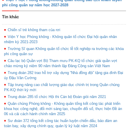
phi công quân sự năm học 2027-2028
Tin khác
Chiến sĩ trẻ không tham của rơi
Viện Y học Phòng không - Không quân tổ chức Đại hội quân nhân
nhiệm kỳ 2021-2023
Trường Sĩ quan Không quân tổ chức lễ tốt nghiệp ra trường các khóa
phi công quân sự
Câu lạc bộ Quần vợt Bộ Tham mưu PK-KQ tổ chức giải quần vợt
chào mừng kỷ niệm 90 năm thành lập Đảng Cộng sản Việt Nam
Trung đoàn 282 trao hỗ trợ xây dựng “Nhà đồng đội” tặng gia đình Đại
úy Đậu Văn Cường
Tập trung nâng cao chất lượng giáo dục chính trị trong Quân chủng
PK-KQ thời kỳ mới
Trung đoàn 285 tổ chức Hội thi Cán bộ Đoàn giỏi năm 2021
Quân chủng Phòng không - Không quân tổng kết công tác phát triển
khoa học công nghệ, đổi mới sáng tạo, chuyển đổi số, thực hiện Đề án
06 và cải cách hành chính năm 2025
Sư đoàn 372 tổng kết công tác huấn luyện chiến đấu, bảo đảm an
toàn bay, xây dựng chính quy, quản lý kỷ luật năm 2024