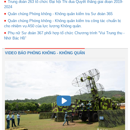
Trung đoàn 263 tổ chức Đại hội Thi đua Quyết thắng giai đoạn 2019-
2024
Quân chủng Phòng không - Không quân kiểm tra Sư đoàn 365
Quân chủng Phòng không - Không quân kiểm tra công tác chuẩn bị
cho nhiệm vụ A50 của lực lượng Không quân.
Phụ nữ Sư đoàn 367 phối hợp tổ chức Chương trình “Vui Trung thu -
Nhớ Bác Hồ”
VIDEO BÁO PHÒNG KHÔNG - KHÔNG QUÂN