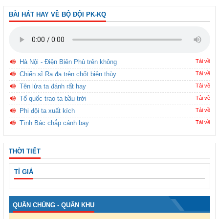
BÀI HÁT HAY VỀ BỘ ĐỘI PK-KQ
Hà Nội - Điện Biên Phủ trên không
Tải về
Chiến sĩ Ra đa trên chốt biên thùy
Tải về
Tên lửa ta đánh rất hay
Tải về
Tổ quốc trao ta bầu trời
Tải về
Phi đội ta xuất kích
Tải về
Tình Bác chắp cánh bay
Tải về
THỜI TIẾT
TỈ GIÁ
QUÂN CHỦNG - QUÂN KHU