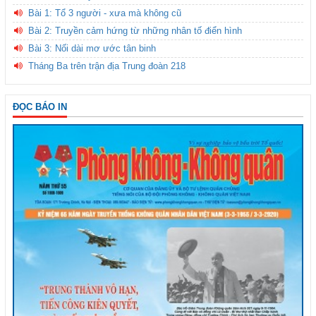
Bài 1: Tổ 3 người - xưa mà không cũ
Bài 2: Truyền cảm hứng từ những nhân tố điển hình
Bài 3: Nối dài mơ ước tân binh
Tháng Ba trên trận địa Trung đoàn 218
ĐỌC BÁO IN