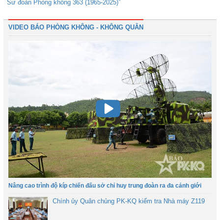
Sư đoàn Phòng không 363 (1965-2025)”
VIDEO BÁO PHÒNG KHÔNG - KHÔNG QUÂN
Nâng cao trình độ kíp chiến đấu sở chỉ huy trung đoàn ra đa cảnh giới
Chính ủy Quân chủng PK-KQ kiểm tra Nhà máy Z119