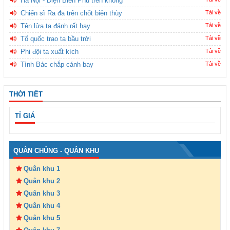
Hà Nội - Điện Biên Phủ trên không
Chiến sĩ Ra đa trên chốt biên thùy
Tải về
Tên lửa ta đánh rất hay
Tải về
Tổ quốc trao ta bầu trời
Tải về
Phi đội ta xuất kích
Tải về
Tình Bác chắp cánh bay
Tải về
THỜI TIẾT
TỈ GIÁ
QUÂN CHỦNG - QUÂN KHU
Quân khu 1
Quân khu 2
Quân khu 3
Quân khu 4
Quân khu 5