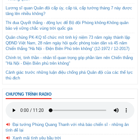
Lương sĩ quan Quân đội cấp úy, cấp tá, cấp tướng tháng 7 này được
tăng lên nhiều không?
Thi đua Quyết thắng - động lực để Bộ đội Phòng không-Không quân
bảo vệ vững chắc vùng trời quốc gia
Quân chủng PK-KQ tổ chức mít tinh kỷ niệm 73 năm ngày thành lập
QĐND Việt Nam, 28 năm ngày hội quốc phòng toàn dân và 45 năm
Chiến thắng “Hà Nội - Điện Biên Phủ trên không” (12-1972 / 12-2017)
Chính trị, tinh thần - nhân tố quan trọng góp phần làm nên Chiến thắng
"Hà Nội - Điện Biên phủ trên không"
Cảnh giác trước những luận điệu chống phá Quân đội của các thế lực
thù địch
CHƯƠNG TRÌNH RADIO
Đại tướng Phùng Quang Thanh với nhà báo chiến sĩ - những ân
tình để lại
Xanh mãi tình yêu bầu trời