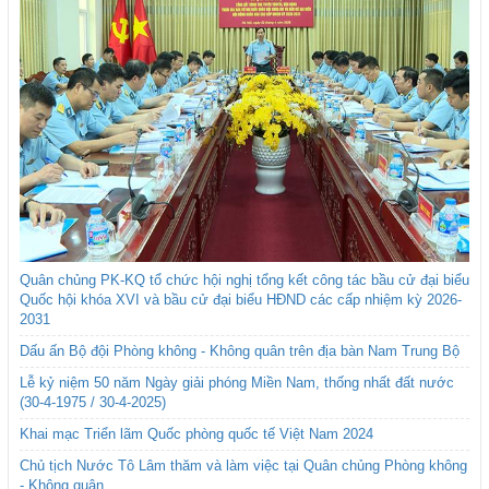
Quân chủng PK-KQ tổ chức hội nghị tổng kết công tác bầu cử đại biểu
Quốc hội khóa XVI và bầu cử đại biểu HĐND các cấp nhiệm kỳ 2026-
2031
Dấu ấn Bộ đội Phòng không - Không quân trên địa bàn Nam Trung Bộ
Lễ kỷ niệm 50 năm Ngày giải phóng Miền Nam, thống nhất đất nước
(30-4-1975 / 30-4-2025)
Khai mạc Triển lãm Quốc phòng quốc tế Việt Nam 2024
Chủ tịch Nước Tô Lâm thăm và làm việc tại Quân chủng Phòng không
- Không quân