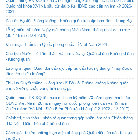
Quân chủng PK-KQ tổ chức hội nghị tổng kết công tác bầu cử đại biểu
Quốc hội khóa XVI và bầu cử đại biểu HĐND các cấp nhiệm kỳ 2026-
2031
Dấu ấn Bộ đội Phòng không - Không quân trên địa bàn Nam Trung Bộ
Lễ kỷ niệm 50 năm Ngày giải phóng Miền Nam, thống nhất đất nước
(30-4-1975 / 30-4-2025)
Khai mạc Triển lãm Quốc phòng quốc tế Việt Nam 2024
Chủ tịch Nước Tô Lâm thăm và làm việc tại Quân chủng Phòng không
- Không quân
Lương sĩ quan Quân đội cấp úy, cấp tá, cấp tướng tháng 7 này được
tăng lên nhiều không?
Thi đua Quyết thắng - động lực để Bộ đội Phòng không-Không quân
bảo vệ vững chắc vùng trời quốc gia
Quân chủng PK-KQ tổ chức mít tinh kỷ niệm 73 năm ngày thành lập
QĐND Việt Nam, 28 năm ngày hội quốc phòng toàn dân và 45 năm
Chiến thắng “Hà Nội - Điện Biên Phủ trên không” (12-1972 / 12-2017)
Chính trị, tinh thần - nhân tố quan trọng góp phần làm nên Chiến thắng
"Hà Nội - Điện Biên phủ trên không"
Cảnh giác trước những luận điệu chống phá Quân đội của các thế lực
thù địch