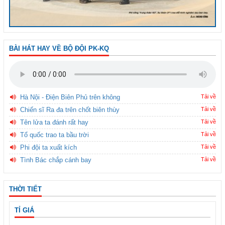
BÀI HÁT HAY VỀ BỘ ĐỘI PK-KQ
Hà Nội - Điện Biên Phủ trên không
Tải về
Chiến sĩ Ra đa trên chốt biên thùy
Tải về
Tên lửa ta đánh rất hay
Tải về
Tổ quốc trao ta bầu trời
Tải về
Phi đội ta xuất kích
Tải về
Tình Bác chắp cánh bay
Tải về
THỜI TIẾT
TỈ GIÁ