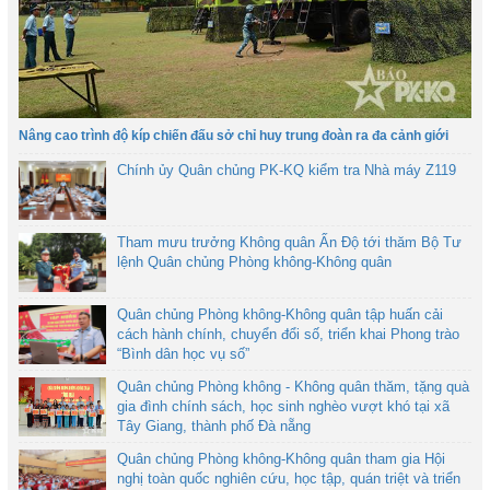
Nâng cao trình độ kíp chiến đấu sở chỉ huy trung đoàn ra đa cảnh giới
Chính ủy Quân chủng PK-KQ kiểm tra Nhà máy Z119
Tham mưu trưởng Không quân Ấn Độ tới thăm Bộ Tư
lệnh Quân chủng Phòng không-Không quân
Quân chủng Phòng không-Không quân tập huấn cải
cách hành chính, chuyển đổi số, triển khai Phong trào
“Bình dân học vụ số”
Quân chủng Phòng không - Không quân thăm, tặng quà
gia đình chính sách, học sinh nghèo vượt khó tại xã
Tây Giang, thành phố Đà nẵng
Quân chủng Phòng không-Không quân tham gia Hội
nghị toàn quốc nghiên cứu, học tập, quán triệt và triển