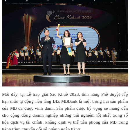
Mới đây, tại Lễ trao giải Sao Khuê 2023, tính năng Phê duyệt cấp
hạn mức tự động nền tảng BIZ MBBank là một trong hai sản phẩm
của MB đã được vinh danh. Sản phẩm được kỳ vọng sẽ mang đến
cho cộng đồng doanh nghiệp những trải nghiệm tốt nhất trong số
hóa dịch vụ tài chính, khẳng định vị thế tiên phong của MB trong
hành trình chuyển đổi số ngành ngân hàng.