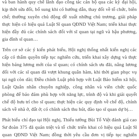
và ban hành quy chế lãnh đạo công tác cán bộ qua các kỳ đại hội,
kịp thời sửa đổi, bổ sung khi có hướng dẫn, thay đổi về tổ chức, biên
chế; thường xuyên chủ động đề xuất những chủ trương, giải pháp
thực hiện có hiệu quả Luật Sĩ quan QĐND Việt Nam; triển khai thực
hiện đầy đủ các chính sách đối với sĩ quan tại ngũ và hậu phương,
gia đình sĩ quan…
Trên cơ sở các ý kiến phát biểu, Hội nghị thống nhất kiến nghị các
cấp có thẩm quyền tiếp tục nghiên cứu, triển khai xây dựng và thực
hiện bảng lương mới của sĩ quan; có chính sách ưu đãi, nâng lương
đối với các sĩ quan đã vượt khung quân hàm, khi thời gian phục vụ
tại ngũ còn dài; Điều chỉnh Luật phù hợp với Luật Bảo hiểm xã hội,
Luật Quân nhân chuyên nghiệp, công nhân và viên chức quốc
phòng để bảo đảm phù hợp với năng lực, trình độ và khi giải quyết
chế độ hưu trí cho sĩ quan; thực hiện các quy định về chế độ, chính
sách về nhà ở, đất ở; có chính sách thu hút, đào tạo sĩ quan dự bị…
Phát biểu chỉ đạo tại Hội nghị, Thiếu tướng Bùi Tố Việt đánh giá cao
Sư đoàn 375 đã quán triệt và tổ chức triển khai có hiệu quả Luật Sĩ
quan QĐND Việt Nam; đồng thời yêu cầu đơn vị tiếp tục nghiên