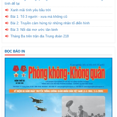
tình để lại
Xanh mãi tình yêu bầu trời
Bài 1: Tổ 3 người - xưa mà không cũ
Bài 2: Truyền cảm hứng từ những nhân tố điển hình
Bài 3: Nối dài mơ ước tân binh
Tháng Ba trên trận địa Trung đoàn 218
ĐỌC BÁO IN