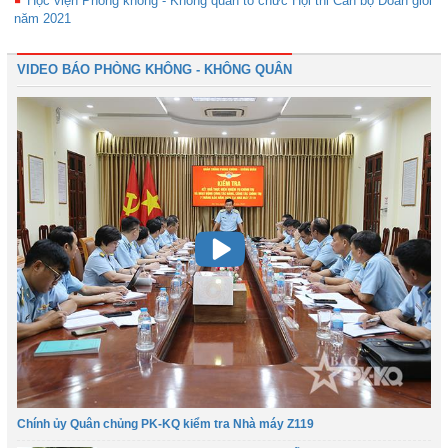
Học viện Phòng không - Không quân tổ chức Hội thi Cán bộ Đoàn giỏi
năm 2021
VIDEO BÁO PHÒNG KHÔNG - KHÔNG QUÂN
Chính ủy Quân chủng PK-KQ kiểm tra Nhà máy Z119