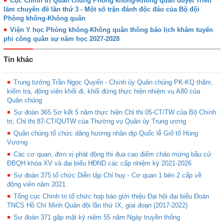
Cục Chính trị Quân chủng Phòng không-Không quân duyệt Triển
lãm chuyên đề lần thứ 3 - Một số trận đánh độc đáo của Bộ đội
Phòng không-Không quân
Viện Y học Phòng không-Không quân thông báo lịch khám tuyển
phi công quân sự năm học 2027-2028
Tin khác
Trung tướng Trần Ngọc Quyến - Chính ủy Quân chủng PK-KQ thăm,
kiểm tra, động viên khối đi, khối đứng thực hiện nhiệm vụ A80 của
Quân chủng
Sư đoàn 365 Sơ kết 5 năm thực hiện Chỉ thị 05-CT/TW của Bộ Chính
trị, Chỉ thị 87-CT/QUTW của Thường vụ Quân ủy Trung ương
Quân chủng tổ chức dâng hương nhân dịp Quốc lễ Giổ tổ Hùng
Vương
Các cơ quan, đơn vị phát động thi đua cao điểm chào mừng bầu cử
ĐBQH khóa XV và đại biểu HĐND các cấp nhiệm kỳ 2021-2026
Sư đoàn 375 tổ chức Diễn tập Chỉ huy - Cơ quan 1 bên 2 cấp về
động viên năm 2021
Tổng cục Chính trị tổ chức họp báo giới thiệu Đại hội đại biểu Đoàn
TNCS Hồ Chí Minh Quân đội lần thứ IX, giai đoạn (2017-2022)
Sư đoàn 371 gặp mặt kỷ niệm 55 năm Ngày truyền thống