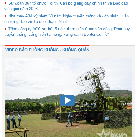
Sư đoàn 367 tổ chức Hội thi Cán bộ giảng dạy chính trị và Báo cáo
viên giỏi năm 2026
Nhà máy A34 kỷ niệm 60 năm Ngày truyền thống và đón nhận Huân
chương Bảo vệ Tổ quốc hạng Nhất
Tổng công ty ACC sơ kết 5 năm thực hiện Cuộc vận động “Phát huy
truyền thống, cống hiến tài năng, xứng danh Bộ đội Cụ Hồ”
VIDEO BÁO PHÒNG KHÔNG - KHÔNG QUÂN