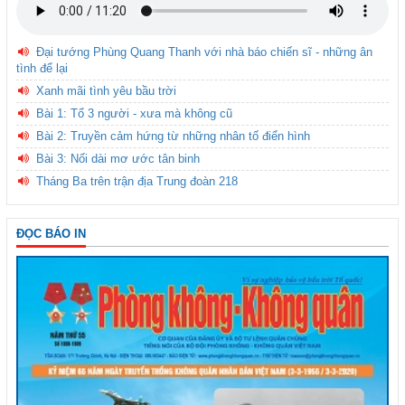
Đại tướng Phùng Quang Thanh với nhà báo chiến sĩ - những ân
tình để lại
Xanh mãi tình yêu bầu trời
Bài 1: Tổ 3 người - xưa mà không cũ
Bài 2: Truyền cảm hứng từ những nhân tố điển hình
Bài 3: Nối dài mơ ước tân binh
Tháng Ba trên trận địa Trung đoàn 218
ĐỌC BÁO IN