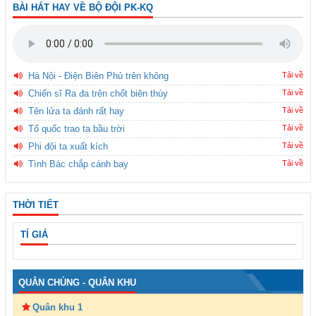
BÀI HÁT HAY VỀ BỘ ĐỘI PK-KQ
Hà Nội - Điện Biên Phủ trên không
Tải về
Chiến sĩ Ra đa trên chốt biên thùy
Tải về
Tên lửa ta đánh rất hay
Tải về
Tổ quốc trao ta bầu trời
Tải về
Phi đội ta xuất kích
Tải về
Tình Bác chắp cánh bay
Tải về
THỜI TIẾT
TỈ GIÁ
QUÂN CHỦNG - QUÂN KHU
Quân khu 1